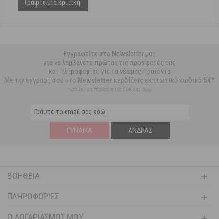
Γράψτε μια κριτική
Εγγραφείτε στο Newsletter μας
για να λαμβάνετε πρώτοι τις προσφορές μας
και πληροφορίες για τα νέα μας προϊόντα
Με την εγγραφή σου στο
Newsletter
κερδίζεις εκπτωτικό κωδικό
5€*
*ισχύει για παραγγελία 59€ και άνω
ΓΥΝΑΊΚΑ
ΆΝΔΡΑΣ
ΒΟΉΘΕΙΑ
ΠΛΗΡΟΦΟΡΊΕΣ
Ο ΛΟΓΑΡΙΑΣΜΌΣ ΜΟΥ