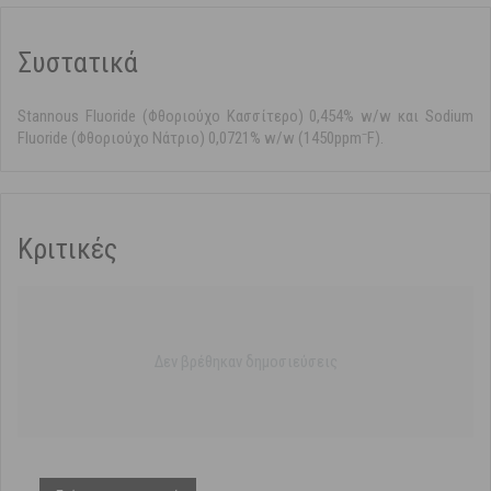
Συστατικά
Stannous Fluoride (Φθοριούχο Κασσίτερο) 0,454% w/w και Sodium
Fluoride (Φθοριούχο Νάτριο) 0,0721% w/w (1450ppm⁻F).
Κριτικές
Δεν βρέθηκαν δημοσιεύσεις