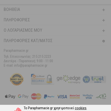
ΒΟΉΘΕΙΑ
ΠΛΗΡΟΦΟΡΊΕΣ
Ο ΛΟΓΑΡΙΑΣΜΌΣ ΜΟΥ
ΠΛΗΡΟΦΟΡΙΕΣ ΚΑΤ/ΜΑΤΟΣ
Parapharmacie.gr
Τηλ. Επικοινωνίας: 215 215 2223
Δευτέρα - Παρασκευή:
9:00 - 11:00
E-mail: info@parapharmacie.gr
Το Parapharmacie.gr χρησιμοποιεί
cookies
.
Ακολουθήστε μας στα Social Media