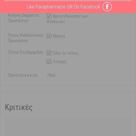
Μάρκα:
Panthenol Extra
Like Parapharmacie GR On Facebook:
Ανάγκη Δέρματος
Φροντίδα κατά των
Προσώπου:
Ατελειών
Τύπος Καλλυντικού
Μάσκα
Προσώπου:
Τύπος Επιδερμίδας
Όλοι οι τύποι
:
Λιπαρή
Ποσότητα σε ml:
75ml
Κριτικές