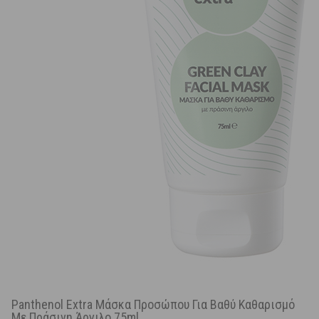
Panthenol Extra Μάσκα Προσώπου Για Βαθύ Καθαρισμό
Με Πράσινη Άργιλο 75ml