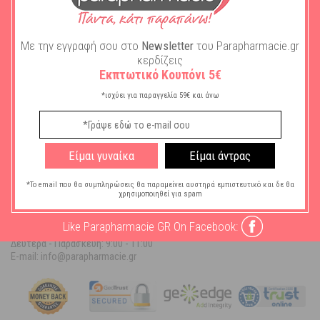
93,33
€
Με την εγγραφή σου στο
Newsletter
του Parapharmacie.gr
ΣΤΟ ΚΑΛΑΘΙ
κερδίζεις
Εκπτωτικό Κουπόνι 5€
ΒΟΉΘΕΙΑ
*ισχύει για παραγγελία 59€ και άνω
ΠΛΗΡΟΦΟΡΊΕΣ
Ο ΛΟΓΑΡΙΑΣΜΌΣ ΜΟΥ
Είμαι γυναίκα
Είμαι άντρας
ΠΛΗΡΟΦΟΡΙΕΣ ΚΑΤ/ΜΑΤΟΣ
*Το email που θα συμπληρώσεις θα παραμείνει αυστηρά εμπιστευτικό και δε θα
χρησιμοποιηθεί για spam
Parapharmacie.gr
Like Parapharmacie GR On Facebook:
Τηλ. Επικοινωνίας: 215 215 2223
Δευτέρα - Παρασκευή:
9:00 - 11:00
E-mail: info@parapharmacie.gr