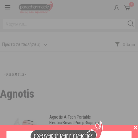
0
Πρώτα σε πωλήσεις
Agnotis
Agnotis A-Tech Portable
Electric Breast Pump Φορητό
Θήλαστρο 1τμχ
Διαθέσιμο