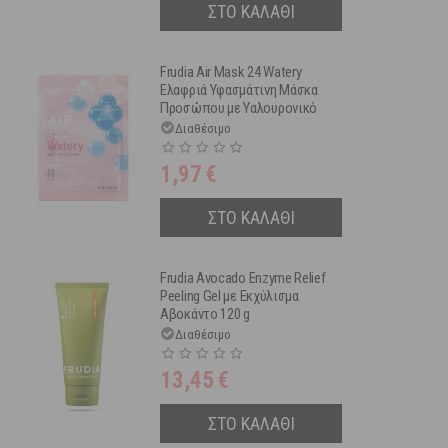
ΣΤΟ ΚΑΛΑΘΙ
Frudia Air Mask 24 Watery
Ελαφριά Υφασμάτινη Μάσκα
Προσώπου με Υαλουρονικό
Οξύ 25 ml
Διαθέσιμο
1,97
€
ΣΤΟ ΚΑΛΑΘΙ
Frudia Avocado Enzyme Relief
Peeling Gel με Εκχύλισμα
Αβοκάντο 120 g
Διαθέσιμο
13,45
€
ΣΤΟ ΚΑΛΑΘΙ