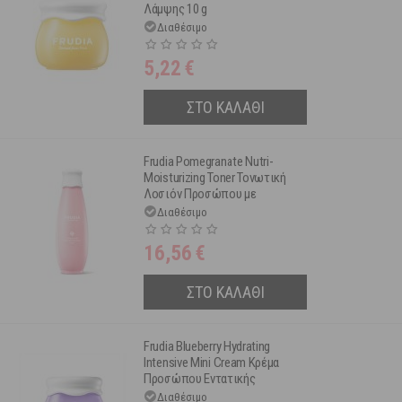
Λάμψης 10 g
Διαθέσιμο
5,22
€
ΣΤΟ ΚΑΛΑΘΙ
Frudia Pomegranate Nutri-
Moisturizing Toner Τονωτική
Λοσιόν Προσώπου με
Εκχύλισμα Ροδιού 195 ml
Διαθέσιμο
16,56
€
ΣΤΟ ΚΑΛΑΘΙ
Frudia Blueberry Hydrating
Intensive Mini Cream Κρέμα
Προσώπου Εντατικής
Ενυδάτωσης 10 g
Διαθέσιμο