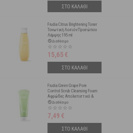
ΣΤΟ ΚΑΛΑΘΙ
Frudia Citrus Brightening Toner
Τονωτική Λοσιόν Προσώπου
Λάμψης 195 ml
Διαθέσιμο
15,65
€
ΣΤΟ ΚΑΛΑΘΙ
Frudia Green Grape Pore
Control Scrub Cleansing Foam
Αφρώδες Απολεπιστικό &
Τζελ Προσώπου για Ρύθμιση &
Διαθέσιμο
Λείανση των Πόρων 145 ml
7,49
€
ΣΤΟ ΚΑΛΑΘΙ