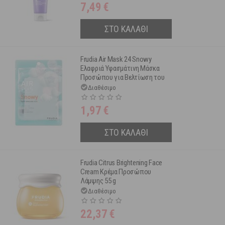
7,49
€
ΣΤΟ ΚΑΛΑΘΙ
Frudia Air Mask 24 Snowy
Ελαφριά Υφασμάτινη Μάσκα
Προσώπου για Βελτίωση του
Xρωματικού Tόνου 25 ml
Διαθέσιμο
1,97
€
ΣΤΟ ΚΑΛΑΘΙ
Frudia Citrus Brightening Face
Cream Κρέμα Προσώπου
Λάμψης 55 g
Διαθέσιμο
22,37
€