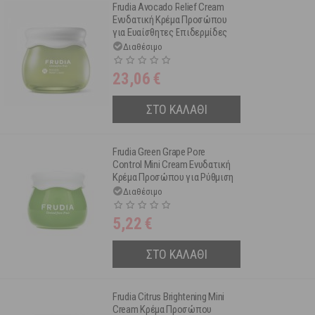
Frudia Avocado Relief Cream
Ενυδατική Κρέμα Προσώπου
για Ευαίσθητες Επιδερμίδες
55 g
Διαθέσιμο
23,06
€
ΣΤΟ ΚΑΛΑΘΙ
Frudia Green Grape Pore
Control Mini Cream Ενυδατική
Κρέμα Προσώπου για Ρύθμιση
& Λείανση των Πόρων 10 g
Διαθέσιμο
5,22
€
ΣΤΟ ΚΑΛΑΘΙ
Frudia Citrus Brightening Mini
Cream Κρέμα Προσώπου