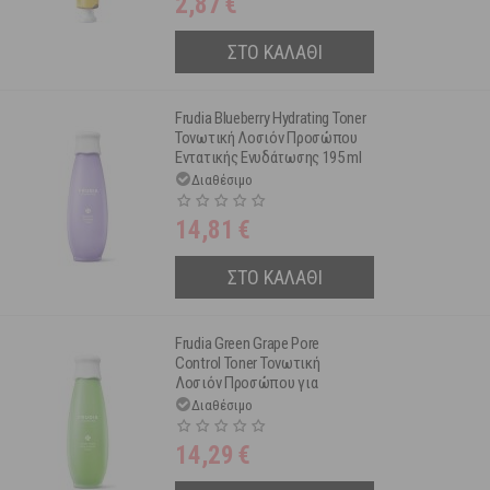
2,87
€
ΣΤΟ ΚΑΛΑΘΙ
Frudia Blueberry Hydrating Toner
Τονωτική Λοσιόν Προσώπου
Εντατικής Ενυδάτωσης 195 ml
Διαθέσιμο
14,81
€
ΣΤΟ ΚΑΛΑΘΙ
Frudia Green Grape Pore
Control Toner Τονωτική
Λοσιόν Προσώπου για
Ρύθμιση & Λείανση των Πόρων
Διαθέσιμο
195 ml
14,29
€