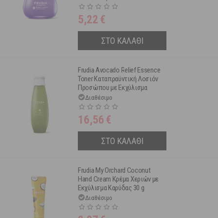
5,22
€
ΣΤΟ ΚΑΛΑΘΙ
Frudia Avocado Relief Essence
Toner Καταπραϋντική Λοσιόν
Προσώπου με Εκχύλισμα
Αβοκάντο 195 ml
Διαθέσιμο
16,56
€
ΣΤΟ ΚΑΛΑΘΙ
Frudia My Orchard Coconut
Hand Cream Κρέμα Χεριών με
Εκχύλισμα Καρύδας 30 g
Διαθέσιμο