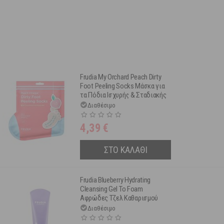
Frudia My Orchard Peach Dirty
Foot Peeling Socks Μάσκα για
τα Πόδια Ισχυρής & Σταδιακής
Απολέπισης για Βαθιά Θρέψη
Διαθέσιμο
40g 1 ζευγάρι
4,39
€
ΣΤΟ ΚΑΛΑΘΙ
Frudia Blueberry Hydrating
Cleansing Gel To Foam
Αφρώδες Τζελ Καθαρισμού
Προσώπου με Εκχύλισμα
Διαθέσιμο
Μύρτιλου 145 ml