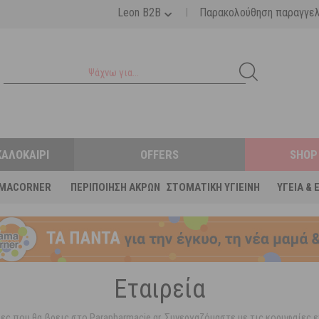
|
Leon B2B
Παρακολούθηση παραγγε
ΚΑΛΟΚΑΊΡΙ
OFFERS
SHOP
MACORNER
ΠΕΡΙΠΟΊΗΣΗ ΆΚΡΩΝ
ΣΤΟΜΑΤΙΚΉ ΥΓΙΕΙΝΉ
ΥΓΕΊΑ & 
Εταιρεία
είες που θα βρεις στο Parapharmacie.gr. Συνεργαζόμαστε με τις κορυφαίε