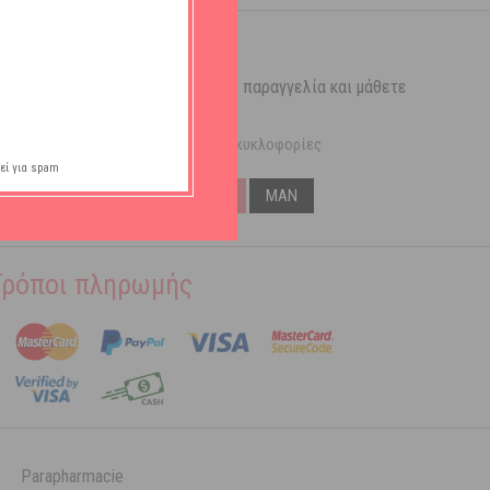
 newsletter μας
 έκπτωσης 5€* για την πρώτη σας παραγγελία και μάθετε
οι για:
✓
✓
Hot Trends
Νέες κυκλοφορίες
εί για spam
WOMAN
MAN
ι για παραγγελία 59€ και άνω
Τρόποι πληρωμής
Parapharmacie