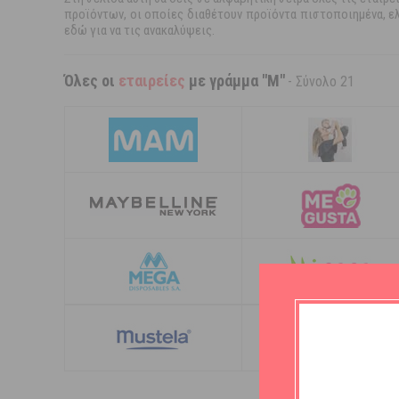
προϊόντων, οι οποίες διαθέτουν προϊόντα πιστοποιημένα, ελ
εδώ για να τις ανακαλύψεις.
Όλες οι
εταιρείες
με γράμμα "M"
- Σύνολο 21