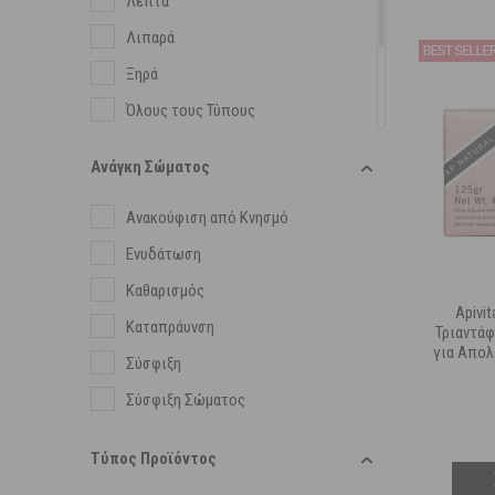
Λεπτά
Φροντίδα κατά των Ατελειών
Λιπαρά
Ξηρά
Όλους τους Τύπους
Πιτυρίδα - Ξηροδερμία
Ανάγκη Σώματος
Ταλαιπωρημένα
Ανακούφιση από Κνησμό
Τριχόπτωση
Ενυδάτωση
Καθαρισμός
Apivi
Καταπράυνση
Τριαντάφ
για Απολ
Σύσφιξη
Σύσφιξη Σώματος
Τύπος Προϊόντος