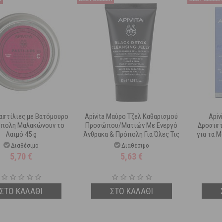
Παστίλιες με Βατόμουρο
Apivita Μαύρο Τζελ Καθαρισμού
Apiv
όπολη Μαλακώνουν το
Προσώπου/Ματιών Με Ενεργό
Δροσιστ
Λαιμό 45 g
Άνθρακα & Πρόπολη Για Όλες Τις
για τα Μ
Επιδερμίδες 50ml
Διαθέσιμο
Διαθέσιμο
5,70
€
5,63
€
ΣΤΟ ΚΑΛΑΘΙ
ΣΤΟ ΚΑΛΑΘΙ