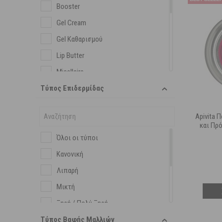
Booster
Gel Cream
Gel Καθαρισμού
Lip Butter
Micellaire
Τύπος Επιδερμίδας
Peeling
Serum - Ορός
Apivita 
Αφρός Καθαρισμού
και Πρ
Γαλάκτωμα
Όλοι οι τύποι
Κρέμα
Κανονική
Κρέμα Ημέρας
Λιπαρή
Κρέμα Ματιών
Μικτή
Κρέμα Νυκτός
Ξηρή / Πολύ Ξηρή
Λάδι
Τύπος Βαφής Μαλλιών
Ευαίσθητη