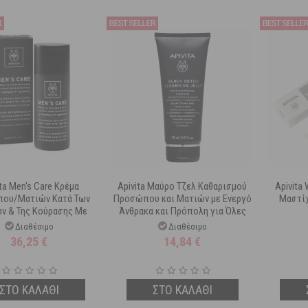
ta Men's Care Κρέμα
Apivita Μαύρο Τζελ Καθαρισμού
Apivita
ου/Ματιών Κατά Των
Προσώπου και Ματιών με Ενεργό
Μαστίχ
ν & Της Κούρασης Με
Άνθρακα και Πρόπολη για Όλες
αμο & Πρόπολη 50ml
τις Επιδερμίδες 150 ml
Διαθέσιμο
Διαθέσιμο
36,25
€
14,84
€
ΣΤΟ ΚΑΛΑΘΙ
ΣΤΟ ΚΑΛΑΘΙ