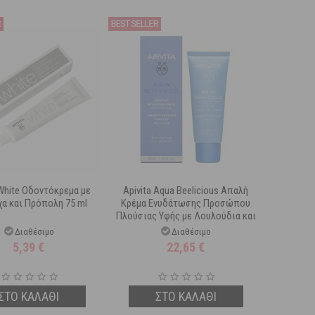
 White Οδοντόκρεμα με
Apivita Aqua Beelicious Απαλή
α και Πρόπολη 75 ml
Κρέμα Ενυδάτωσης Προσώπου
Πλούσιας Υφής με Λουλούδια και
Μέλι 40 ml
Διαθέσιμο
Διαθέσιμο
5,39
€
22,65
€
ΣΤΟ ΚΑΛΑΘΙ
ΣΤΟ ΚΑΛΑΘΙ