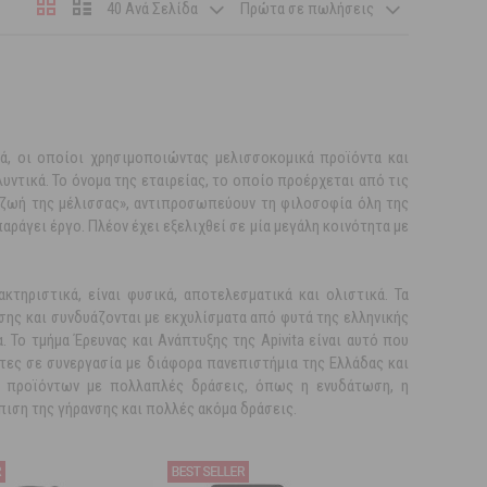
40 Ανά Σελίδα
Πρώτα σε πωλήσεις
ά, οι οποίοι χρησιμοποιώντας μελισσοκομικά προϊόντα και
ντικά. Το όνομα της εταιρείας, το οποίο προέρχεται από τις
«η ζωή της μέλισσας», αντιπροσωπεύουν τη φιλοσοφία όλη της
παράγει έργο. Πλέον έχει εξελιχθεί σε μία μεγάλη κοινότητα με
κτηριστικά, είναι φυσικά, αποτελεσματικά και ολιστικά. Τα
σης και συνδυάζονται με εκχυλίσματα από φυτά της ελληνικής
. Το τμήμα Έρευνας και Ανάπτυξης της Apivita είναι αυτό που
έτες σε συνεργασία με διάφορα πανεπιστήμια της Ελλάδας και
ς προϊόντων με πολλαπλές δράσεις, όπως η ενυδάτωση, η
ιση της γήρανσης και πολλές ακόμα δράσεις.