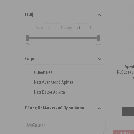
Τιμή
Από
€ εώς
€
2€
96€
Σειρά
Apiv
Καθαρισμ
Queen Bee
Νέα Αντηλιακά Apivita
Νέα Σειρά Apivita
Τύπος Καλλυντικού Προσώπου