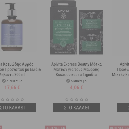
ita Κρεμώδης Αφρός
Apivita Express Beauty Μάσκα
Apivi
ού Προσώπου με Ελιά &
Ματιών για τους Μαύρους
Προσώ
Λεβάντα 300 ml
Κύκλους και τα Σημάδια
Μικτές Ε
Κούρασης με Ginkgο Bilοba 2x2 ml
Διαθέσιμο
Διαθέσιμο
17,66
€
4,06
€
ΣΤΟ ΚΑΛΑΘΙ
ΣΤΟ ΚΑΛΑΘΙ