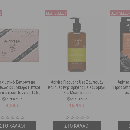
ta Φυσικό Σαπούνι με
Apivita Frequent Use Σαμπουάν
Apivita
υλλο και Μαύρο Πιπέρι
Καθημερινής Χρήσης με Χαμομήλι
Προσώπο
έπιση και Τόνωση 125 g
και Μέλι 500 ml
με
Διαθέσιμο
Διαθέσιμο
4,28
€
15,94
€
ΣΤΟ ΚΑΛΑΘΙ
ΣΤΟ ΚΑΛΑΘΙ