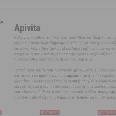
Apivita
Η
Apivita
ιδρύθηκε το 1972 από τους Νίκο και Νίκη Κουτσιαν
εκχυλίσματα βοτάνων, δημιούργησαν τα πρώτα τους φυσικά καλλυ
λατινικές λέξεις Apis (μέλισσα) και Vita (ζωή) που σημαίνει 
εταιρείας, η οποία σαν τη μέλισσα δημιουργεί συνεχώς αξία και 
πολλούς ανθρώπους, προϊόντα, σκοπούς και αξίες.
Τα προϊόντα της Apivita παράγονται με γνώμονα 3 βασικά χαρα
συστατικά των προϊόντων της εταιρείας είναι φυσικής προέλευ
χλωρίδας, μελισσοκομικά προϊόντα και βιολογικά αιθέρια έλαια
ελέγχει τη δράση και την αποτελεσματικότητα με κλινικές μελ
του εξωτερικού. Έτσι φτάνει στο τελικό στάδιο παραγωγή
προστασία από διάφορους παράγοντες, η πρόληψη και αντιμετώπ