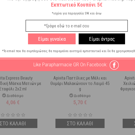
Εκπτωτικό Κουπόνι 5€
*ισχύει για παραγγελία 59€ και άνω
Είμαι γυναίκα
Είμαι άντρας
*Το email που θα συμπληρώσεις θα παραμείνει αυστηρά εμπιστευτικό και δε θα χρησιμοποιηθ
Like Parapharmacie GR On Facebook:
vita Express Beauty
Apivita Παστίλιες με Μέλι και
Apivi
ιδική Μάσκα Ματιών με
Θυμάρι Μαλακώνουν το Λαιμό 45
Χειλι
Σταφύλι 2x2 ml
g
Φραγκο
Διαθέσιμο
Διαθέσιμο
4,06
€
5,70
€
ΣΤΟ ΚΑΛΑΘΙ
ΣΤΟ ΚΑΛΑΘΙ