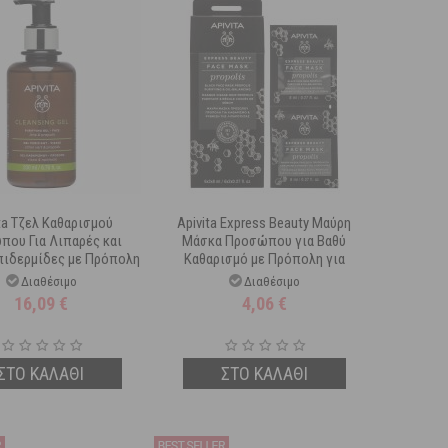
ta Τζελ Καθαρισμού
Apivita Express Beauty Μαύρη
που Για Λιπαρές και
Μάσκα Προσώπου για Βαθύ
πιδερμίδες με Πρόπολη
Καθαρισμό με Πρόπολη για
και Lime 200 ml
Λιπαρό Δέρμα 2x8 ml
Διαθέσιμο
Διαθέσιμο
16,09
€
4,06
€
ΣΤΟ ΚΑΛΑΘΙ
ΣΤΟ ΚΑΛΑΘΙ