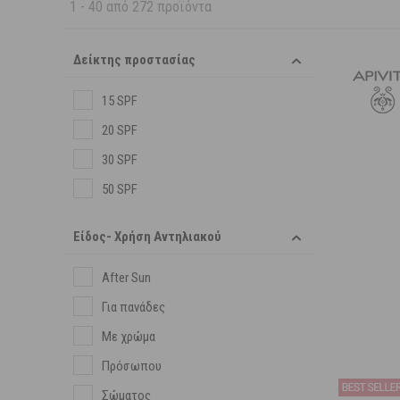
1
-
40
από
272
προϊόντα
Δείκτης προστασίας
15 SPF
20 SPF
30 SPF
50 SPF
Είδος- Χρήση Αντηλιακού
After Sun
Για πανάδες
Με χρώμα
Πρόσωπου
Σώματος