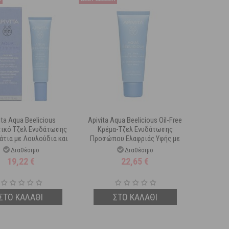
ita Aqua Beelicious
Apivita Aqua Beelicious Oil-Free
ικό Τζελ Ενυδάτωσης
Κρέμα-Τζελ Ενυδάτωσης
άτια με Λουλούδια και
Προσώπου Ελαφριάς Υφής με
Μέλι 15 ml
Λουλούδια και Μέλι 40 ml
Διαθέσιμο
Διαθέσιμο
19,22
€
22,65
€
ΣΤΟ ΚΑΛΑΘΙ
ΣΤΟ ΚΑΛΑΘΙ