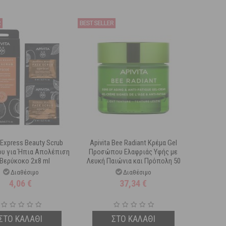
 Express Beauty Scrub
Apivita Bee Radiant Κρέμα Gel
υ για Ήπια Απολέπιση
Προσώπου Ελαφριάς Υφής με
 Βερύκοκο 2x8 ml
Λευκή Παιώνια και Πρόπολη 50
ml
Διαθέσιμο
Διαθέσιμο
4,06
€
37,34
€
ΣΤΟ ΚΑΛΑΘΙ
ΣΤΟ ΚΑΛΑΘΙ