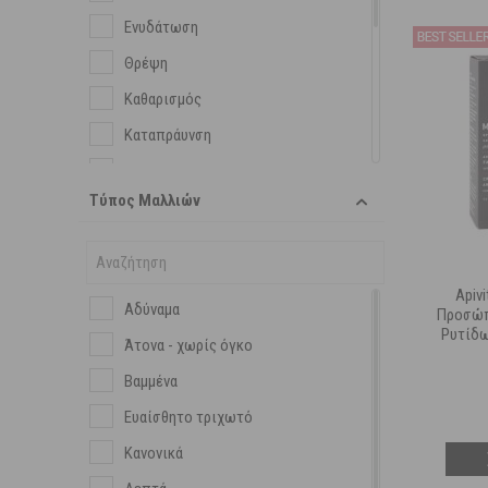
Ξηρό Λάδι
Ενυδάτωση
Σαπούνι
Θρέψη
Καθαρισμός
Καταπράυνση
Κηλίδες
Τύπος Μαλλιών
Λάμψη
Ματ Αποτέλεσμα
Μαύρα Στίγματα - Φραγμένοι Πόροι
Apivi
Αδύναμα
Μαύροι Κύκλοι - Σακούλες
Προσώπ
Ρυτίδω
Άτονα - χωρίς όγκο
Ομοιόμορφος Τόνος
Κάρδ
Βαμμένα
Πανάδες
Ευαίσθητο τριχωτό
Προστασία από του Ρύπους
Κανονικά
Τόνωση