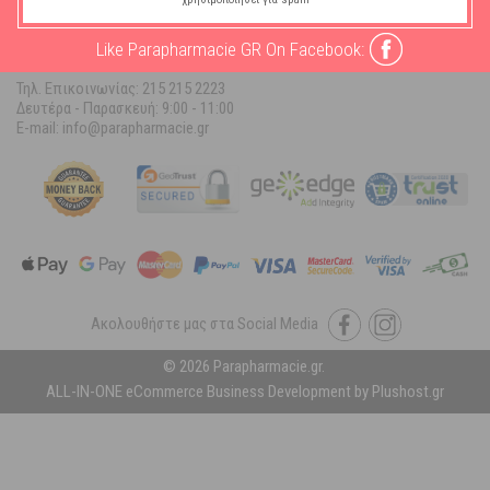
ΠΛΗΡΟΦΟΡΙΕΣ ΚΑΤ/ΜΑΤΟΣ
Like Parapharmacie GR On Facebook:
Parapharmacie.gr
Τηλ. Επικοινωνίας: 215 215 2223
Δευτέρα - Παρασκευή:
9:00 - 11:00
E-mail: info@parapharmacie.gr
Ακολουθήστε μας στα Social Media
© 2026 Parapharmacie.gr.
ALL-IN-ONE eCommerce Business Development by Plushost.gr