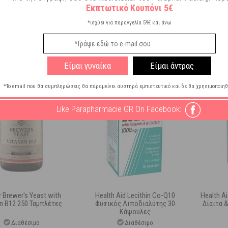
7,66
€
31,46
€
Εκπτωτικό Κουπόνι 5€
*ισχύει για παραγγελία 59€ και άνω
ΣΤΟ ΚΑΛΑΘΙ
ΣΤΟ ΚΑΛΑΘΙ
Είμαι γυναίκα
Είμαι άντρας
*Το email που θα συμπληρώσεις θα παραμείνει αυστηρά εμπιστευτικό και δε θα χρησιμοποιηθ
Like Parapharmacie GR On Facebook:
r Brewer's Yeast with
Health Aid Lecithin Co-Q10
Health A
in B12 250 Ταμπλέτες
Φυσικός Λιποδιαλύτης 30
Δίαιτα 
Κάψουλες
Διαθέσιμο
Διαθέσιμο