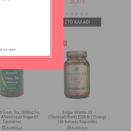
26,75
€
25,47
€
ΣΤΟ ΚΑΛΑΘΙ
ΣΤΟ ΚΑΛΑΘΙ
εί για spam
id Green Tea 1000mg Για
Solgar Vitamin D3
& Αδυνάτισμα Vegan 60
(Cholecalciferol) 2200 IU (55 mcg)
Ταμπλέτες
100 Φυτικές Κάψουλες
Διαθέσιμο
Διαθέσιμο