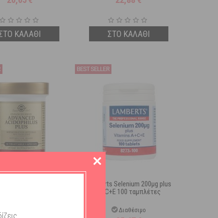
ΣΤΟ ΚΑΛΑΘΙ
ΣΤΟ ΚΑΛΑΘΙ
vanced Acidophilus Plus
Lamberts Selenium 200μg plus
Φυτικές Κάψουλες
A+C+E 100 ταμπλέτες
Διαθέσιμο
Διαθέσιμο
ίζεις