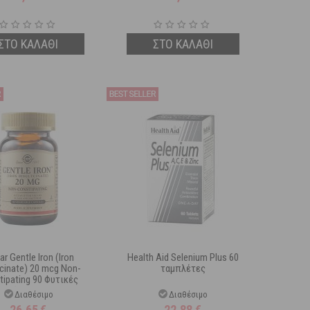
ΣΤΟ ΚΑΛΑΘΙ
ΣΤΟ ΚΑΛΑΘΙ
ar Gentle Iron (Iron
Health Aid Selenium Plus 60
ycinate) 20 mcg Non-
ταμπλέτες
tipating 90 Φυτικές
Κάψουλες
Διαθέσιμο
Διαθέσιμο
26,65
€
22,88
€