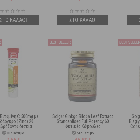
ΣΤΟ ΚΑΛΑΘΙ
ΣΤΟ ΚΑΛΑΘΙ
 Βιταμίνη C 500mg με
Solgar Ginkgo Biloba Leaf Extract
Solg
δάργυρο (Zinc) 20
Standardised Full Potency 60
Bisgl
αβράζοντα δισκία
Φυτικές Κάψουλες
Cons
Διαθέσιμο
Διαθέσιμο
7,66
€
45,89
€