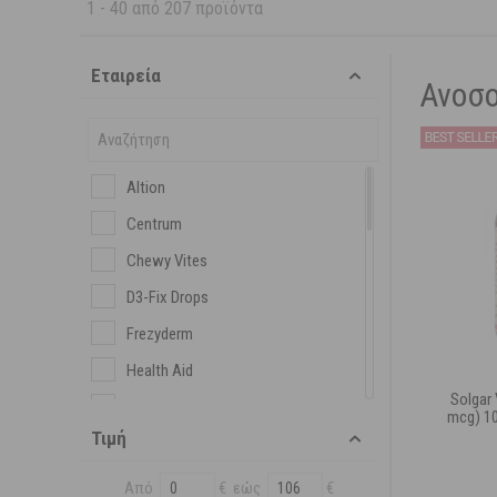
1
-
40
από
207
προϊόντα
Εταιρεία
Ανοσο
Altion
Centrum
Chewy Vites
D3-Fix Drops
Frezyderm
Health Aid
Solgar 
Lamberts
mcg) 1
Τιμή
Lanes
Lierac
Από
€ εώς
€