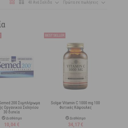
40 Ανά Σελίδα
Πρώτα σε πωλήσεις
ία
 Semed 200 Συμπλήρωμα
Solgar Vitamin C 1000 mg 100
ής Οργανικού Σεληνίου
Φυτικές Κάψουλες
30 δισκία
Διαθέσιμο
Διαθέσιμο
10,04
€
34,17
€