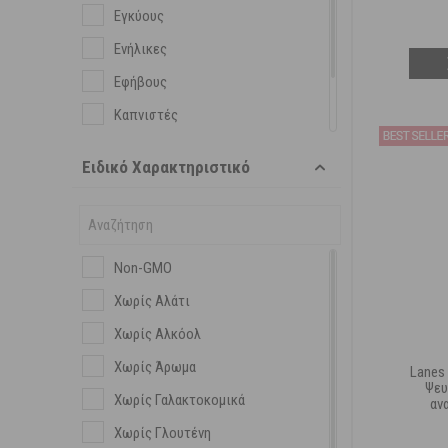
Εγκύους
Vitabiotics
Ενήλικες
Εφήβους
Καπνιστές
Ομοιοπαθητική
Ειδικό Χαρακτηριστικό
Παιδιά
Non-GMO
Χωρίς Αλάτι
Χωρίς Αλκόολ
Χωρίς Άρωμα
Lanes
Ψευ
Χωρίς Γαλακτοκομικά
αν
Χωρίς Γλουτένη