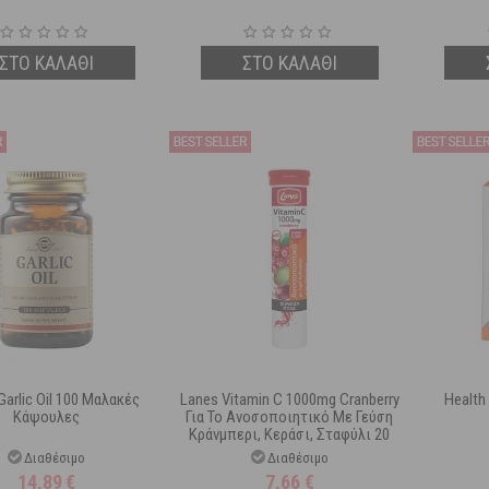
ΣΤΟ ΚΑΛΑΘΙ
ΣΤΟ ΚΑΛΑΘΙ
Garlic Oil 100 Μαλακές
Lanes Vitamin C 1000mg Cranberry
Health 
Κάψουλες
Για Το Ανοσοποιητικό Με Γεύση
Κράνμπερι, Κεράσι, Σταφύλι 20
Αναβράζουσες Ταμπλέτες
Διαθέσιμο
Διαθέσιμο
14,89
€
7,66
€