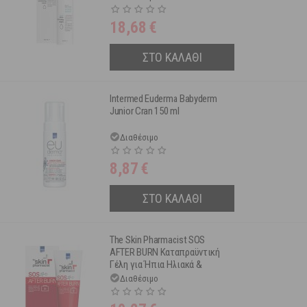
40ml
18,68
€
ΣΤΟ ΚΑΛΑΘΙ
Intermed Euderma Babyderm
Junior Cran 150 ml
Διαθέσιμο
8,87
€
ΣΤΟ ΚΑΛΑΘΙ
The Skin Pharmacist SOS
AFTER BURN Καταπραϋντική
Γέλη για Ήπια Ηλιακά &
Θερμικά Εγκαύματα 75ml
Διαθέσιμο