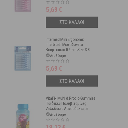
5,69
€
ΣΤΟ ΚΑΛΑΘΙ
Intermed Mini Ergonomic
Interbrush Μεσοδόντια
Βουρτσάκια 0.6mm Size 3 8
τμχ
Διαθέσιμο
5,69
€
ΣΤΟ ΚΑΛΑΘΙ
VitaFix Multi & Probio Gummies
Παιδικές Πολυβιταμίνες
Ζελεδάκια Αρκουδάκια με
Γεύση Φράουλα 60τμχ
Διαθέσιμο
19,13
€