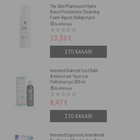
The Skin Pharmacist Hydra
Boost Prosbiotics Cleansing
Foam Αφρός Καθαρισμού
Προσώπου με Πρεβιοτικά &
Διαθέσιμο
Προσβιοτικά για Όλους τους
Τύπους Επιδερμίδας 150ml
13,53
€
ΣΤΟ ΚΑΛΑΘΙ
Intermed Diabetel Foot Bath
Απαλυντικό Υγρό για
Ποδόλουτρο 200 ml
Διαθέσιμο
8,47
€
ΣΤΟ ΚΑΛΑΘΙ
Intermed Ergonomic Interdental