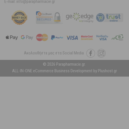
E-mail: info@parapharmacie.gr
Ακολουθήστε μας στα Social Media
© 2026 Parapharmacie.gr.
ALL-IN-ONE eCommerce Business Development by Plushost.gr