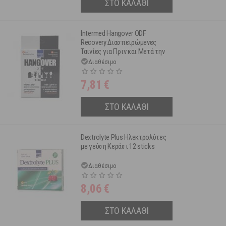
ΣΤΟ ΚΑΛΑΘΙ
Intermed Hangover ODF
Recovery Διασπειρώμενες
Ταινίες για Πριν και Μετά την
Κατανάλωση Αλκοόλ 6 τμχ
Διαθέσιμο
7,81
€
ΣΤΟ ΚΑΛΑΘΙ
Dextrolyte Plus Ηλεκτρολύτες
με γεύση Κεράσι 12 sticks
Διαθέσιμο
8,06
€
ΣΤΟ ΚΑΛΑΘΙ