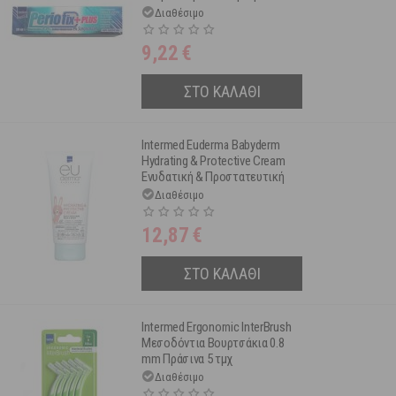
Χλωρεξιδίνη 0.30% 30 ml
Διαθέσιμο
9,22
€
ΣΤΟ ΚΑΛΑΘΙ
Intermed Euderma Babyderm
Hydrating & Protective Cream
Ενυδατική & Προστατευτική
Κρέμα 200 ml
Διαθέσιμο
12,87
€
ΣΤΟ ΚΑΛΑΘΙ
Intermed Ergonomic InterBrush
Μεσοδόντια Βουρτσάκια 0.8
mm Πράσινα 5 τμχ
Διαθέσιμο