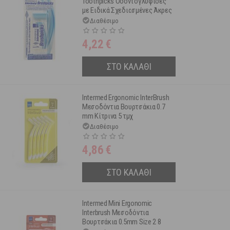
Toothpicks Οδοντογλυφίδες
με Ειδικά Σχεδιασμένες Άκρες
60 τμχ
Διαθέσιμο
4,22
€
ΣΤΟ ΚΑΛΑΘΙ
Intermed Ergonomic InterBrush
Μεσοδόντια Βουρτσάκια 0.7
mm Κίτρινα 5 τμχ
Διαθέσιμο
4,86
€
ΣΤΟ ΚΑΛΑΘΙ
Intermed Mini Ergonomic
Interbrush Μεσοδόντια
Βουρτσάκια 0.5mm Size 2 8