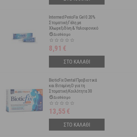
Intermed PerioFix Gel 0.20%
Στοματική Γέλη με
Χλωρεξιδίνη & Υαλουρονικό
Οξύ 30 ml
Διαθέσιμο
8,91
€
ΣΤΟ ΚΑΛΑΘΙ
BioticFix Dental Προβιοτικά
και Βιταμίνη D για τη
Στοματική Κοιλότητα 30
δισκία
Διαθέσιμο
13,55
€
ΣΤΟ ΚΑΛΑΘΙ