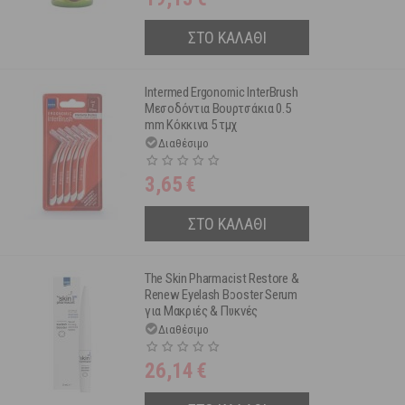
ΣΤΟ ΚΑΛΑΘΙ
Intermed Ergonomic InterBrush
Μεσοδόντια Βουρτσάκια 0.5
mm Κόκκινα 5 τμχ
Διαθέσιμο
3,65
€
ΣΤΟ ΚΑΛΑΘΙ
The Skin Pharmacist Restore &
Renew Eyelash Booster Serum
για Μακριές & Πυκνές
Βλεφαρίδες 3ml
Διαθέσιμο
26,14
€