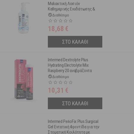
Μαλακτική Λοσιόν
Καθημερινής Ενυδάτωσης &
Ενίσχυσης τους Δερματικού
Διαθέσιμο
Φραγμού 250ml
18,68
€
ΣΤΟ ΚΑΛΑΘΙ
Intermed Dextrolyte Plus
Hydrating Electrolyte Mix
Raspberry 20 αναβράζοντα
δισκία
Διαθέσιμο
10,31
€
ΣΤΟ ΚΑΛΑΘΙ
Intermed PerioFix Plus Surgical
Gel Εντατική Φροντίδα για την
Στοματική Κοιλότητα με