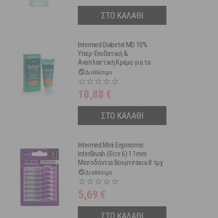
ΣΤΟ ΚΑΛΑΘΙ
Intermed Diabetel MD 10%
Υπερ-Ενυδατική &
Αναπλαστική Κρέμα για τα
Πόδια 75 ml
Διαθέσιμο
10,88
€
ΣΤΟ ΚΑΛΑΘΙ
Intermed Mini Ergonomic
InterBrush (Size 6) 1.1mm
Μεσοδόντια Βουρτσάκια 8 τμχ
Διαθέσιμο
5,69
€
ΣΤΟ ΚΑΛΑΘΙ