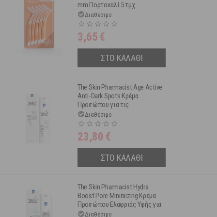
mm Πορτοκαλί 5 τμχ
Διαθέσιμο
3,65
€
ΣΤΟ ΚΑΛΑΘΙ
The Skin Pharmacist Age Active
Anti-Dark Spots Κρέμα
Προσώπου για τις
Δυσχρωμίες & τις Πανάδες
Διαθέσιμο
Spf15 50ml
23,80
€
ΣΤΟ ΚΑΛΑΘΙ
The Skin Pharmacist Hydra
Boost Pore Minimizing Κρέμα
Προσώπου Ελαφριάς Υφής για
Κανονικό & Λιπαρό Δέρμα
Διαθέσιμο