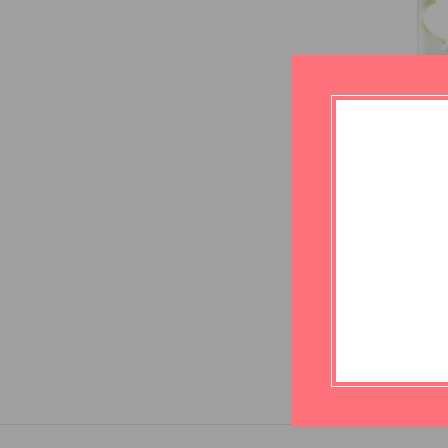
Babylin
No4 