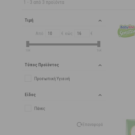
1
-
3
από
3
προϊόντα
Τιμή
Από
€ εώς
€
10€
16€
Τύπος Προϊόντος
Προσωπική Υγιεινή
Είδος
Πάνες
Επαναφορά