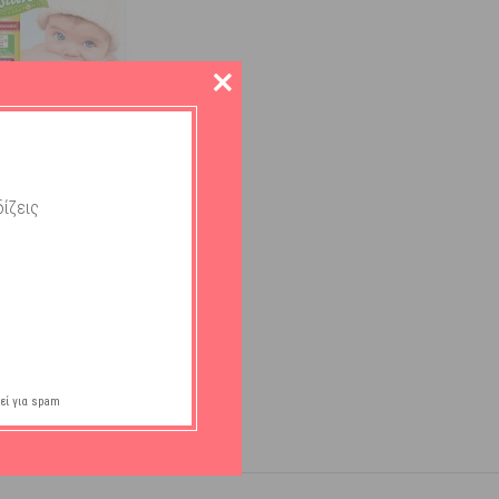
no Sensitive Πάνες Με
ίζεις
 Νο3 Midi 4-9kg 22τμχ
Διαθέσιμο
14,64
€
ΣΤΟ ΚΑΛΑΘΙ
εί για spam