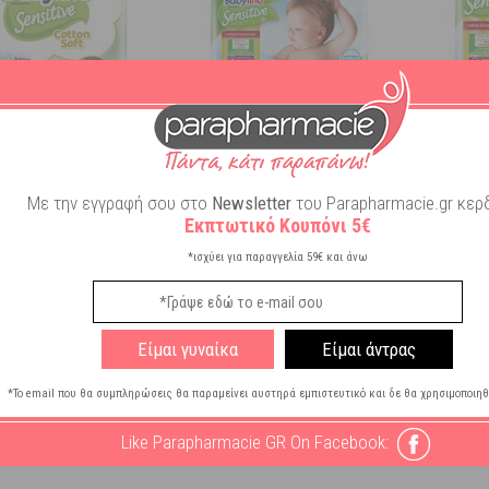
o Sensitive Cotton Soft
Babylino Sensitive Πάνες Με
Babyli
Με την εγγραφή σου στο
Newsletter
του Parapharmacie.gr κερδ
Maxi 8-13kg 20 τμχ
Χαμομήλι Νο2 Mini 3-6kg 26τμχ
Χαμομήλι
Εκπτωτικό Κουπόνι 5€
Διαθέσιμο
Διαθέσιμο
*ισχύει για παραγγελία 59€ και άνω
15,84
€
10,44
€
Είμαι γυναίκα
Είμαι άντρας
ΣΤΟ ΚΑΛΑΘΙ
ΣΤΟ ΚΑΛΑΘΙ
*Το email που θα συμπληρώσεις θα παραμείνει αυστηρά εμπιστευτικό και δε θα χρησιμοποιηθ
Like Parapharmacie GR On Facebook: