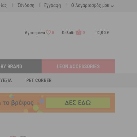
|
|
|
λίας
Σύνδεση
Εγγραφή
Ο Λογαριασμός μου
Αγαπημένα
0
Καλάθι
0
0,00 €
 BY BRAND
LEON ACCESSORIES
ΕΥΕΞΊΑ
PET CORNER