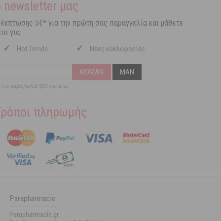
 newsletter μας
 έκπτωσης 5€* για την πρώτη σας παραγγελία και μάθετε
οι για:
✓
✓
Hot Trends
Νέες κυκλοφορίες
WOMAN
MAN
ι για παραγγελία 59€ και άνω
Τρόποι πληρωμής
Parapharmacie
Parapharmacie.gr