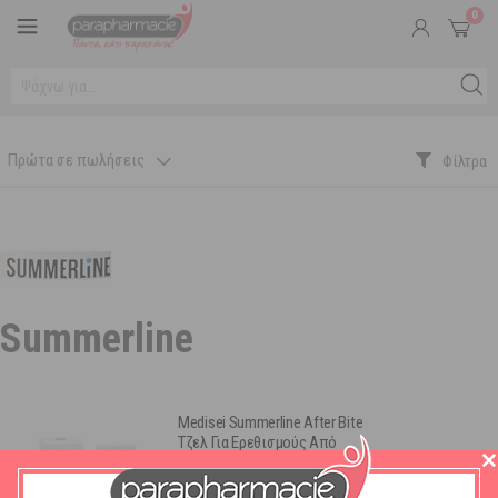
0
Πρώτα σε πωλήσεις
Summerline
Medisei Summerline After Bite
Τζελ Για Ερεθισμούς Από
Τσιμπήματα 30ml
Διαθέσιμο