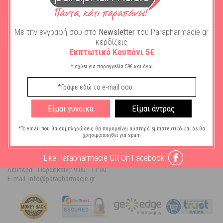
6,09
€
Με την εγγραφή σου στο
Newsletter
του Parapharmacie.gr
ΣΤΟ ΚΑΛΑΘΙ
κερδίζεις
Εκπτωτικό Κουπόνι 5€
ΒΟΉΘΕΙΑ
*ισχύει για παραγγελία 59€ και άνω
ΠΛΗΡΟΦΟΡΊΕΣ
Ο ΛΟΓΑΡΙΑΣΜΌΣ ΜΟΥ
Είμαι γυναίκα
Είμαι άντρας
ΠΛΗΡΟΦΟΡΙΕΣ ΚΑΤ/ΜΑΤΟΣ
*Το email που θα συμπληρώσεις θα παραμείνει αυστηρά εμπιστευτικό και δε θα
χρησιμοποιηθεί για spam
Parapharmacie.gr
Like Parapharmacie GR On Facebook:
Τηλ. Επικοινωνίας: 215 215 2223
Δευτέρα - Παρασκευή:
9:00 - 11:00
E-mail: info@parapharmacie.gr