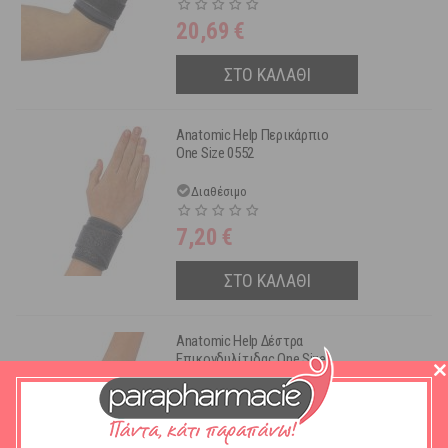
20,69
€
ΣΤΟ ΚΑΛΑΘΙ
Anatomic Help Περικάρπιο
One Size 0552
Διαθέσιμο
7,20
€
ΣΤΟ ΚΑΛΑΘΙ
Anatomic Help Δέστρα
Επικονδυλίτιδας One Size
0551
Διαθέσιμο
13,80
€