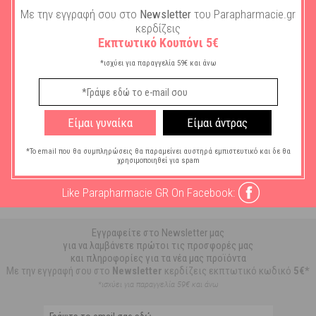
Με την εγγραφή σου στο
Newsletter
του Parapharmacie.gr
ΣΤΟ ΚΑΛΑΘΙ
κερδίζεις
Εκπτωτικό Κουπόνι 5€
*ισχύει για παραγγελία 59€ και άνω
Anatomic Help Περικάρπιο
One Size 6312
Διαθέσιμο
Είμαι γυναίκα
Είμαι άντρας
6,21
€
*Το email που θα συμπληρώσεις θα παραμείνει αυστηρά εμπιστευτικό και δε θα
χρησιμοποιηθεί για spam
ΣΤΟ ΚΑΛΑΘΙ
Like Parapharmacie GR On Facebook:
Εγγραφείτε στο Newsletter μας
για να λαμβάνετε πρώτοι τις προσφορές μας
και πληροφορίες για τα νέα μας προϊόντα
Με την εγγραφή σου στο
Newsletter
κερδίζεις εκπτωτικό κωδικό
5€*
*ισχύει για παραγγελία 59€ και άνω