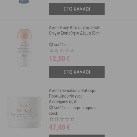
ΣΤΟ ΚΑΛΑΘΙ
Avene Body Αποσμητικό Roll-
On για Ευαίσθητο Δέρμα 50 ml
Διαθέσιμο
12,50
€
ΣΤΟ ΚΑΛΑΘΙ
Avene Dermabsolu Βάλσαμο
Προσώπου Νύχτας
Αντιγήρανσης &
Επαναπύκνωσης 40ml
Διαθέσιμο - περιορισμένο
stock
47,48
€