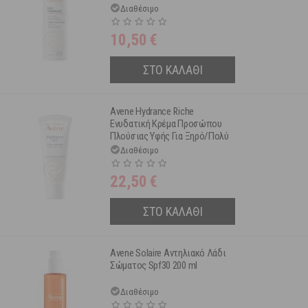
Διαθέσιμο
10,50
€
ΣΤΟ ΚΑΛΑΘΙ
Avene Hydrance Riche
Ενυδατική Κρέμα Προσώπου
Πλούσιας Υφής Για Ξηρό/Πολύ
Ξηρό & Ευαίσθητο Δέρμα 40 ml
Διαθέσιμο
22,50
€
ΣΤΟ ΚΑΛΑΘΙ
Avene Solaire Αντηλιακό Λάδι
Σώματος Spf30 200 ml
Διαθέσιμο