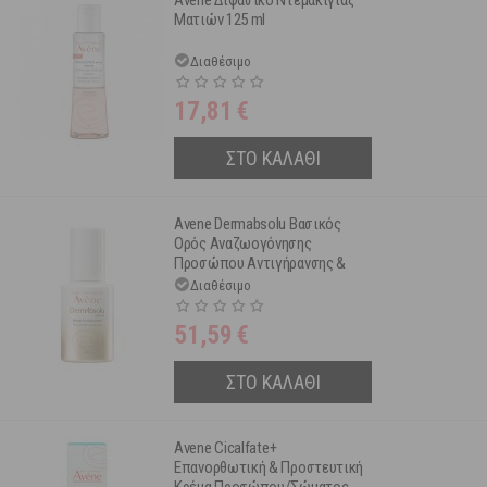
Avene Διφασικό Ντεμακιγιάζ
Ματιών 125 ml
Διαθέσιμο
17,81
€
ΣΤΟ ΚΑΛΑΘΙ
Avene Dermabsolu Βασικός
Ορός Αναζωογόνησης
Προσώπου Αντιγήρανσης &
Επαναπύκνωσης 30ml
Διαθέσιμο
51,59
€
ΣΤΟ ΚΑΛΑΘΙ
Avene Cicalfate+
Επανορθωτική & Προστευτική