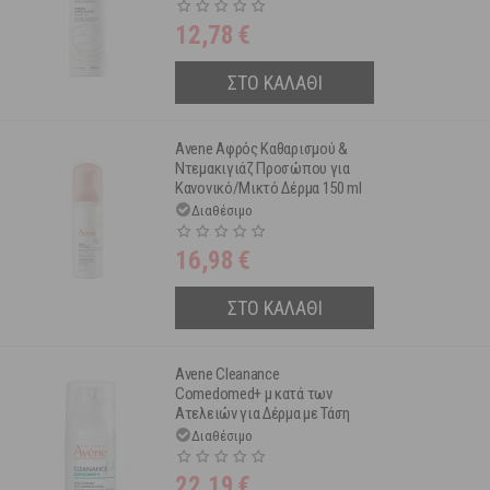
12,78
€
ΣΤΟ ΚΑΛΑΘΙ
Avene Αφρός Καθαρισμού &
Ντεμακιγιάζ Προσώπου για
Κανονικό/Μικτό Δέρμα 150 ml
Διαθέσιμο
16,98
€
ΣΤΟ ΚΑΛΑΘΙ
Avene Cleanance
Comedomed+ μ κατά των
Ατελειών για Δέρμα με Τάση
Ακμής 30 ml
Διαθέσιμο
22,19
€