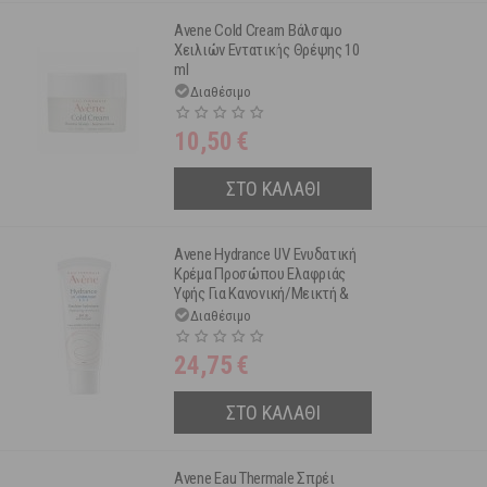
Avene Cold Cream Βάλσαμο
Χειλιών Εντατικής Θρέψης 10
ml
Διαθέσιμο
10,50
€
ΣΤΟ ΚΑΛΑΘΙ
Avene Hydrance UV Ενυδατική
Κρέμα Προσώπου Ελαφριάς
Υφής Για Κανονική/Μεικτή &
Ευαίσθητη Επιδερμίδα Spf30
Διαθέσιμο
40 ml
24,75
€
ΣΤΟ ΚΑΛΑΘΙ
Avene Eau Thermale Σπρέι