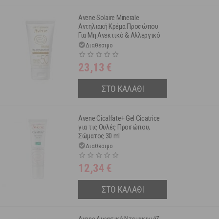
Avene Solaire Minerale
Αντηλιακή Κρέμα Προσώπου
Για Μη Ανεκτικό & Αλλεργικό
Δέρμα Spf50+ 50ml
Διαθέσιμο
23,13
€
ΣΤΟ ΚΑΛΑΘΙ
Avene Cicalfate+ Gel Cicatrice
για τις Ουλές Προσώπου,
Σώματος 30 ml
Διαθέσιμο
12,34
€
ΣΤΟ ΚΑΛΑΘΙ