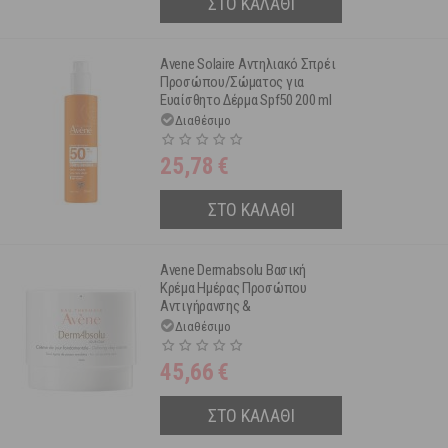
ΣΤΟ ΚΑΛΑΘΙ
Avene Solaire Αντηλιακό Σπρέι
Προσώπου/Σώματος για
Ευαίσθητο Δέρμα Spf50 200 ml
Διαθέσιμο
25,78
€
ΣΤΟ ΚΑΛΑΘΙ
Avene Dermabsolu Βασική
Κρέμα Ημέρας Προσώπου
Αντιγήρανσης &
Επαναπύκνωσης 40ml
Διαθέσιμο
45,66
€
ΣΤΟ ΚΑΛΑΘΙ