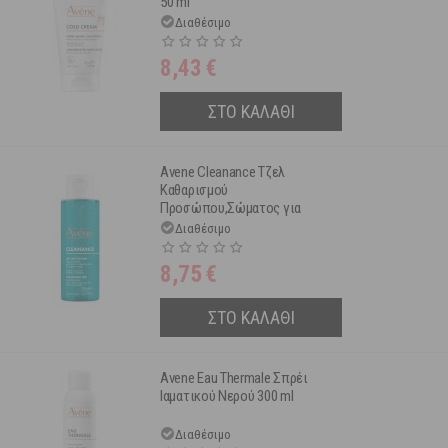
50 ml
Διαθέσιμο
8,43
€
ΣΤΟ ΚΑΛΑΘΙ
Avene Cleanance Τζελ
Καθαρισμού
Προσώπου,Σώματος για
Λιπαρή Επιδερμίδα με
Διαθέσιμο
Ατέλειες 100 ml
8,75
€
ΣΤΟ ΚΑΛΑΘΙ
Avene Eau Thermale Σπρέι
Ιαματικού Νερού 300 ml
Διαθέσιμο