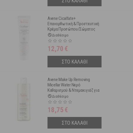
ΣΤΟ ΚΑΛΑΘΙ
Avene Cicalfate+
Επανορθωτική & Προστευτική
Κρέμα Προσώπου/Σώματος
Για Το Ευαίσθητο & Ερεθισμένο
Διαθέσιμο
Δέρμα Όλης Της Οικογένειας
40ml
12,70
€
ΣΤΟ ΚΑΛΑΘΙ
Avene Make Up Removing
Micellar Water Νερό
Καθαρισμού & Ντεμακιγιάζ για
Ευαίσθητες Επιδερμίδες 400
Διαθέσιμο
ml
18,75
€
ΣΤΟ ΚΑΛΑΘΙ