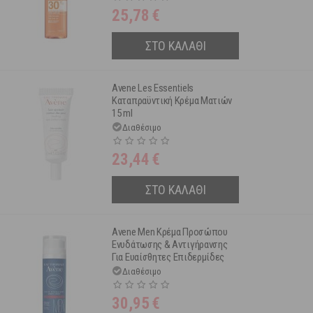
25,78
€
ΣΤΟ ΚΑΛΑΘΙ
Avene Les Essentiels
Καταπραϋντική Κρέμα Ματιών
15 ml
Διαθέσιμο
23,44
€
ΣΤΟ ΚΑΛΑΘΙ
Avene Men Κρέμα Προσώπου
Ενυδάτωσης & Αντιγήρανσης
Για Ευαίσθητες Επιδερμίδες
Όλων Των Ειδών 50ml
Διαθέσιμο
30,95
€