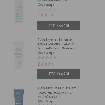
Κρέμα Προσώπου/Σώματος
Για Το Ευαίσθητο & Ερεθισμένο
Διαθέσιμο
Δέρμα Όλης Της Οικογένειας
100ml
19,91
€
ΣΤΟ ΚΑΛΑΘΙ
Avene Hydrance Ενυδατική
Κρέμα Προσώπου Ελαφριάς
Υφής Για Κανονικό/Μεικτό &
Ευαίσθητο Δέρμα 40 ml
Διαθέσιμο
22,50
€
ΣΤΟ ΚΑΛΑΘΙ
Avene Men Βάλσαμο Για Μετά
Το Ξύρισμα Για Ευαίσθητο/
Ξηρό Δέρμα 75ml
Διαθέσιμο