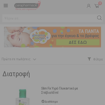
0
Πρώτα σε πωλήσεις
Διατροφή
Slim Fix Υγρό Γλυκαντικό με
Στέβια 60 ml
Διαθέσιμο