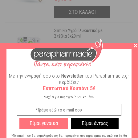
ΣΤΟ ΚΑΛΑΘΙ
Slim Fix Υγρό Γλυκαντικό με
Στέβια 3x20 ml
Διαθέσιμο
6,41
€
ΣΤΟ ΚΑΛΑΘΙ
Με την εγγραφή σου στο
Newsletter
του Parapharmacie.gr
κερδίζεις
Εκπτωτικό Κουπόνι 5€
*ισχύει για παραγγελία 59€ και άνω
Εγγραφείτε στο Newsletter μας
για να λαμβάνετε πρώτοι τις προσφορές μας
και πληροφορίες για τα νέα μας προϊόντα
Με την εγγραφή σου στο
Newsletter
κερδίζεις εκπτωτικό κωδικό
5€*
Είμαι γυναίκα
Είμαι άντρας
*ισχύει για παραγγελία 59€ και άνω
*Το email που θα συμπληρώσεις θα παραμείνει αυστηρά εμπιστευτικό και δε θα