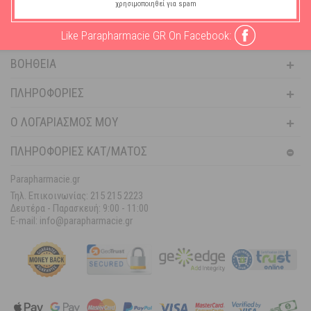
χρησιμοποιηθεί για spam
ΓΥΝΑΊΚΑ
ΆΝΔΡΑΣ
Like Parapharmacie GR On Facebook:
ΒΟΉΘΕΙΑ
ΠΛΗΡΟΦΟΡΊΕΣ
Ο ΛΟΓΑΡΙΑΣΜΌΣ ΜΟΥ
ΠΛΗΡΟΦΟΡΙΕΣ ΚΑΤ/ΜΑΤΟΣ
Parapharmacie.gr
Τηλ. Επικοινωνίας: 215 215 2223
Δευτέρα - Παρασκευή:
9:00 - 11:00
E-mail: info@parapharmacie.gr