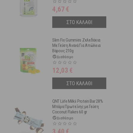
4,67
€
ΣΤΟ ΚΑΛΑΘΙ
Slim Fix Gummies Ζελεδάκια
Με Γεύση Ανανά Για Απώλεια
Βάρους 210g
Διαθέσιμο
12,03
€
ΣΤΟ ΚΑΛΑΘΙ
QNT Liife Milkii Protein Bar 28%
Μπάρα Πρωτεΐνης με Γεύση
Coconut Flakes 60 gr
Διαθέσιμο
3,40
€