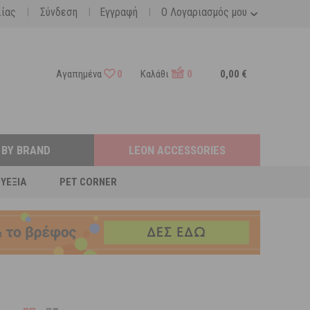
|
|
|
λίας
Σύνδεση
Εγγραφή
Ο Λογαριασμός μου
Αγαπημένα
0
Καλάθι
0
0,00 €
 BY BRAND
LEON ACCESSORIES
ΕΥΕΞΊΑ
PET CORNER