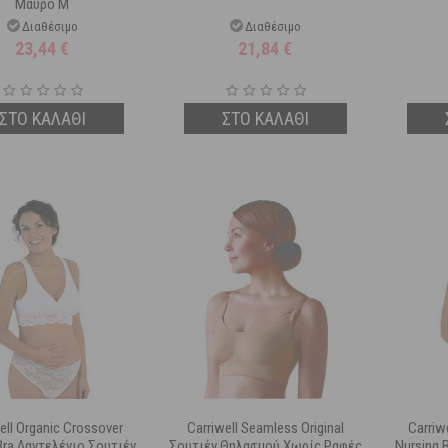
Μαύρο M
Διαθέσιμο
Διαθέσιμο
23,44
€
21,84
€
ΣΤΟ ΚΑΛΑΘΙ
ΣΤΟ ΚΑΛΑΘΙ
ell Organic Crossover
Carriwell Seamless Original
Carriw
Bra Δαντελένιο Σουτιέν
Σουτιέν Θηλασμού Χωρίς Ραφές
Nursing 