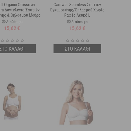
ell Organic Crossover
Carriwell Seamless Σουτιέν
Bra Δαντελένιο Σουτιέν
Εγκυμοσύνης/Θηλασμού Χωρίς
νης & Θηλασμού Μαύρο
Ραφές Λευκό L
XL
Διαθέσιμο
Διαθέσιμο
15,62
€
15,62
€
ΣΤΟ ΚΑΛΑΘΙ
ΣΤΟ ΚΑΛΑΘΙ