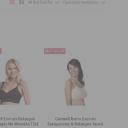
40 Ανά Σελίδα
Πρώτα σε πωλήσεις
ell Σουτιέν Θηλασμού
Carriwell Άνετο Σουτιέν
αφές Με Μπανέλα Τζελ
Εγκυμοσύνης & Θηλασμού Λευκό