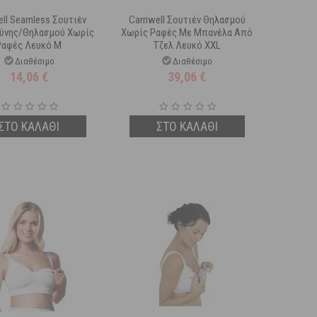
ell Seamless Σουτιέν
Carriwell Σουτιέν Θηλασμού
ύνης/Θηλασμού Χωρίς
Χωρίς Ραφές Με Μπανέλα Από
Ραφές Λευκό Μ
Τζελ Λευκό XXL
Διαθέσιμο
Διαθέσιμο
14,06
€
39,06
€
ΣΤΟ ΚΑΛΑΘΙ
ΣΤΟ ΚΑΛΑΘΙ