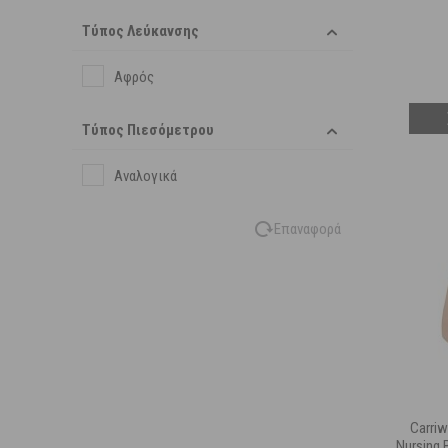
Τύπος Λεύκανσης
Αφρός
Τύπος Πιεσόμετρου
Αναλογικά
Επαναφορά
Carriw
Nursing 