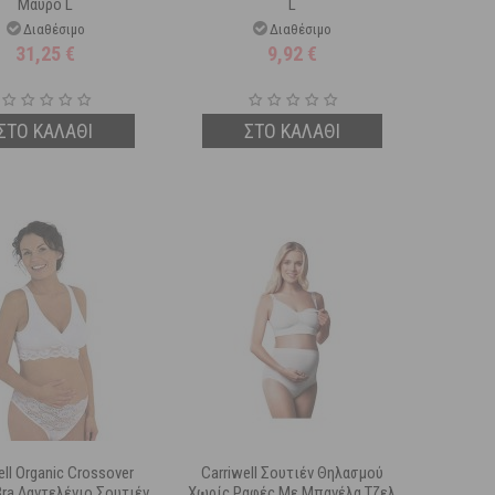
Μαύρο L
L
Διαθέσιμο
Διαθέσιμο
31,25
€
9,92
€
ΣΤΟ ΚΑΛΑΘΙ
ΣΤΟ ΚΑΛΑΘΙ
ell Organic Crossover
Carriwell Σουτιέν Θηλασμού
Bra Δαντελένιο Σουτιέν
Χωρίς Ραφές Με Μπανέλα Τζελ