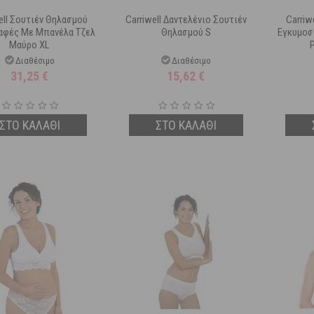
ell Σουτιέν Θηλασμού
Carriwell Δαντελένιο Σουτιέν
Carriw
αφές Με Μπανέλα Τζελ
Θηλασμού S
Εγκυμοσ
Μαύρο XL
Διαθέσιμο
Διαθέσιμο
31,25
€
15,62
€
ΣΤΟ ΚΑΛΑΘΙ
ΣΤΟ ΚΑΛΑΘΙ