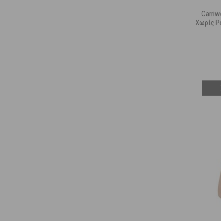
Carriw
Χωρίς Ρ