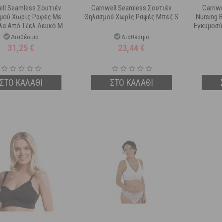
ell Seamless Σουτιέν
Carriwell Seamless Σουτιέν
Carriw
μού Χωρίς Ραφές Με
Θηλασμού Χωρίς Ραφές Μπεζ S
Nursing 
α Από Τζελ Λευκό M
Εγκυμοσύ
Διαθέσιμο
Διαθέσιμο
31,25
€
23,44
€
ΣΤΟ ΚΑΛΑΘΙ
ΣΤΟ ΚΑΛΑΘΙ