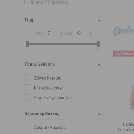
1
-
40
από
44
προϊόντα
Τιμή
Από
€ εώς
€
7€
40€
Τύπος Ένδυσης
Ζώνες Κοιλίας
Κάτω Εσώρουχα
Σουτιέν Εγκυμοσύνης
Αξεσουάρ Βόλτας
Carriw
Λουριά - Κολλάρα
Σουτιέν