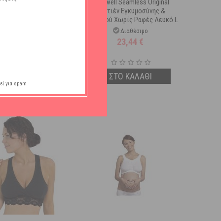
ell Σουτιέν Θηλασμού
Carriwell Seamless Original
ίς Ραφές Μαύρο S
Σουτιέν Εγκυμοσύνης &
Θηλασμού Χωρίς Ραφές Λευκό L
Διαθέσιμο
Διαθέσιμο
21,84
€
23,44
€
ΣΤΟ ΚΑΛΑΘΙ
ΣΤΟ ΚΑΛΑΘΙ
εί για spam