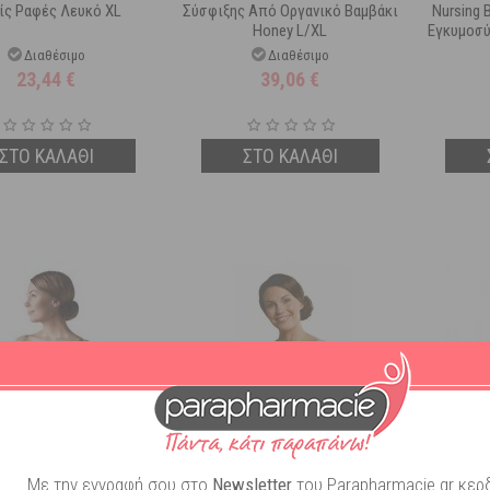
ίς Ραφές Λευκό XL
Σύσφιξης Από Οργανικό Βαμβάκι
Nursing 
Honey L/XL
Εγκυμοσύ
Διαθέσιμο
Διαθέσιμο
23,44
€
39,06
€
ΣΤΟ ΚΑΛΑΘΙ
ΣΤΟ ΚΑΛΑΘΙ
Με την εγγραφή σου στο
Newsletter
του Parapharmacie.gr κερδ