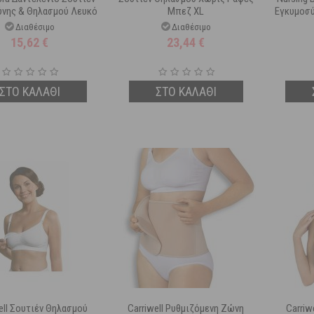
ύνης & Θηλασμού Λευκό
Μπεζ XL
Εγκυμοσύ
XL
Διαθέσιμο
Διαθέσιμο
15,62
€
23,44
€
ΣΤΟ ΚΑΛΑΘΙ
ΣΤΟ ΚΑΛΑΘΙ
ell Σουτιέν Θηλασμού
Carriwell Ρυθμιζόμενη Ζώνη
Carriw