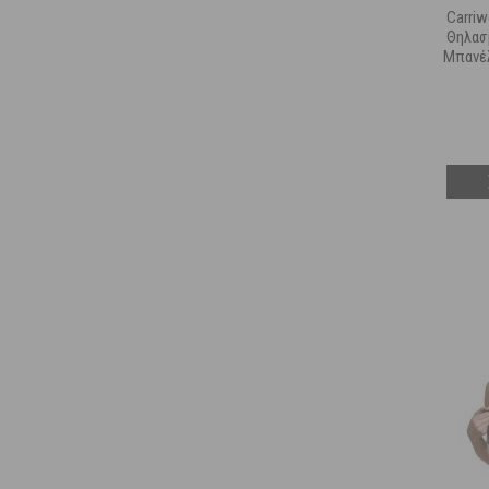
Carriw
Θηλασ
Μπανέλ