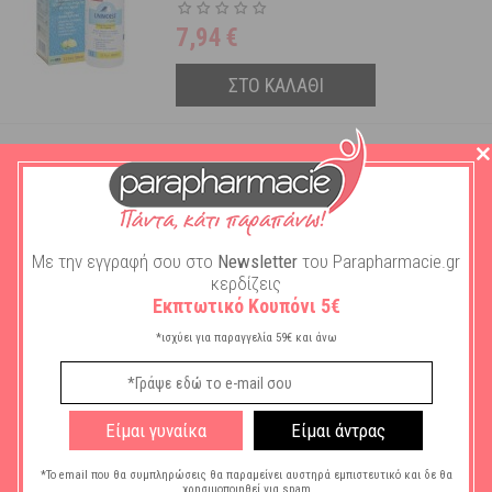
7,94
€
ΣΤΟ ΚΑΛΑΘΙ
Unimoist Στοματική Ενυδατική
Γέλη 30 gr
Διαθέσιμο
7,00
€
Με την εγγραφή σου στο
Newsletter
του Parapharmacie.gr
κερδίζεις
Εκπτωτικό Κουπόνι 5€
ΣΤΟ ΚΑΛΑΘΙ
*ισχύει για παραγγελία 59€ και άνω
ΒΟΉΘΕΙΑ
ΠΛΗΡΟΦΟΡΊΕΣ
Είμαι γυναίκα
Είμαι άντρας
Ο ΛΟΓΑΡΙΑΣΜΌΣ ΜΟΥ
*Το email που θα συμπληρώσεις θα παραμείνει αυστηρά εμπιστευτικό και δε θα
χρησιμοποιηθεί για spam