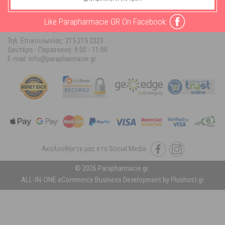
ΠΛΗΡΟΦΟΡΙΕΣ ΚΑΤ/ΜΑΤΟΣ
Like Parapharmacie GR On Facebook:
Parapharmacie.gr
Τηλ. Επικοινωνίας: 215 215 2223
Δευτέρα - Παρασκευή:
9:00 - 11:00
E-mail: info@parapharmacie.gr
Ακολουθήστε μας στα Social Media
© 2026 Parapharmacie.gr.
ALL-IN-ONE eCommerce Business Development by Plushost.gr