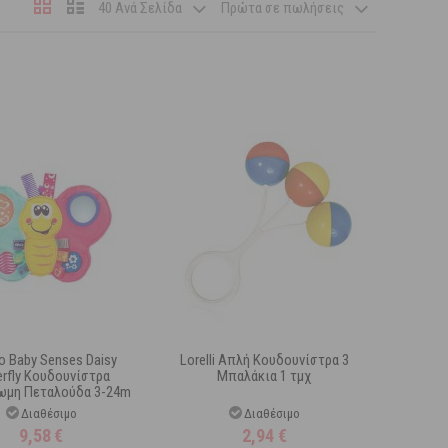
40 Ανά Σελίδα
Πρώτα σε πωλήσεις
o Baby Senses Daisy
Lorelli Απλή Κουδουνίστρα 3
erfly Κουδουνίστρα
Μπαλάκια 1 τμχ
ωμη Πεταλούδα 3-24m
Διαθέσιμο
Διαθέσιμο
9,58
€
2,94
€