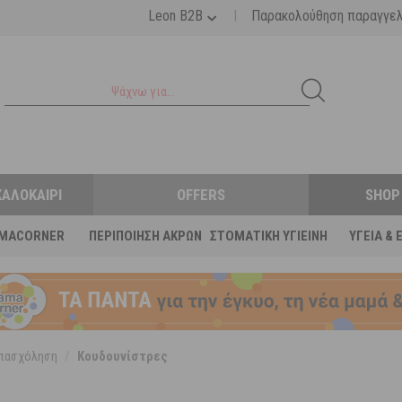
|
Leon B2B
Παρακολούθηση παραγγε
ΚΑΛΟΚΑΊΡΙ
OFFERS
SHOP
MACORNER
ΠΕΡΙΠΟΊΗΣΗ ΆΚΡΩΝ
ΣΤΟΜΑΤΙΚΉ ΥΓΙΕΙΝΉ
ΥΓΕΊΑ & 
Απασχόληση
/
Κουδουνίστρες