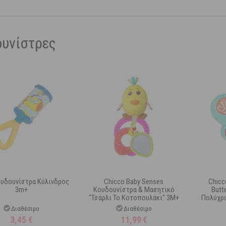
υνίστρες
Κουδουνίστρα Κύλινδρος
Chicco Baby Senses
Chicc
3m+
Κουδουνίστρα & Μασητικό
Butt
"Τσάρλι Το Κοτοπουλάκι" 3Μ+
Πολύχρ
Διαθέσιμο
Διαθέσιμο
3,45
€
11,99
€