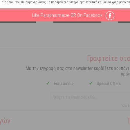
*Το email που θα συμπληρώσεις θα παραμείνει αυστηρά εμπιστευτικό και δε θα χρησιμοποιηθ
Like Parapharmacie GR On Facebook:
ΣΤΟ ΚΑΛΑΘΙ
ΣΤΟ ΚΑΛΑΘΙ
Γραφτείτε στο
Με την εγγραφή σας στο newsletter κερδίζετε κουπόνι
πρώτ
✓
✓
Εκπτώσεις
Special Offers
*ισχύε
γών