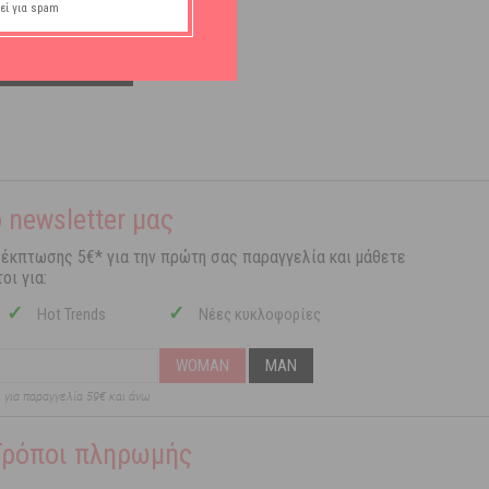
εί για spam
ΣΤΟ ΚΑΛΑΘΙ
 newsletter μας
 έκπτωσης 5€* για την πρώτη σας παραγγελία και μάθετε
οι για:
✓
✓
Hot Trends
Νέες κυκλοφορίες
WOMAN
MAN
ι για παραγγελία 59€ και άνω
Τρόποι πληρωμής