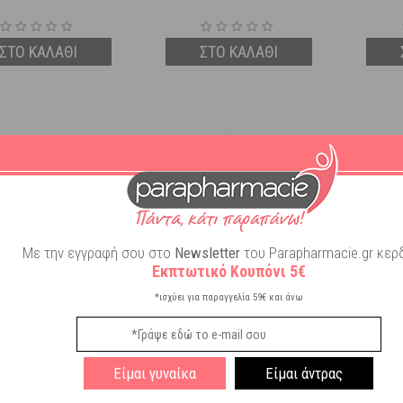
ΣΤΟ ΚΑΛΑΘΙ
ΣΤΟ ΚΑΛΑΘΙ
Με την εγγραφή σου στο
Newsletter
του Parapharmacie.gr κερδ
Εκπτωτικό Κουπόνι 5€
*ισχύει για παραγγελία 59€ και άνω
icco 4ever Friends
Sophie La Girafe Βελούδινη
Lorell
υνίστρα & Μασητικό
Κουδουνίστρα με Μασητικό
Μαλακή
μηλοπάρδαλη 3Μ+
Κρίκο Οδοντοφυΐας 2 σε 1 3m+
Είμαι γυναίκα
Είμαι άντρας
Διαθέσιμο
Διαθέσιμο
17,99
€
9,17
€