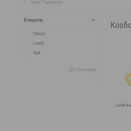
1
-
7
από
7
προϊόντα
Εταιρεία
Κουδο
Chicco
Lorelli
Vulli
Επαναφορά
Lorelli 