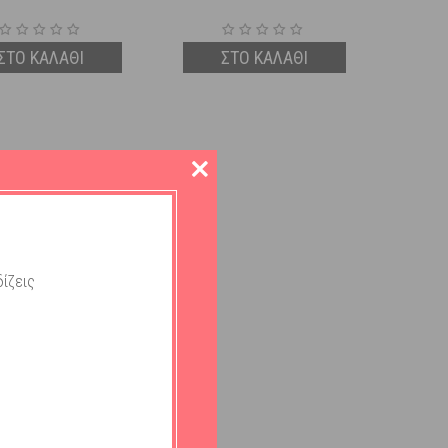
ΣΤΟ ΚΑΛΑΘΙ
ΣΤΟ ΚΑΛΑΘΙ
ίζεις
i Donut Bear Λούτρινη
 Κουδουνίστρα 1 τμχ
Διαθέσιμο
6,23
€