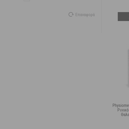
Επαναφορά
Physiomer
Ρινικ
Θαλα