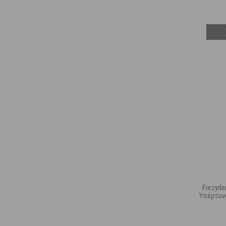
Frezyde
Yπέρτον