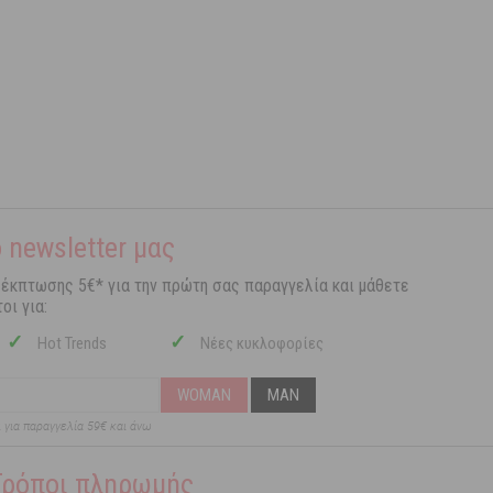
 newsletter μας
 έκπτωσης 5€* για την πρώτη σας παραγγελία και μάθετε
οι για:
✓
✓
Hot Trends
Νέες κυκλοφορίες
WOMAN
MAN
ι για παραγγελία 59€ και άνω
Τρόποι πληρωμής