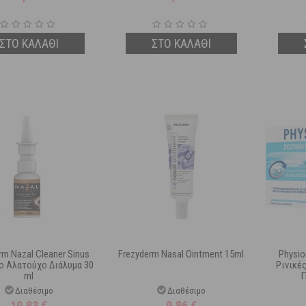
ΣΤΟ ΚΑΛΑΘΙ
ΣΤΟ ΚΑΛΑΘΙ
rm Nazal Cleaner Sinus
Frezyderm Nasal Ointment 15ml
Physio
ο Αλατούχο Διάλυμα 30
Ρινικέ
ml
Π
Διαθέσιμο
Διαθέσιμο
10,83
€
9,86
€