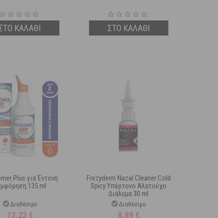
ΣΤΟ ΚΑΛΑΘΙ
ΣΤΟ ΚΑΛΑΘΙ
omer Plus για Έντονη
Frezyderm Nazal Cleaner Cold
μφόρηση 135 ml
Spicy Yπέρτονο Αλατούχο
Διάλυμα 30 ml
Διαθέσιμο
Διαθέσιμο
12,22
€
8,89
€