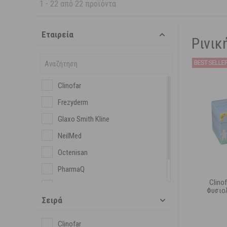
1
-
22
από
22
προϊόντα
Εταιρεία
Ρινικ
Clinofar
Frezyderm
Glaxo Smith Kline
NeilMed
Octenisan
PharmaQ
Clino
Physiomer
Φυσιο
Σειρά
Vicks
Clinofar