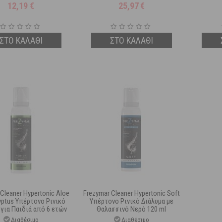
12,19
€
25,97
€
ΣΤΟ ΚΑΛΑΘΙ
ΣΤΟ ΚΑΛΑΘΙ
Cleaner Hypertonic Aloe
Frezymar Cleaner Hypertonic Soft
yptus Υπέρτονο Ρινικό
Υπέρτονο Ρινικό Διάλυμα με
 για Παιδιά από 6 ετών
Θαλασσινό Νερό 120 ml
120 ml
Διαθέσιμο
Διαθέσιμο