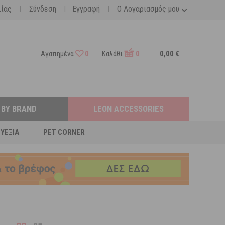
|
|
|
λίας
Σύνδεση
Εγγραφή
Ο Λογαριασμός μου
Αγαπημένα
0
Καλάθι
0
0,00 €
 BY BRAND
LEON ACCESSORIES
ΕΥΕΞΊΑ
PET CORNER