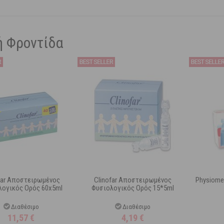
ή Φροντίδα
far Αποστειρωμένος
Clinofar Αποστειρωμένος
Physiome
λογικός Ορός 60x5ml
Φυσιολογικός Ορός 15*5ml
Διαθέσιμο
Διαθέσιμο
11,57
€
4,19
€