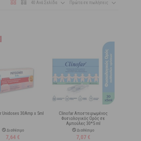
40 Ανά Σελίδα
Πρώτα σε πωλήσεις
r Unidoses 30Amp x 5ml
Clinofar Αποστειρωμένος
Φυσιολογικός Ορός σε
Αμπούλες 30*5 ml
Διαθέσιμο
Διαθέσιμο
7,64
€
7,07
€