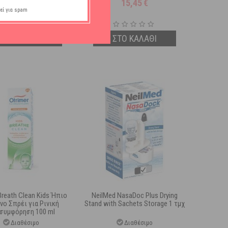
9,92
€
15,45
€
εί για spam
ΣΤΟ ΚΑΛΑΘΙ
ΣΤΟ ΚΑΛΑΘΙ
Breath Clean Kids Ήπιο
NeilMed NasaDoc Plus Drying
νο Σπρέι για Ρινική
Stand with Sachets Storage 1 τμχ
συμφόρηση 100 ml
Διαθέσιμο
Διαθέσιμο