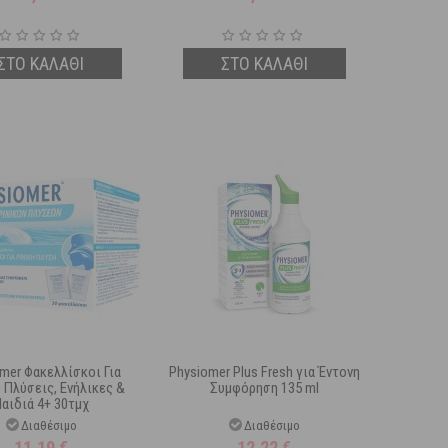
ΣΤΟ ΚΑΛΑΘΙ
ΣΤΟ ΚΑΛΑΘΙ
mer Φακελλίσκοι Για
Physiomer Plus Fresh για Έντονη
ς Πλύσεις, Ενήλικες &
Συμφόρηση 135 ml
αιδιά 4+ 30τμχ
Διαθέσιμο
Διαθέσιμο
11,19
€
12,22
€