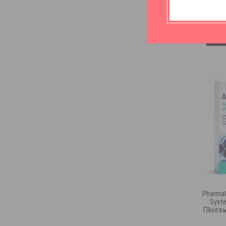
Pharma
Syst
Πλύσεω