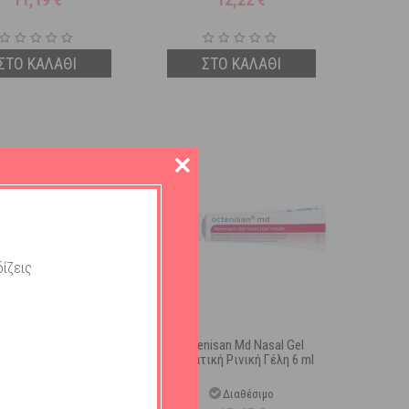
ΣΤΟ ΚΑΛΑΘΙ
ΣΤΟ ΚΑΛΑΘΙ
ίζεις
rm Nazal Cleaner Moist
Octenisan Md Nasal Gel
ο Αλατούχο Διάλυμα 30
Ενυδατική Ρινική Γέλη 6 ml
ml
Διαθέσιμο
Διαθέσιμο