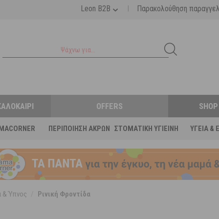
|
Leon B2B
Παρακολούθηση παραγγε
ΚΑΛΟΚΑΊΡΙ
OFFERS
SHOP
MACORNER
ΠΕΡΙΠΟΊΗΣΗ ΆΚΡΩΝ
ΣΤΟΜΑΤΙΚΉ ΥΓΙΕΙΝΉ
ΥΓΕΊΑ & 
ά & Ύπνος
/
Ρινική Φροντίδα