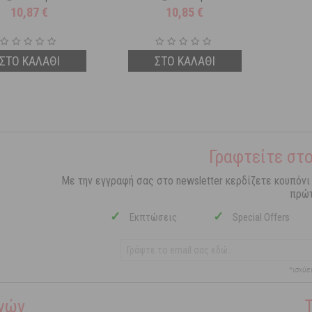
10,87
€
10,85
€
ΣΤΟ ΚΑΛΑΘΙ
ΣΤΟ ΚΑΛΑΘΙ
Γραφτείτε στο
Με την εγγραφή σας στο newsletter κερδίζετε κουπόνι
πρώτ
✓
✓
Εκπτώσεις
Special Offers
*ισχύε
γών