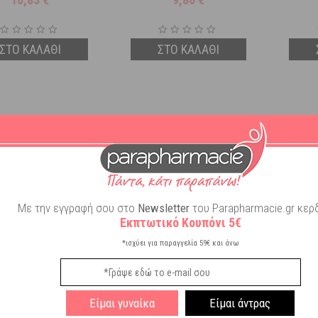
ΣΤΟ ΚΑΛΑΘΙ
ΣΤΟ ΚΑΛΑΘΙ
Με την εγγραφή σου στο
Newsletter
του Parapharmacie.gr κερδ
Εκπτωτικό Κουπόνι 5€
*ισχύει για παραγγελία 59€ και άνω
Q Athomer Φακελάκια
Vicks Personal CoolMist
Frezyde
ύ για Διάλυμα Ρινικών
Ultrasonic Humidifier Ατομικός
Yπέρτον
εων 2,3gr x 50 τμχ
Υγραντήρας Υπερήχων 1 τμχ
Είμαι γυναίκα
Είμαι άντρας
Διαθέσιμο
Διαθέσιμο