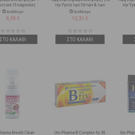
ιοτικά 10 κάψουλες
την Υγεία των Οστών & των
την Υγ
Δοντιών 60 δισκία
Δο
Διαθέσιμο
Διαθέσιμο
9,95
€
13,31
€
ΣΤΟ ΚΑΛΑΘΙ
ΣΤΟ ΚΑΛΑΘΙ
Pharma Breath Clean
Uni-Pharma B Complex fix 30
Uni-Phar