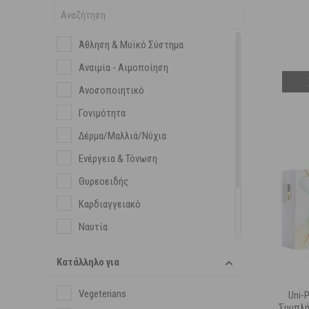
Άθληση & Μυϊκό Σύστημα
Αναιμία - Αιμοποίηση
Ανοσοποιητικό
Γονιμότητα
Δέρμα/Μαλλιά/Νύχια
Ενέργεια & Τόνωση
Θυρεοειδής
Καρδιαγγειακό
Ναυτία
Νευρικό Σύστημα
Κατάλληλο για
Οστά/ Αρθρώσεις/ Δόντια
Vegeterians
Ουροποιητικό
Uni-
Συμπλή