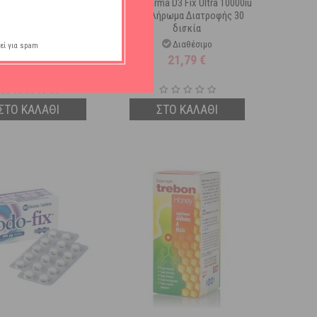
a Cran-Fix Cranberry για
Uni-Pharma D3 Fix Ultra 10000iu
 Αντιμετώπιση της
Συμπλήρωμα Διατροφής 30
λοίμωξης 60 caps
δισκία
Διαθέσιμο
Διαθέσιμο
εί για spam
20,66
€
21,79
€
ΣΤΟ ΚΑΛΑΘΙ
ΣΤΟ ΚΑΛΑΘΙ