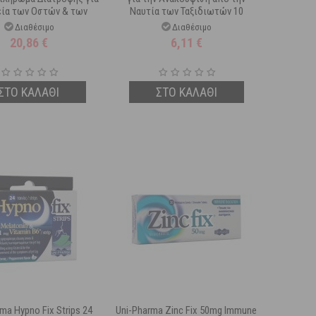
εία των Οστών & των
Ναυτία των Ταξιδιωτών 10
ντιών 60 δισκία
δισκία
Διαθέσιμο
Διαθέσιμο
20,86
€
6,11
€
ΣΤΟ ΚΑΛΑΘΙ
ΣΤΟ ΚΑΛΑΘΙ
ma Hypno Fix Strips 24
Uni-Pharma Zinc Fix 50mg Immune