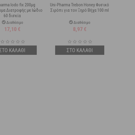
harma Iodo fix 200μg
Uni-Pharma Trebon Honey Φυσικό
μα Διατροφής με Ιώδιο
Σιρόπι για τον Ξηρό Βήχα 100 ml
60 δισκία
Διαθέσιμο
Διαθέσιμο
17,10
€
8,97
€
ΣΤΟ ΚΑΛΑΘΙ
ΣΤΟ ΚΑΛΑΘΙ