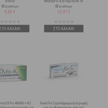
δισκία
Μαγνήσιο & Βιταμίνη B6 30
φακελίσκοι
Διαθέσιμο
Διαθέσιμο
9,82
€
12,37
€
ΣΤΟ ΚΑΛΑΘΙ
ΣΤΟ ΚΑΛΑΘΙ
rma D3 Fix 4000IU + K2
Travel Fix Συμπλήρωμα Διατροφής
πλήρωμα Διατροφής για
για την Ανακούφιση από την