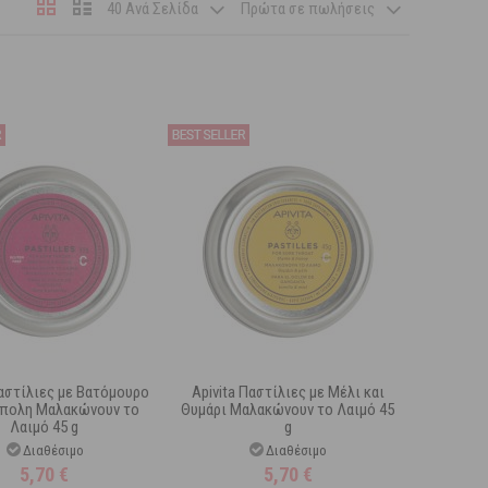
40 Ανά Σελίδα
Πρώτα σε πωλήσεις
Παστίλιες με Βατόμουρο
Apivita Παστίλιες με Μέλι και
όπολη Μαλακώνουν το
Θυμάρι Μαλακώνουν το Λαιμό 45
Λαιμό 45 g
g
Διαθέσιμο
Διαθέσιμο
5,70
€
5,70
€