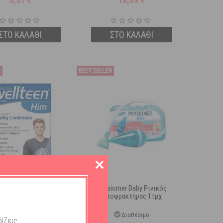
ΣΤΟ ΚΑΛΑΘΙ
ΣΤΟ ΚΑΛΑΘΙ
iotics Wellteen Him
Physiomer Baby Ρινικός
μίνη Για Αγόρια 13-19
Αποφρακτήρας 1τμχ
ών 30 Ταμπλέτες
Διαθέσιμο
Διαθέσιμο
ίζεις