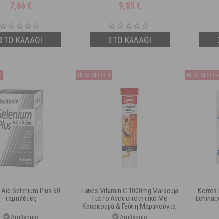
7,66
€
9,85
€
ΣΤΟ ΚΑΛΑΘΙ
ΣΤΟ ΚΑΛΑΘΙ
 Aid Selenium Plus 60
Lanes Vitamin C 1000mg Maracuja
Korres
ταμπλέτες
Για Το Ανοσοποιητικό Με
Echinac
Κουρκουμά & Γεύση Μαρακούγια,
Μάνγκο, Ροδάκινο 20
Διαθέσιμο
Διαθέσιμο