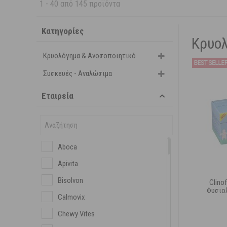
1
-
40
από
145
προϊόντα
Κατηγορίες
Κρυο
Κρυολόγημα & Ανοσοποιητικό
Συσκευές - Αναλώσιμα
Εταιρεία
Aboca
Apivita
Bisolvon
Clino
Φυσιο
Calmovix
Chewy Vites