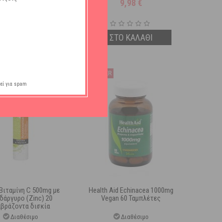
24,16
€
9,98
€
ΣΤΟ ΚΑΛΑΘΙ
ΣΤΟ ΚΑΛΑΘΙ
εί για spam
Βιταμίνη C 500mg με
Health Aid Echinacea 1000mg
δάργυρο (Zinc) 20
Vegan 60 Ταμπλέτες
αβράζοντα δισκία
Διαθέσιμο
Διαθέσιμο