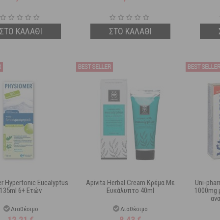
ΣΤΟ ΚΑΛΑΘΙ
ΣΤΟ ΚΑΛΑΘΙ
r Hypertonic Eucalyptus
Apivita Herbal Cream Κρέμα Με
Uni-phar
135ml 6+ Ετών
Ευκάλυπτο 40ml
1000mg 
αν
Διαθέσιμο
Διαθέσιμο
12,21
€
8,43
€