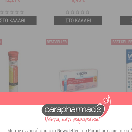
ΣΤΟ ΚΑΛΑΘΙ
ΣΤΟ ΚΑΛΑΘΙ
 Vitamin C 1000mg +
Physiomer Unidoses 30Amp x 5ml
Vitab
 20 αναβράζοντα δισκία
Πολυβιτα
Λεμόνι
Ετ
Διαθέσιμο
Διαθέσιμο
Με την εγγραφή σου στο
Newsletter
του Parapharmacie.gr κερδ