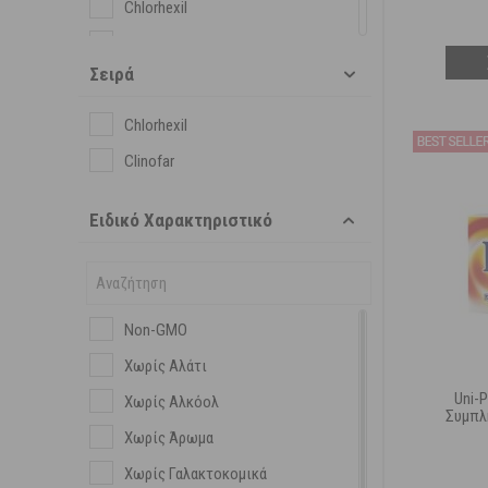
Chlorhexil
Clinofar
Σειρά
D3-Fix Drops
Erbozeta
Chlorhexil
Frezyderm
Clinofar
Garden
Ειδικό Χαρακτηριστικό
Glaxo Smith Kline
Health Aid
Korres
Non-GMO
Lamberts
Χωρίς Αλάτι
Lanes
Uni-P
Χωρίς Αλκόολ
Matsuda
Συμπλ
Χωρίς Άρωμα
Medel
Χωρίς Γαλακτοκομικά
More Sept