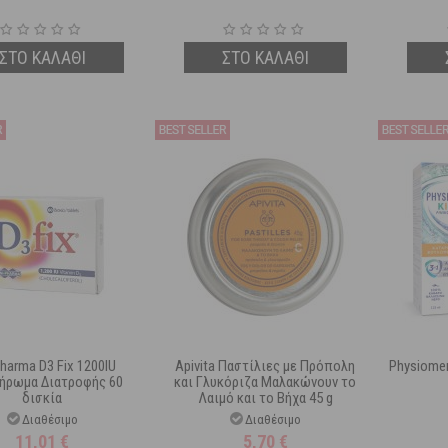
ΣΤΟ ΚΑΛΑΘΙ
ΣΤΟ ΚΑΛΑΘΙ
harma D3 Fix 1200IU
Apivita Παστίλιες με Πρόπολη
Physiomer 
ήρωμα Διατροφής 60
και Γλυκόριζα Μαλακώνουν το
δισκία
Λαιμό και το Βήχα 45 g
Διαθέσιμο
Διαθέσιμο
11,01
€
5,70
€