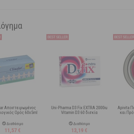
λόγημα
far Αποστειρωμένος
Uni-Pharma D3 Fix EXTRA 2000iu
Apivita 
λογικός Ορός 60x5ml
Vitamin D3 60 δισκία
και Πρ
Διαθέσιμο
Διαθέσιμο
11,57
€
13,19
€