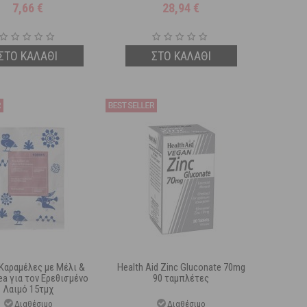
7,66
€
28,94
€
ΣΤΟ ΚΑΛΑΘΙ
ΣΤΟ ΚΑΛΑΘΙ
 Καραμέλες με Μέλι &
Health Aid Zinc Gluconate 70mg
ea για τον Ερεθισμένο
90 ταμπλέτες
Λαιμό 15τμχ
Διαθέσιμο
Διαθέσιμο