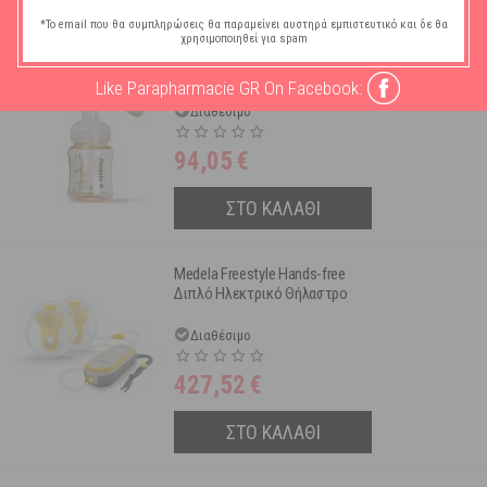
*Το email που θα συμπληρώσεις θα παραμείνει αυστηρά εμπιστευτικό και δε θα
χρησιμοποιηθεί για spam
Medela Easy Single
Επαναφορτιζόμενο Ηλεκτρικό
Like Parapharmacie GR On Facebook:
Μονό Θήλαστρο
Διαθέσιμο
94,05
€
ΣΤΟ ΚΑΛΑΘΙ
Medela Freestyle Hands-free
Διπλό Ηλεκτρικό Θήλαστρο
Διαθέσιμο
427,52
€
ΣΤΟ ΚΑΛΑΘΙ