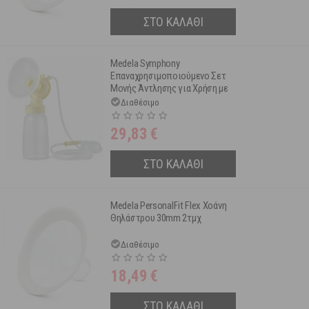
ΣΤΟ ΚΑΛΑΘΙ
Medela Symphony
Επαναχρησιμοποιούμενο Σετ
Μονής Άντλησης για Χρήση με
το Θήλαστρο Symphony με
Διαθέσιμο
Χοάνη Μ (24mm)
29,83
€
ΣΤΟ ΚΑΛΑΘΙ
Medela PersonalFit Flex Χοάνη
Θηλάστρου 30mm 2τμχ
Διαθέσιμο
18,49
€
ΣΤΟ ΚΑΛΑΘΙ