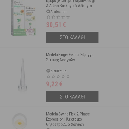
Κρέμα (Βάλσαμο) Θηλών, 40 gr
& Δώρο Βιολογικό Λάδι για
Μασάζ Στήθους 50 ml
Διαθέσιμο
30,51
€
ΣΤΟ ΚΑΛΑΘΙ
Medela Finger Feeder Σύριγγα
Σίτισης Νεογνών
Διαθέσιμο
9,22
€
ΣΤΟ ΚΑΛΑΘΙ
Medela Swing Flex 2-Phase
Expression Ηλεκτρικό
Θήλαστρο Δύο Φάσεων