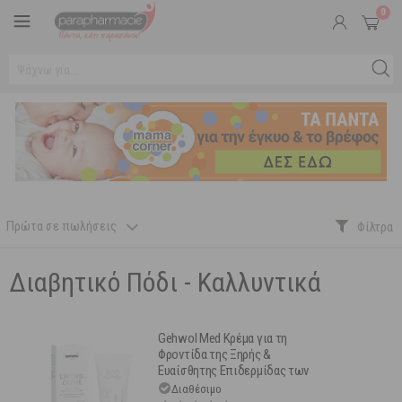
0
Πρώτα σε πωλήσεις
Διαβητικό Πόδι - Καλλυντικά
Gehwol Med Κρέμα για τη
Φροντίδα της Ξηρής &
Ευαίσθητης Επιδερμίδας των
Ποδιών 125 ml
Διαθέσιμο