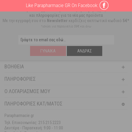
Εγγραφείτε στο Newsletter μας
Like Parapharmacie GR On Facebook:
για να λαμβάνετε πρώτοι τις προσφορές μας
και πληροφορίες για τα νέα μας προϊόντα
Με την εγγραφή σου στο
Newsletter
κερδίζεις εκπτωτικό κωδικό
5€*
*ισχύει για παραγγελία 59€ και άνω
ΓΥΝΑΊΚΑ
ΆΝΔΡΑΣ
ΒΟΉΘΕΙΑ
ΠΛΗΡΟΦΟΡΊΕΣ
Ο ΛΟΓΑΡΙΑΣΜΌΣ ΜΟΥ
ΠΛΗΡΟΦΟΡΙΕΣ ΚΑΤ/ΜΑΤΟΣ
Parapharmacie.gr
Τηλ. Επικοινωνίας: 215 215 2223
Δευτέρα - Παρασκευή:
9:00 - 11:00