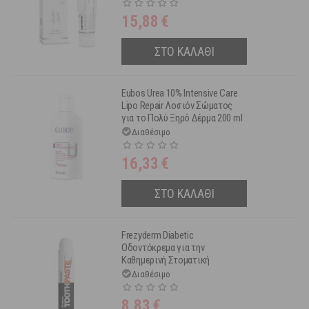
15,88
€
ΣΤΟ ΚΑΛΑΘΙ
Eubos Urea 10% Intensive Care
Lipo Repair Λοσιόν Σώματος
για το Πολύ Ξηρό Δέρμα 200 ml
Διαθέσιμο
16,33
€
ΣΤΟ ΚΑΛΑΘΙ
Frezyderm Diabetic
Οδοντόκρεμα για την
Καθημερινή Στοματική
Φροντίδα των Διαβητικών 75
Διαθέσιμο
ml
8,83
€