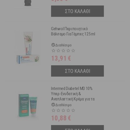
ΣΤΟ ΚΑΛΑΘΙ
Gehwol Περιποιητικό
Βάλσαμο Για Γάμπες 125 ml
Διαθέσιμο
13,91
€
ΣΤΟ ΚΑΛΑΘΙ
Intermed Diabetel MD 10%
Υπερ-Ενυδατική &
Αναπλαστική Κρέμα για τα
Πόδια 75 ml
Διαθέσιμο
10,88
€