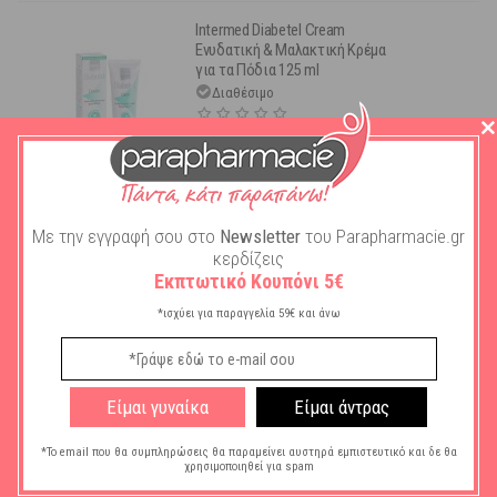
Intermed Diabetel Cream
Ενυδατική & Μαλακτική Κρέμα
για τα Πόδια 125 ml
Διαθέσιμο
16,48
€
ΣΤΟ ΚΑΛΑΘΙ
Με την εγγραφή σου στο
Newsletter
του Parapharmacie.gr
κερδίζεις
Gehwol Fusskraft Leg Vitality
Αναζωογονητική Κρέμα
Εκπτωτικό Κουπόνι 5€
Ποδιών 125 ml
*ισχύει για παραγγελία 59€ και άνω
Διαθέσιμο
13,86
€
Είμαι γυναίκα
Είμαι άντρας
ΣΤΟ ΚΑΛΑΘΙ
*Το email που θα συμπληρώσεις θα παραμείνει αυστηρά εμπιστευτικό και δε θα
χρησιμοποιηθεί για spam