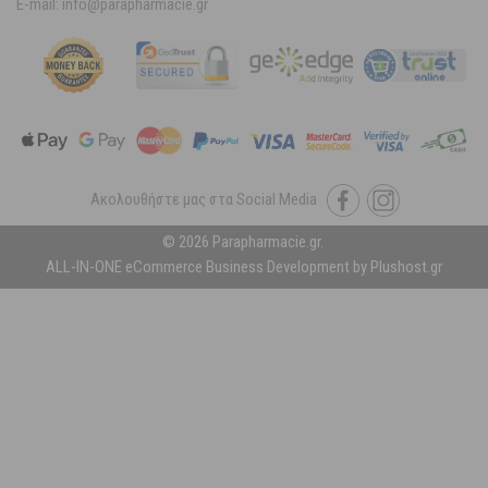
E-mail: info@parapharmacie.gr
Ακολουθήστε μας στα Social Media
© 2026 Parapharmacie.gr.
ALL-IN-ONE eCommerce Business Development by Plushost.gr