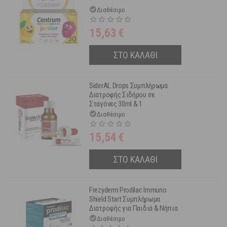
Διαθέσιμο
15,63
€
ΣΤΟ ΚΑΛΑΘΙ
SiderAL Drops Συμπλήρωμα
Διατροφής Σιδήρου σε
Σταγόνες 30ml & 1
Φακελίσκος 1.9 gr
Διαθέσιμο
15,54
€
ΣΤΟ ΚΑΛΑΘΙ
Frezyderm Prodilac Immuno
Shield Start Συμπλήρωμα
Διατροφής για Παιδιά & Νήπια
30 φακελάκια
Διαθέσιμο