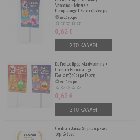
Vitamins + Minerals
Βιταμινούχο Γλειφιτζούρι με
Γεύση Φράουλα 1 τμχ
Διαθέσιμο
0,63
€
ΣΤΟ ΚΑΛΑΘΙ
Dr. Frei Lollipop Multivitamins +
Calcium Βιταμινούχο
Γλειφιτζούρι με Γεύση
Πορτοκάλι 1 τμχ
Διαθέσιμο
0,63
€
ΣΤΟ ΚΑΛΑΘΙ
Centrum Junior 30 μασώμενες
ταμπλέτες