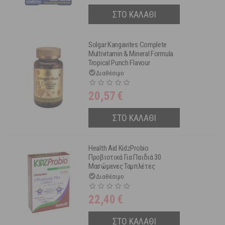
ΣΤΟ ΚΑΛΑΘΙ
Solgar Kangavites Complete
Multivitamin & Mineral Formula
Tropical Punch Flavour
Συμπληρώματα Για Παιδιά 60
Διαθέσιμο
Chewable Tabs
20,57
€
ΣΤΟ ΚΑΛΑΘΙ
Health Aid KidzProbio
Προβιοτικά Για Παιδιά 30
Μασώμενες Ταμπλέτες
Διαθέσιμο
22,40
€
ΣΤΟ ΚΑΛΑΘΙ