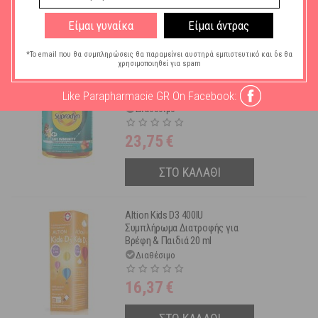
Είμαι γυναίκα
ΣΤΟ ΚΑΛΑΘΙ
Είμαι άντρας
*Το email που θα συμπληρώσεις θα παραμείνει αυστηρά εμπιστευτικό και δε θα
χρησιμοποιηθεί για spam
Supradyn Kids Immunity 60
μασώμενα ζελεδάκια
Like Parapharmacie GR On Facebook:
Διαθέσιμο
23,75
€
ΣΤΟ ΚΑΛΑΘΙ
Altion Kids D3 400IU
Συμπλήρωμα Διατροφής για
Βρέφη & Παιδιά 20 ml
Διαθέσιμο
16,37
€