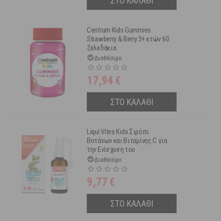
ΣΤΟ ΚΑΛΑΘΙ
Centrum Kids Gummies
Strawberry & Berry 3+ ετών 60
ζελεδάκια
Διαθέσιμο
17,94
€
ΣΤΟ ΚΑΛΑΘΙ
Liqui Vites Kids Σιρόπι
Βοτάνων και Βιταμίνης C για
την Ενίσχυση του
Ανοσοποιητικού με Γεύση
Διαθέσιμο
Κεράσι 4+ Ετών 120 ml
9,77
€
ΣΤΟ ΚΑΛΑΘΙ