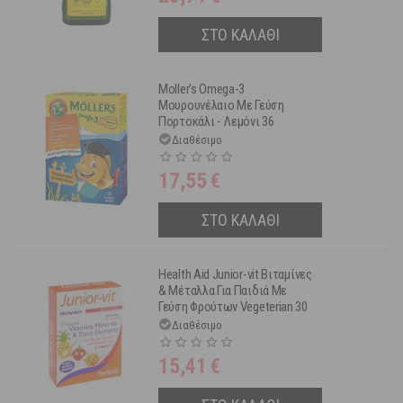
ΣΤΟ ΚΑΛΑΘΙ
Moller's Omega-3
Μουρουνέλαιο Με Γεύση
Πορτοκάλι - Λεμόνι 36
Ζελεδάκια Ψαράκια
Διαθέσιμο
17,55
€
ΣΤΟ ΚΑΛΑΘΙ
Health Aid Junior-vit Βιταμίνες
& Μέταλλα Για Παιδιά Με
Γεύση Φρούτων Vegeterian 30
Μασώμενες Ταμπλέτες
Διαθέσιμο
15,41
€