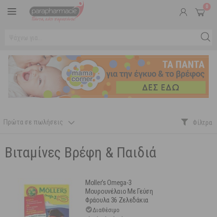
0
Πρώτα σε πωλήσεις
Βιταμίνες Βρέφη & Παιδιά
Moller's Omega-3
Μουρουνέλαιο Με Γεύση
Φράουλα 36 Ζελεδάκια
Ψαράκια
Διαθέσιμο