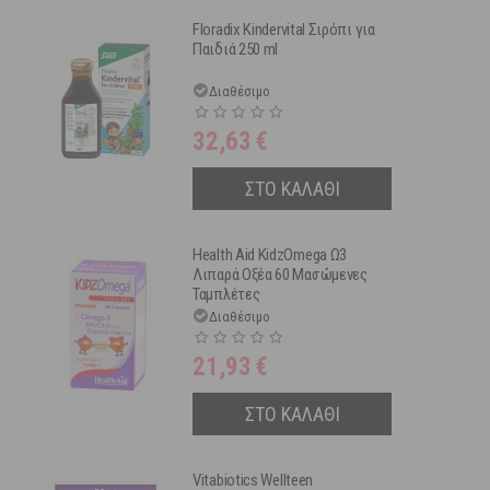
Floradix Kindervital Σιρόπι για
Παιδιά 250 ml
Διαθέσιμο
32,63
€
ΣΤΟ ΚΑΛΑΘΙ
Health Aid KidzOmega Ω3
Λιπαρά Οξέα 60 Μασώμενες
Ταμπλέτες
Διαθέσιμο
21,93
€
ΣΤΟ ΚΑΛΑΘΙ
Vitabiotics Wellteen