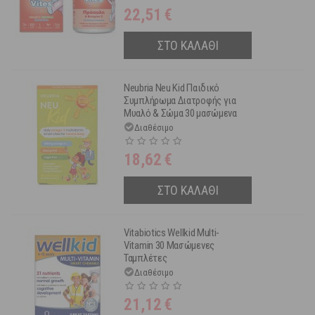
22,51
€
ΣΤΟ ΚΑΛΑΘΙ
Neubria Neu Kid Παιδικό
Συμπλήρωμα Διατροφής για
Μυαλό & Σώμα 30 μασώμενα
δισκία
Διαθέσιμο
18,62
€
ΣΤΟ ΚΑΛΑΘΙ
Vitabiotics Wellkid Multi-
Vitamin 30 Μασώμενες
Ταμπλέτες
Διαθέσιμο
21,12
€