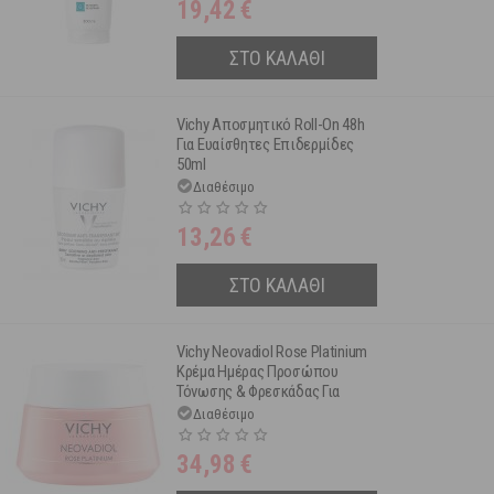
19,42
€
ΣΤΟ ΚΑΛΑΘΙ
Vichy Αποσμητικό Roll-On 48h
Για Ευαίσθητες Επιδερμίδες
50ml
Διαθέσιμο
13,26
€
ΣΤΟ ΚΑΛΑΘΙ
Vichy Neovadiol Rose Platinium
Κρέμα Ημέρας Προσώπου
Τόνωσης & Φρεσκάδας Για
Ώριμη & Θαμπή Επιδερμίδα
Διαθέσιμο
50ml
34,98
€