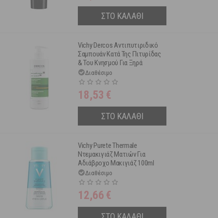
ΣΤΟ ΚΑΛΑΘΙ
Vichy Dercos Αντιπυτιριδικό
Σαμπουάν Κατά Της Πιτυρίδας
& Του Κνησμού Για Ξηρά
Μαλλιά 390ml
Διαθέσιμο
18,53
€
ΣΤΟ ΚΑΛΑΘΙ
Vichy Purete Thermale
Ντεμακιγιάζ Ματιών Για
Αδιάβροχο Μακιγιάζ 100ml
Διαθέσιμο
12,66
€
ΣΤΟ ΚΑΛΑΘΙ