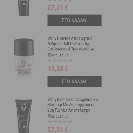
27,31
€
ΣΤΟ ΚΑΛΑΘΙ
Vichy Homme Αποσμητικό
Ανδρικό Roll-On Κατά Της
Εφίδρωσης & Των Λεκέδων
48h Για Ευαίσθητη Επιδερμίδα
Διαθέσιμο
50ml
13,28
€
ΣΤΟ ΚΑΛΑΘΙ
Vichy Dermablend Διορθωτικό
Make-up Με Λεπτόρρευστη
Υφή Για Ματ Αποτέλεσμα
Spf35 35 Sand 30ml
Διαθέσιμο
27,31
€