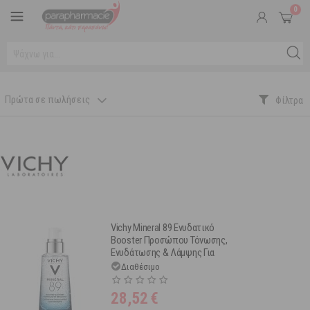
0
Πρώτα σε πωλήσεις
Vichy Mineral 89 Ενυδατικό
Booster Προσώπου Τόνωσης,
Ενυδάτωσης & Λάμψης Για
Όλες Τις Επιδερμίδες 50ml
Διαθέσιμο
28,52
€