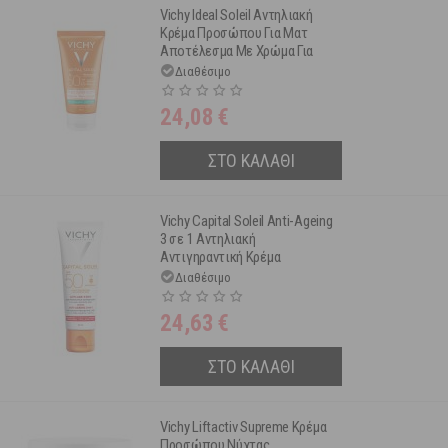
Vichy Ideal Soleil Αντηλιακή
Κρέμα Προσώπου Για Ματ
Αποτέλεσμα Με Χρώμα Για
Λιπαρό/Μικτό Δέρμα Spf50
Διαθέσιμο
50ml
24,08
€
ΣΤΟ ΚΑΛΑΘΙ
Vichy Capital Soleil Anti-Αgeing
3 σε 1 Αντηλιακή
Αντιγηραντική Κρέμα
Προσώπου Spf50+ 50 ml
Διαθέσιμο
24,63
€
ΣΤΟ ΚΑΛΑΘΙ
Vichy Liftactiv Supreme Κρέμα
Προσώπου Νύχτας