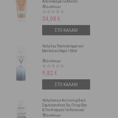
Αποτέλεσμα Για Μικτό/
Λιπαρό Δέρμα Spf 30 50 ml
Διαθέσιμο
24,08
€
ΣΤΟ ΚΑΛΑΘΙ
Vichy Eau Thermale Ιαματικό
Μεταλλικό Νερό 150ml
Διαθέσιμο
9,82
€
ΣΤΟ ΚΑΛΑΘΙ
Vichy Dercos Αντιπυτιριδικό
Σαμπουάν Κατά Της Πιτυρίδας
& Του Κνησμού Για Κανονικά/
Λιπαρά Μαλλιά 200ml
Διαθέσιμο