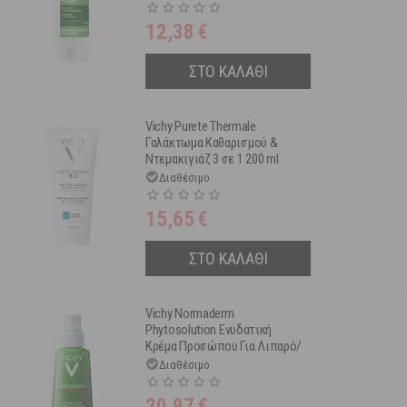
12,38
€
ΣΤΟ ΚΑΛΑΘΙ
Vichy Purete Thermale
Γαλάκτωμα Καθαρισμού &
Ντεμακιγιάζ 3 σε 1 200 ml
Διαθέσιμο
15,65
€
ΣΤΟ ΚΑΛΑΘΙ
Vichy Normaderm
Phytosolution Ενυδατική
Κρέμα Προσώπου Για Λιπαρό/
Ακνεϊκό Δέρμα 50ml
Διαθέσιμο
20,97
€