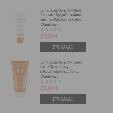
Vichy Capital Soleil Anti-Spot
Αντηλιακή Κρέμα Προσώπου
κατά των Κηλίδων με Χρώμα
Spf50+ 50 ml
Διαθέσιμο
27,29
€
ΣΤΟ ΚΑΛΑΘΙ
Vichy Capital Soleil Αντηλιακή
Κρέμα Προσώπου για
Βελούδινη Επιδερμίδα για
Κανονικό-Ξηρό Δέρμα Spf50+
Διαθέσιμο
50 ml
23,43
€
ΣΤΟ ΚΑΛΑΘΙ