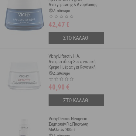
Αντιγήρανσης & Ανόρθωσης
50ml
Διαθέσιμο
42,47
€
ΣΤΟ ΚΑΛΑΘΙ
Vichy Liftactiv H.A.
Αντιρυτιδική-Συσφιγκτική
Κρέμα Ημέρας για Κανονική
έως Μεικτή Επιδερμίδα 50 ml
Διαθέσιμο
40,90
€
ΣΤΟ ΚΑΛΑΘΙ
Vichy Dercos Neogenic
Σαμπουάν Για Πύκνωση
Μαλλιών 200ml
Διαθέσιμο