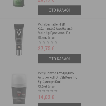
ΣΤΟ ΚΑΛΑΘΙ
Vichy Dermablend 3D
Καλυπτικό & Διορθωτικό
Make-Up Προσώπου Για
Λιπαρό & Με Τάση Ακμής
Διαθέσιμο
Δέρμα Spf25 25 Nude 30ml
27,75
€
ΣΤΟ ΚΑΛΑΘΙ
Vichy Homme Αποσμητικό
Αντρικό Roll-On 72h Κατά Της
Εφίδρωσης 50ml
Διαθέσιμο
14,02
€