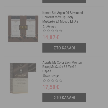
Korres Set Argan Oil Advanced
Colorant Μόνιμη Βαφή
Μαλλιών 2.1 Μαύρο Μπλέ
2τμχ -50% Στη 2η Βαφή
Διαθέσιμο
14,07
€
ΣΤΟ ΚΑΛΑΘΙ
Apivita My Color Elixir Μόνιμη
Βαφή Μαλλιών 7.8 Ξανθό
Περλέ
Διαθέσιμο
17,50
€
ΣΤΟ ΚΑΛΑΘΙ