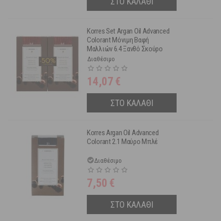
ΣΤΟ ΚΑΛΑΘΙ
Korres Set Argan Oil Advanced
Colorant Μόνιμη Βαφή
Μαλλιών 6.4 Ξανθό Σκούρο
Χάλκινο 2τμχ -50% Στη 2η
Διαθέσιμο
Βαφή
14,07
€
ΣΤΟ ΚΑΛΑΘΙ
Korres Argan Oil Advanced
Colorant 2.1 Μαύρο Μπλέ
Διαθέσιμο
7,50
€
ΣΤΟ ΚΑΛΑΘΙ