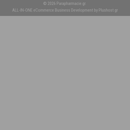
© 2026 Parapharmacie.gr.
ALL-IN-ONE eCommerce Business Development by Plushost.gr