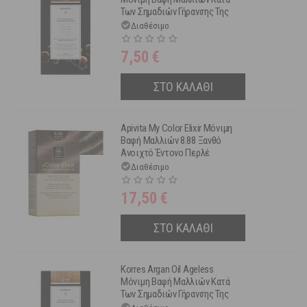
Των Σημαδιών Γήρανσης Της
Τρίχας 7.73 Χρυσή Μόκα
Διαθέσιμο
7,50
€
ΣΤΟ ΚΑΛΑΘΙ
Apivita My Color Elixir Μόνιμη
Βαφή Μαλλιών 8.88 Ξανθό
Ανοιχτό Έντονο Περλέ
Διαθέσιμο
17,50
€
ΣΤΟ ΚΑΛΑΘΙ
Korres Argan Oil Ageless
Μόνιμη Βαφή Μαλλιών Κατά
Των Σημαδιών Γήρανσης Της
Τρίχας 8.73 Χρυσή Καραμέλα