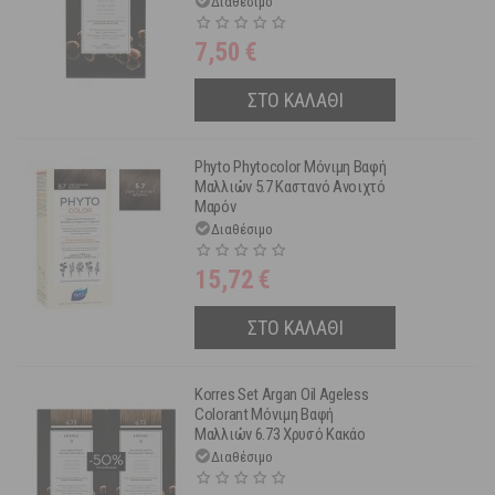
Διαθέσιμο
7,50
€
ΣΤΟ ΚΑΛΑΘΙ
Phyto Phytocolor Μόνιμη Βαφή
Μαλλιών 5.7 Καστανό Ανοιχτό
Μαρόν
Διαθέσιμο
15,72
€
ΣΤΟ ΚΑΛΑΘΙ
Korres Set Argan Oil Ageless
Colorant Μόνιμη Βαφή
Μαλλιών 6.73 Χρυσό Κακάο
2τμχ -50% Στη 2η Βαφή
Διαθέσιμο