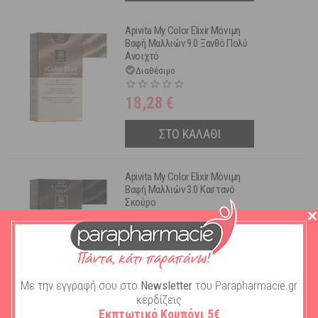
Apivita My Color Elixir Μόνιμη
Βαφή Μαλλιών 9.0 Ξανθό Πολύ
Ανοιχτό
Διαθέσιμο
18,28
€
ΣΤΟ ΚΑΛΑΘΙ
Apivita My Color Elixir Μόνιμη
Βαφή Μαλλιών 3.0 Καστανό
Σκούρο
Διαθέσιμο
18,28
€
ΣΤΟ ΚΑΛΑΘΙ
Με την εγγραφή σου στο
Newsletter
του Parapharmacie.gr
κερδίζεις
Εκπτωτικό Κουπόνι 5€