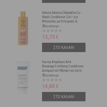
Natura Siberica Oblepikha Co-
Wash Conditioner 2 in 1 για
Μπούκλες με Ιπποφαές &
Πρωτεΐνη Σίτου 400 ml
Διαθέσιμο
13,75
€
ΣΤΟ ΚΑΛΑΘΙ
Ducray Anaphase Anti-
Breakage Fortifying Conditioner
Δυναμωτικό Μαλακτικό κατά
του Σπασίματος 200 ml
Διαθέσιμο
14,80
€
ΣΤΟ ΚΑΛΑΘΙ