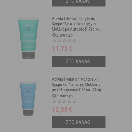
ΣΤΟ ΚΑΛΑΘΙ
Apivita Oily Roots Dry Ends
Κρέμα Εξισσορόπησης για
Μαλλιά με Λιπαρές Ρίζες και
Ξηρές Άκρες με Τσουκνίδα και
Διαθέσιμο
Πρόπολη 150 ml
11,72
€
ΣΤΟ ΚΑΛΑΘΙ
Apivita Hydration Μαλακτική
Κρέμα Ενυδάτωσης Μαλλιών
με Υαλουρονικό Οξύ και Αλόη
150 ml
Διαθέσιμο
12,50
€
ΣΤΟ ΚΑΛΑΘΙ