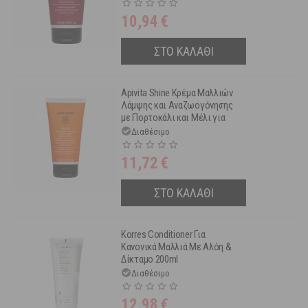
10,94
€
ΣΤΟ ΚΑΛΑΘΙ
Apivita Shine Κρέμα Μαλλιών
Λάμψης και Αναζωογόνησης
με Πορτοκάλι και Μέλι για
Όλους τους Τύπους Μαλλιών
Διαθέσιμο
150 ml
11,72
€
ΣΤΟ ΚΑΛΑΘΙ
Korres Conditioner Για
Κανονικά Μαλλιά Με Αλόη &
Δίκταμο 200ml
Διαθέσιμο
12,98
€