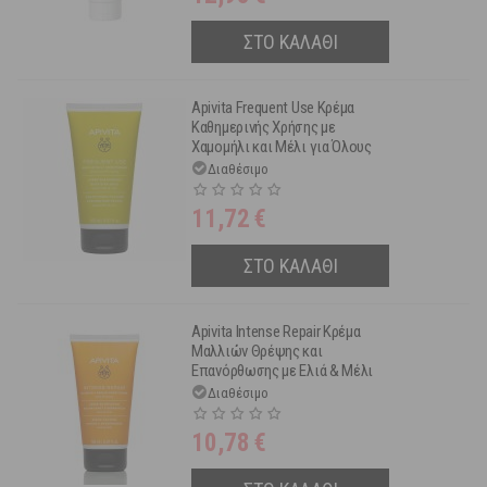
ΣΤΟ ΚΑΛΑΘΙ
Apivita Frequent Use Κρέμα
Καθημερινής Χρήσης με
Χαμομήλι και Μέλι για Όλους
τους Τύπους Μαλλιών 150 ml
Διαθέσιμο
11,72
€
ΣΤΟ ΚΑΛΑΘΙ
Apivita Intense Repair Κρέμα
Μαλλιών Θρέψης και
Επανόρθωσης με Ελιά & Μέλι
150 ml
Διαθέσιμο
10,78
€