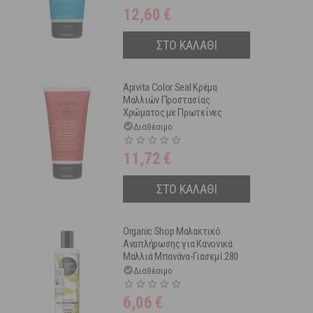
12,60
€
ΣΤΟ ΚΑΛΑΘΙ
Apivita Color Seal Κρέμα
Μαλλιών Προστασίας
Χρώματος με Πρωτεΐνες
Κινόα και Μέλι 150 ml
Διαθέσιμο
11,72
€
ΣΤΟ ΚΑΛΑΘΙ
Organic Shop Μαλακτικό
Αναπλήρωσης για Κανονικά
Μαλλιά Μπανάνα-Γιασεμί 280
ml
Διαθέσιμο
6,06
€