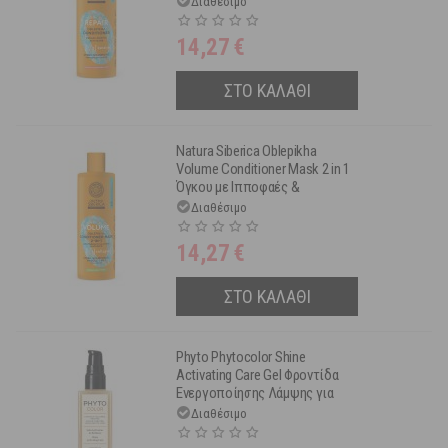
Διαθέσιμο
Μαλλιά 400 ml
14,27
€
ΣΤΟ ΚΑΛΑΘΙ
Natura Siberica Oblepikha
Volume Conditioner Mask 2 in 1
Όγκου με Ιπποφαές &
Κολλαγόνο για 'Ολους τους
Διαθέσιμο
Τύπους 400 ml
14,27
€
ΣΤΟ ΚΑΛΑΘΙ
Phyto Phytocolor Shine
Activating Care Gel Φροντίδα
Ενεργοποίησης Λάμψης για
Βαμμένα Μαλλιά 150ml
Διαθέσιμο