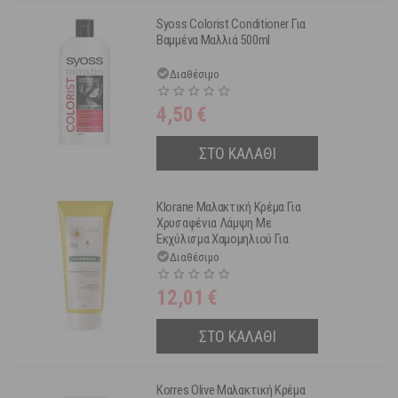
Syoss Colorist Conditioner Για
Βαμμένα Μαλλιά 500ml
Διαθέσιμο
4,50
€
ΣΤΟ ΚΑΛΑΘΙ
Klorane Μαλακτική Κρέμα Για
Χρυσαφένια Λάμψη Με
Εκχύλισμα Χαμομηλιού Για
Ξανθά Μαλλιά 200ml
Διαθέσιμο
12,01
€
ΣΤΟ ΚΑΛΑΘΙ
Korres Olive Μαλακτική Κρέμα