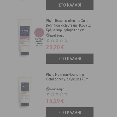
ΣΤΟ ΚΑΛΑΘΙ
Phyto Boucles Intenses Curls
Definition Rich Cream Πλούσια
Κρέμα Φορμαρίσματος για
Μπούκλες 250 ml
Διαθέσιμο
25,20
€
ΣΤΟ ΚΑΛΑΘΙ
Phyto Nutrition Nourishing
Conditioner για Θρέψη 175 ml
Διαθέσιμο
15,29
€
ΣΤΟ ΚΑΛΑΘΙ