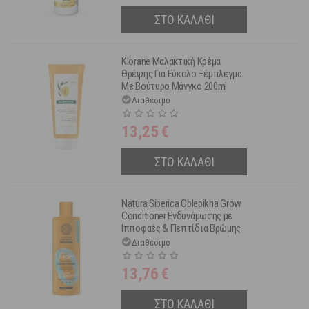
ΣΤΟ ΚΑΛΑΘΙ
Klorane Μαλακτική Κρέμα
Θρέψης Για Εύκολο Ξέμπλεγμα
Με Βούτυρο Μάνγκο 200ml
Διαθέσιμο
13,25
€
ΣΤΟ ΚΑΛΑΘΙ
Natura Siberica Oblepikha Grow
Conditioner Ενδυνάμωσης με
Ιπποφαές & Πεπτίδια Βρώμης
για ​Αδύναμα Μαλλιά 400 ml
Διαθέσιμο
13,76
€
ΣΤΟ ΚΑΛΑΘΙ