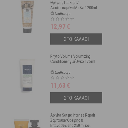
Θρέψης Για Ξηρά/
Αφυδατωμένα Μαλλιά 200ml
Διαθέσιμο
12,97
€
ΣΤΟ ΚΑΛΑΘΙ
Phyto Volume Volumizing
Conditioner για Όγκο 175 ml
Διαθέσιμο
11,63
€
ΣΤΟ ΚΑΛΑΘΙ
Apivita Set με Intense Repair
Σαμπουάν Θρέψης &
Επανόρθωσης 250 ml και