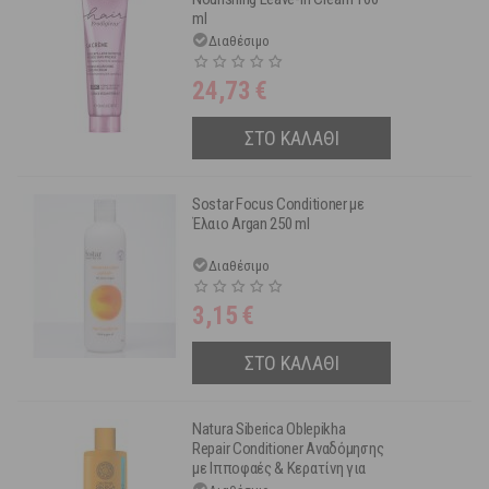
ml
Διαθέσιμο
24,73
€
ΣΤΟ ΚΑΛΑΘΙ
Sostar Focus Conditioner με
Έλαιο Argan 250 ml
Διαθέσιμο
3,15
€
ΣΤΟ ΚΑΛΑΘΙ
Natura Siberica Oblepikha
Repair Conditioner Αναδόμησης
με Ιπποφαές & Κερατίνη για
Ξηρά και Ταλαιπωρημένα