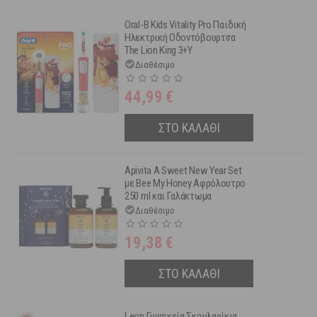
Oral-B Kids Vitality Pro Παιδική
Ηλεκτρική Οδοντόβουρτσα
The Lion King 3+Y
Διαθέσιμο
44,99
€
ΣΤΟ ΚΑΛΑΘΙ
Apivita A Sweet New Year Set
με Bee My Honey Αφρόλουτρο
250 ml και Γαλάκτωμα
Σώματος 200 ml
Διαθέσιμο
19,38
€
ΣΤΟ ΚΑΛΑΘΙ
Leon Γυναικεία Σκουλαρίκια