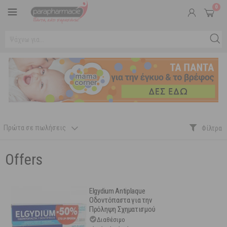
0
Πρώτα σε πωλήσεις
Offers
Elgydium Antiplaque
Οδοντόπαστα για την
Πρόληψη Σχηματισμού
Βακτηριακής Πλάκας & Πέτρας
Διαθέσιμο