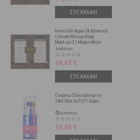
ΣΤΟ ΚΑΛΑΘΙ
Korres Set Argan Oil Advanced
Colorant Μόνιμη Βαφή
Μαλλιών 2.1 Μαύρο Μπλέ
2τμχ -50% Στη 2η Βαφή
Διαθέσιμο
14,07
€
ΣΤΟ ΚΑΛΑΘΙ
Curaprox Οδοντόβουρτσα
5460 Ultra Soft 2+1 Δώρο
Διαθέσιμο
13,06
€