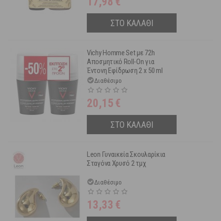
17,98
€
ΣΤΟ ΚΑΛΑΘΙ
Vichy Homme Set με 72h
Αποσμητικό Roll-On για
Έντονη Εφίδρωση 2 x 50 ml
-50% στο 2ο Προϊόν
Διαθέσιμο
20,15
€
ΣΤΟ ΚΑΛΑΘΙ
Leon Γυναικεία Σκουλαρίκια
Σταγόνα Χρυσό 2 τμχ
Διαθέσιμο
13,33
€