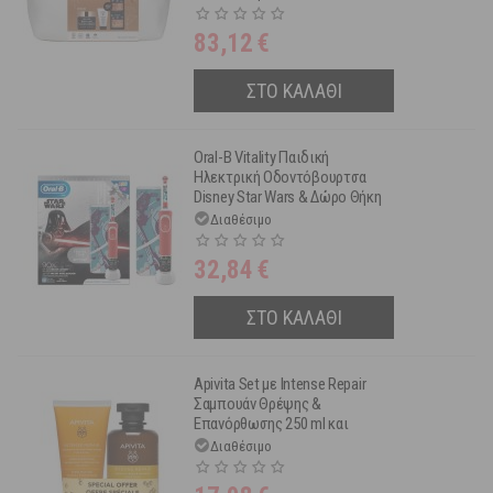
50 ml + Μάσκα Προσώπου
Σύσφιγξης & Αναζωογόνησης
83,12
€
2x8 ml
ΣΤΟ ΚΑΛΑΘΙ
Oral-B Vitality Παιδική
Ηλεκτρική Οδοντόβουρτσα
Disney Star Wars & Δώρο Θήκη
Ταξιδίου Special Edition
Διαθέσιμο
32,84
€
ΣΤΟ ΚΑΛΑΘΙ
Apivita Set με Intense Repair
Σαμπουάν Θρέψης &
Επανόρθωσης 250 ml και
Κρέμα Μαλλιών 150 ml
Διαθέσιμο