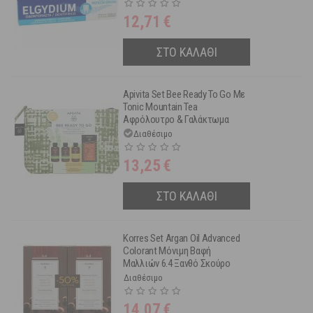
2x100 ml -50% στο 2ο Προϊόν
12,71
€
ΣΤΟ ΚΑΛΑΘΙ
Apivita Set Bee Ready To Go Με
Tonic Mountain Tea
Αφρόλουτρο & Γαλάκτωμα
Σώματος 75ml, Απαλό
Διαθέσιμο
Σαμπουάν Καθημερινής Χρήσης
75ml & Express Beauty Μάσκα
13,25
€
Μαλλιών Για Αναζωογόνηση &
Λάμψη Με Πορτοκάλι 20ml
ΣΤΟ ΚΑΛΑΘΙ
Korres Set Argan Oil Advanced
Colorant Μόνιμη Βαφή
Μαλλιών 6.4 Ξανθό Σκούρο
Χάλκινο 2τμχ -50% Στη 2η
Διαθέσιμο
Βαφή
14,07
€