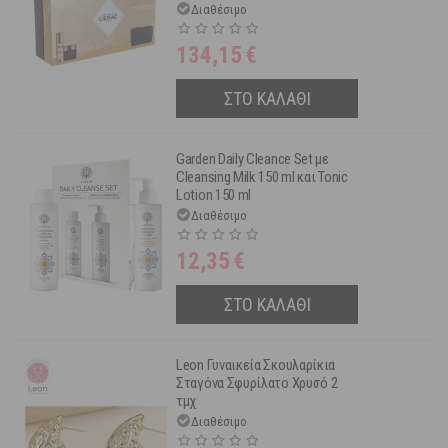
Κρέμα Προσώπου Ελαφριάς
Διαθέσιμο
Υφής Με Ανυπέρβλητη
Αντιγηραντική
134,15
€
Αποτελεσματικότητα 50ml &
Δώρο Δερμάτινο Πορτοφόλι
ΣΤΟ ΚΑΛΑΘΙ
Garden Daily Cleance Set με
Cleansing Milk 150 ml και Tonic
Lotion 150 ml
Διαθέσιμο
12,35
€
ΣΤΟ ΚΑΛΑΘΙ
Leon Γυναικεία Σκουλαρίκια
Σταγόνα Σφυρίλατο Χρυσό 2
τμχ
Διαθέσιμο