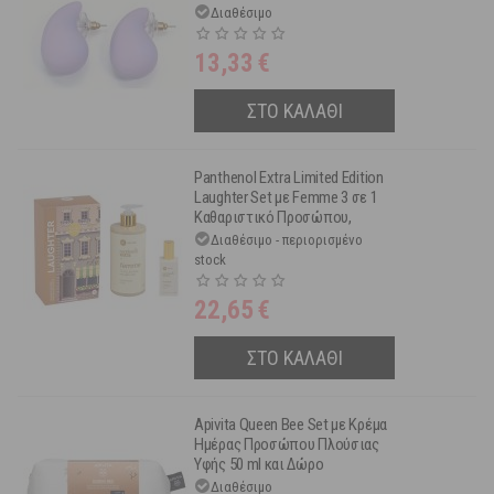
Διαθέσιμο
13,33
€
ΣΤΟ ΚΑΛΑΘΙ
Panthenol Extra Limited Edition
Laughter Set με Femme 3 σε 1
Καθαριστικό Προσώπου,
Σώματος, Μαλλιών 500 ml &
Διαθέσιμο - περιορισμένο
Femme Eau De Toilette 50 ml
stock
22,65
€
ΣΤΟ ΚΑΛΑΘΙ
Apivita Queen Bee Set με Kρέμα
Ημέρας Προσώπου Πλούσιας
Υφής 50 ml και Δώρο
Γαλάκτωμα Καθαρισμού 3 Σε 1
Διαθέσιμο