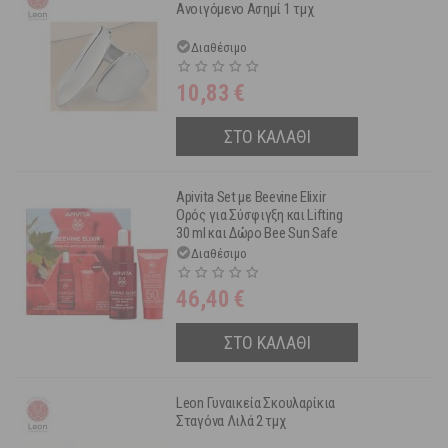
Ανοιγόμενο Ασημί 1 τμχ
Διαθέσιμο
10,83
€
ΣΤΟ ΚΑΛΑΘΙ
Apivita Set με Beevine Elixir
Ορός για Σύσφιγξη και Lifting
30 ml και Δώρο Bee Sun Safe
Αντηλιακή Κρέμα Προσώπου
Διαθέσιμο
15 ml
46,40
€
ΣΤΟ ΚΑΛΑΘΙ
Leon Γυναικεία Σκουλαρίκια
Σταγόνα Λιλά 2 τμχ