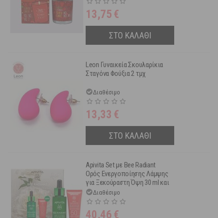
13,75
€
ΣΤΟ ΚΑΛΑΘΙ
Leon Γυναικεία Σκουλαρίκια
Σταγόνα Φούξια 2 τμχ
Διαθέσιμο
13,33
€
ΣΤΟ ΚΑΛΑΘΙ
Apivita Set με Bee Radiant
Ορός Ενεργοποίησης Λάμψης
για Ξεκούραστη Όψη 30 ml και
Δώρο Bee Sun Safe Αντηλιακή
Διαθέσιμο
Κρέμα Προσώπου 15 ml
40,46
€