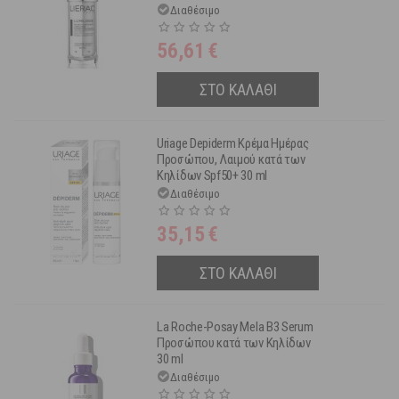
Προσώπου 30ml
Διαθέσιμο
56,61
€
ΣΤΟ ΚΑΛΑΘΙ
Uriage Depiderm Κρέμα Ημέρας
Προσώπου, Λαιμού κατά των
Κηλίδων Spf50+ 30 ml
Διαθέσιμο
35,15
€
ΣΤΟ ΚΑΛΑΘΙ
La Roche-Posay Mela B3 Serum
Προσώπου κατά των Κηλίδων
30 ml
Διαθέσιμο