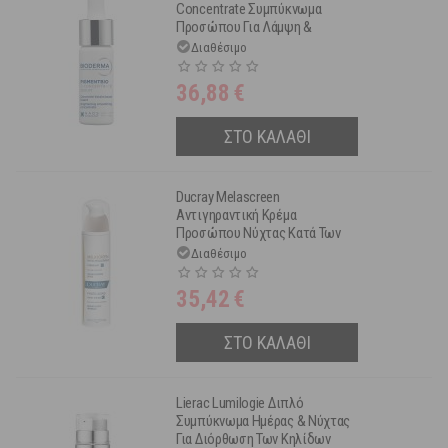
Concentrate Συμπύκνωμα
Προσώπου Για Λάμψη &
Μείωση Των Καφέ Κηλίδων
Διαθέσιμο
Με Βιταμίνη C 15ml
36,88
€
ΣΤΟ ΚΑΛΑΘΙ
Ducray Melascreen
Αντιγηραντική Κρέμα
Προσώπου Νύχτας Κατά Των
Σημαδιών Φωτογήρανσης
Διαθέσιμο
50ml
35,42
€
ΣΤΟ ΚΑΛΑΘΙ
Lierac Lumilogie Διπλό
Συμπύκνωμα Ημέρας & Νύχτας
Για Διόρθωση Των Κηλίδων