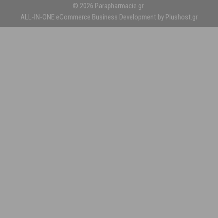
© 2026 Parapharmacie.gr.
ALL-IN-ONE eCommerce Business Development by Plushost.gr