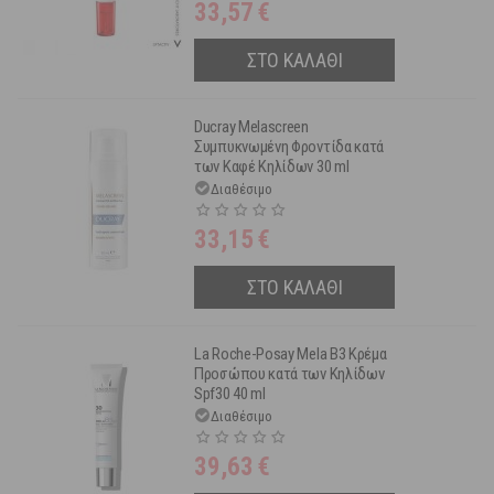
33,57
€
ΣΤΟ ΚΑΛΑΘΙ
Ducray Melascreen
Συμπυκνωμένη Φροντίδα κατά
των Καφέ Κηλίδων 30 ml
Διαθέσιμο
33,15
€
ΣΤΟ ΚΑΛΑΘΙ
La Roche-Posay Mela B3 Κρέμα
Προσώπου κατά των Κηλίδων
Spf30 40 ml
Διαθέσιμο
39,63
€