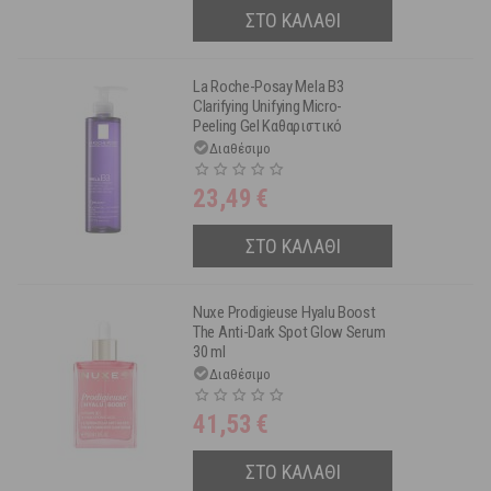
ΣΤΟ ΚΑΛΑΘΙ
La Roche-Posay Mela B3
Clarifying Unifying Micro-
Peeling Gel Καθαριστικό
Προσώπου Κατά των Κηλίδων
Διαθέσιμο
200 ml
23,49
€
ΣΤΟ ΚΑΛΑΘΙ
Nuxe Prodigieuse Hyalu Boost
The Anti-Dark Spot Glow Serum
30 ml
Διαθέσιμο
41,53
€
ΣΤΟ ΚΑΛΑΘΙ