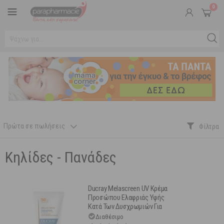
0
Πρώτα σε πωλήσεις
Κηλίδες - Πανάδες
Ducray Melascreen UV Κρέμα
Προσώπου Ελαφριάς Υφής
Κατά Των Δυσχρωμιών Για
Κανονικό/Μικτό Δέρμα Spf50+
Διαθέσιμο