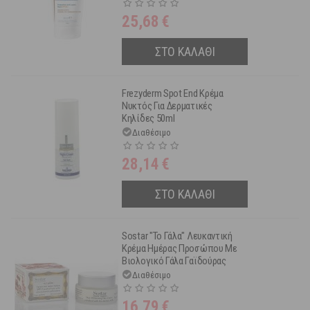
40ml
25,68
€
ΣΤΟ ΚΑΛΑΘΙ
Frezyderm Spot End Κρέμα
Νυκτός Για Δερματικές
Κηλίδες 50ml
Διαθέσιμο
28,14
€
ΣΤΟ ΚΑΛΑΘΙ
Sostar "Το Γάλα" Λευκαντική
Κρέμα Ημέρας Προσώπου Με
Βιολογικό Γάλα Γαϊδούρας
Spf15 50ml
Διαθέσιμο
16,79
€