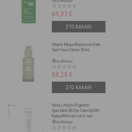
Διαθέσιμο
64,87
€
ΣΤΟ ΚΑΛΑΘΙ
Origins Mega-Mushroom Dark
Spot Face Serum 50 ml
Διαθέσιμο
88,20
€
ΣΤΟ ΚΑΛΑΘΙ
Vichy Liftactiv Pigment
Specialist B3 Eye Care Spf50+
Κρέμα Ματιών κατά των
Κηλίδων 15 ml
Διαθέσιμο