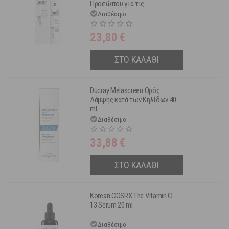
Προσώπου για τις
Δυσχρωμίες & τις Πανάδες
Διαθέσιμο
Spf15 50ml
23,80
€
ΣΤΟ ΚΑΛΑΘΙ
Ducray Melascreen Ορός
Λάμψης κατά των Κηλίδων 40
ml
Διαθέσιμο
33,88
€
ΣΤΟ ΚΑΛΑΘΙ
Korean COSRX The Vitamin C
13 Serum 20 ml
Διαθέσιμο