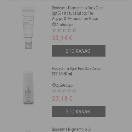
Bioderma Pigmentbio Daily Care
Spf50+ Κρέμα Ημέρας Για
Λάμψη & Μείωση Των Καφέ
Κηλίδων 40ml
Διαθέσιμο
33,14
€
ΣΤΟ ΚΑΛΑΘΙ
Frezyderm Spot End Day Cream
SPF15 50 ml
Διαθέσιμο
27,19
€
ΣΤΟ ΚΑΛΑΘΙ
Bioderma Pigmentbio C-