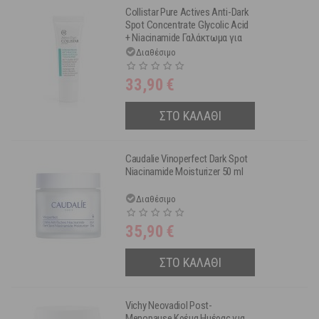
Collistar Pure Actives Anti-Dark
Spot Concentrate Glycolic Acid
+ Niacinamide Γαλάκτωμα για
την Αντιμετώπιση των
Διαθέσιμο
Μαύρων Στιγμάτων 25ml
33,90
€
ΣΤΟ ΚΑΛΑΘΙ
Caudalie Vinoperfect Dark Spot
Niacinamide Moisturizer 50 ml
Διαθέσιμο
35,90
€
ΣΤΟ ΚΑΛΑΘΙ
Vichy Neovadiol Post-
Menopause Κρέμα Ημέρας για