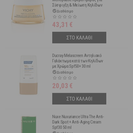
Σύσφιγξη & Μείωση Κηλίδων
Spf50 50 ml
Διαθέσιμο
43,31
€
ΣΤΟ ΚΑΛΑΘΙ
Ducray Melascreen Αντηλιακό
Γαλάκτωμα κατά των Κηλίδων
με Χρώμα Spf50+ 30 ml
Διαθέσιμο
20,03
€
ΣΤΟ ΚΑΛΑΘΙ
Nuxe Nuxuriance Ultra The Anti-
Dark Spot + Anti-Aging Cream
Spf30 50 ml