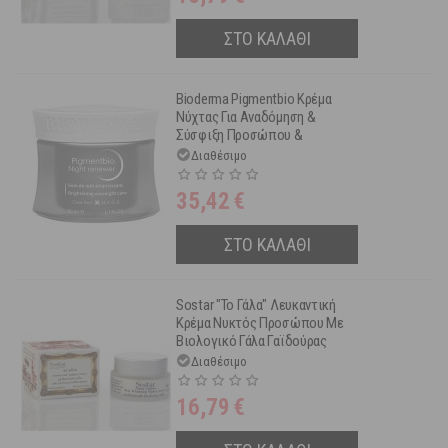
ΣΤΟ ΚΑΛΑΘΙ
Bioderma Pigmentbio Κρέμα
Νύχτας Για Αναδόμηση &
Σύσφιξη Προσώπου &
Μείωση Των Καφέ Κηλίδων
Διαθέσιμο
50ml
35,42
€
ΣΤΟ ΚΑΛΑΘΙ
Sostar "Το Γάλα" Λευκαντική
Κρέμα Νυκτός Προσώπου Με
Βιολογικό Γάλα Γαϊδούρας
50ml
Διαθέσιμο
16,79
€