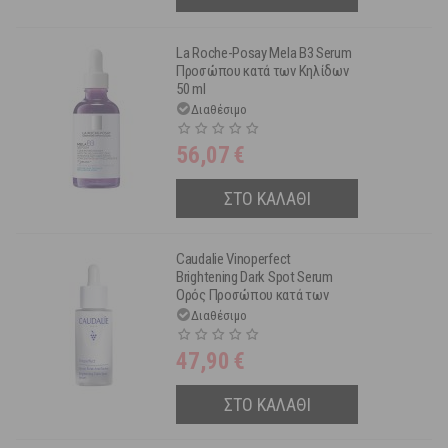
La Roche-Posay Mela B3 Serum
Προσώπου κατά των Κηλίδων
50 ml
Διαθέσιμο
56,07
€
ΣΤΟ ΚΑΛΑΘΙ
Caudalie Vinoperfect
Brightening Dark Spot Serum
Ορός Προσώπου κατά των
Κηλίδων 30 ml
Διαθέσιμο
47,90
€
ΣΤΟ ΚΑΛΑΘΙ