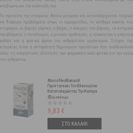
επιβίωση και την ανάπτυξή του.
Τα προϊόντα της εταιρείας Aboca μπορούν και ανταπεξέρχονται πλήρως
σε διάφορα προβλήματα όπως οι αιμορροίδες, το αίσθημα καύσης του
στομάχου, οι βαριές γάμπες, ο βήχας, ο έλεγχος του βάρους, τα εντερικά
προβλήματα, ο πονόλαιμος, ο ρινικός ερεθισμός, η τόνωση και η ενέργεια
καθώς και η φυσική άμυνα του ανθρώπινου οργανισμού. Στόχος της
εταιρείας είναι η ασταμάτητη δημιουργία προϊόντων που αναδεικνύουν
όλες τις ευεργετικές ιδιότητες των φαρμακευτικών φυτών για την υγεία
του ανθρώπου.
Aboca NeoBianacid
Προστατεύει Τον Βλεννογόνο
Καταπολεμώντας Την Καούρα
15 Δισκία
Διαθέσιμο
9,83
€
ΣΤΟ ΚΑΛΑΘΙ