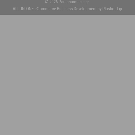
© 2026 Parapharmacie.gr.
ALL-IN-ONE eCommerce Business Development by Plushost.gr