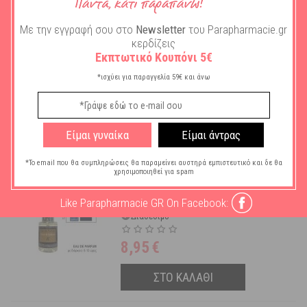
Με την εγγραφή σου στο
Newsletter
του Parapharmacie.gr
Korres Ionian Blue Eau De
κερδίζεις
Toilette Ανδρικό Άρωμα 50 ml
Εκπτωτικό Κουπόνι 5€
Διαθέσιμο
*ισχύει για παραγγελία 59€ και άνω
35,91
€
Είμαι γυναίκα
Είμαι άντρας
ΣΤΟ ΚΑΛΑΘΙ
*Το email που θα συμπληρώσεις θα παραμείνει αυστηρά εμπιστευτικό και δε θα
χρησιμοποιηθεί για spam
Eau De Parfum Premium For
Him Smells Like Dolce Gabbana
Like Parapharmacie GR On Facebook:
K
Διαθέσιμο
8,95
€
ΣΤΟ ΚΑΛΑΘΙ