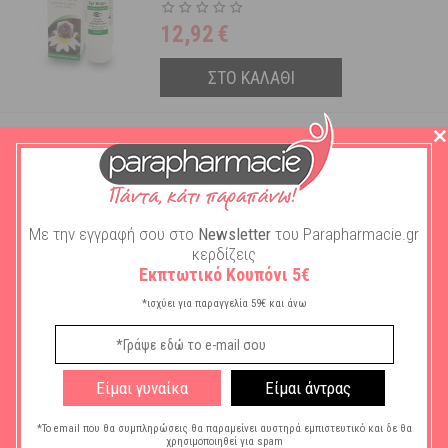
12,92
€
ΣΤΟ ΚΑΛΑΘΙ
A. Vogel Uva-Ursi Βάμμα
Βοτάνων Aρκτοστάφυλου &
Eχινάκειας για την
Αντιμετώπιση των
Διαθέσιμο
Ουρολοιμόξεων 50ml
Με την εγγραφή σου στο
Newsletter
του Parapharmacie.gr
18,18
€
κερδίζεις
Εκπτωτικό Κουπόνι 5€
ΣΤΟ ΚΑΛΑΘΙ
*ισχύει για παραγγελία 59€ και άνω
ΒΟΉΘΕΙΑ
ΠΛΗΡΟΦΟΡΊΕΣ
Είμαι γυναίκα
Είμαι άντρας
Ο ΛΟΓΑΡΙΑΣΜΌΣ ΜΟΥ
*Το email που θα συμπληρώσεις θα παραμείνει αυστηρά εμπιστευτικό και δε θα
χρησιμοποιηθεί για spam