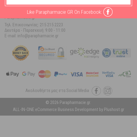
ΠΛΗΡΟΦΟΡΙΕΣ ΚΑΤ/ΜΑΤΟΣ
Like Parapharmacie GR On Facebook:
Parapharmacie.gr
Τηλ. Επικοινωνίας: 215 215 2223
Δευτέρα - Παρασκευή:
9:00 - 11:00
E-mail: info@parapharmacie.gr
Ακολουθήστε μας στα Social Media
© 2026 Parapharmacie.gr.
ALL-IN-ONE eCommerce Business Development by Plushost.gr