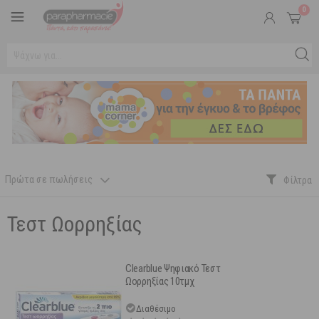
0
Πρώτα σε πωλήσεις
Τεστ Ωορρηξίας
Clearblue Ψηφιακό Τεστ
Ωορρηξίας 10τμχ
Διαθέσιμο