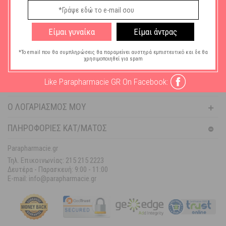
Είμαι γυναίκα
Είμαι άντρας
ΓΥΝΑΊΚΑ
ΆΝΔΡΑΣ
*Το email που θα συμπληρώσεις θα παραμείνει αυστηρά εμπιστευτικό και δε θα
χρησιμοποιηθεί για spam
ΒΟΉΘΕΙΑ
Like Parapharmacie GR On Facebook:
ΠΛΗΡΟΦΟΡΊΕΣ
Ο ΛΟΓΑΡΙΑΣΜΌΣ ΜΟΥ
ΠΛΗΡΟΦΟΡΙΕΣ ΚΑΤ/ΜΑΤΟΣ
Parapharmacie.gr
Τηλ. Επικοινωνίας: 215 215 2223
Δευτέρα - Παρασκευή:
9:00 - 11:00
E-mail: info@parapharmacie.gr