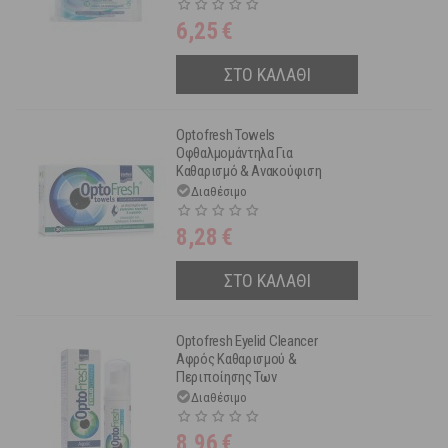
6,25
€
ΣΤΟ ΚΑΛΑΘΙ
Optofresh Towels
Οφθαλμομάντηλα Για
Καθαρισμό & Ανακούφιση
Ερεθισμένων Βλεφάρων 20τμχ
Διαθέσιμο
8,28
€
ΣΤΟ ΚΑΛΑΘΙ
Optofresh Eyelid Cleancer
Αφρός Καθαρισμού &
Περιποίησης Των
Ερεθισμένων Βλεφάρων 50ml
Διαθέσιμο
8,96
€