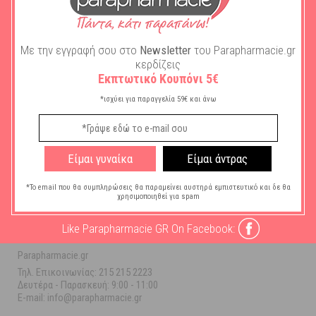
Με την εγγραφή σου στο
Newsletter
του Parapharmacie.gr
κερδίζεις
Εκπτωτικό Κουπόνι 5€
*ισχύει για παραγγελία 59€ και άνω
ΒΟΉΘΕΙΑ
Είμαι γυναίκα
Είμαι άντρας
ΠΛΗΡΟΦΟΡΊΕΣ
*Το email που θα συμπληρώσεις θα παραμείνει αυστηρά εμπιστευτικό και δε θα
Ο ΛΟΓΑΡΙΑΣΜΌΣ ΜΟΥ
χρησιμοποιηθεί για spam
ΠΛΗΡΟΦΟΡΙΕΣ ΚΑΤ/ΜΑΤΟΣ
Like Parapharmacie GR On Facebook:
Parapharmacie.gr
Τηλ. Επικοινωνίας: 215 215 2223
Δευτέρα - Παρασκευή:
9:00 - 11:00
E-mail: info@parapharmacie.gr