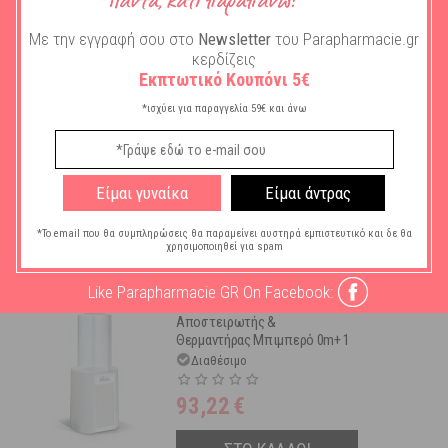
ΣΤΟ ΚΑΛΑΘΙ
Με την εγγραφή σου στο
Newsletter
του Parapharmacie.gr
κερδίζεις
Εκπτωτικό Κουπόνι 5€
Dr. Brown's Ψηφιακός
*ισχύει για παραγγελία 59€ και άνω
Θερμαντήρας &
Αποστειρωτής Μπιμπερό AC
148 1τμχ
Διαθέσιμο
Είμαι γυναίκα
Είμαι άντρας
60,65
€
*Το email που θα συμπληρώσεις θα παραμείνει αυστηρά εμπιστευτικό και δε θα
ΣΤΟ ΚΑΛΑΘΙ
χρησιμοποιηθεί για spam
Like Parapharmacie GR On Facebook:
Chicco Ψηφιακός
Αποστειρωτής &
Θερμαντήρας Μπιμπερό 0m+ 1
τμχ
Διαθέσιμο
93,22
€