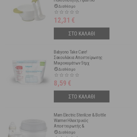
Πολτοποιητής Πράσινο
Διαθέσιμο
12,31
€
ΣΤΟ ΚΑΛΑΘΙ
Babyono Take Care!
Σακουλάκια Αποστείρωσης
Μικροκυμάτων 5τμχ
Διαθέσιμο
8,59
€
ΣΤΟ ΚΑΛΑΘΙ
Mam Electric Sterilizer & Bottle
Warmer Ηλεκτρικός
Αποστειρωτής &
Θερμαντήρας Μπιμπερό 6 σε 1
Διαθέσιμο