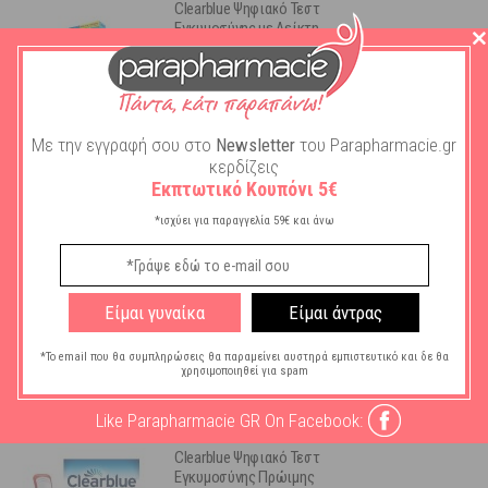
Clearblue Ψηφιακό Τεστ
Εγκυμοσύνης με Δείκτη
Σύλληψης 1 τμχ
Διαθέσιμο
13,04
€
Με την εγγραφή σου στο
Newsletter
του Parapharmacie.gr
κερδίζεις
ΣΤΟ ΚΑΛΑΘΙ
Εκπτωτικό Κουπόνι 5€
*ισχύει για παραγγελία 59€ και άνω
Clearblue Ψηφιακό Τεστ
Ωορρηξίας 20 τμχ
Διαθέσιμο
Είμαι γυναίκα
Είμαι άντρας
32,02
€
*Το email που θα συμπληρώσεις θα παραμείνει αυστηρά εμπιστευτικό και δε θα
χρησιμοποιηθεί για spam
ΣΤΟ ΚΑΛΑΘΙ
Like Parapharmacie GR On Facebook:
Clearblue Ψηφιακό Τεστ
Εγκυμοσύνης Πρώιμης