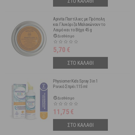
ΣΤΟ ΚΑΛΑΘΙ
Apivita Παστίλιες με Πρόπολη
και Γλυκόριζα Μαλακώνουν το
Λαιμό και το Βήχα 45 g
Διαθέσιμο
5,70
€
ΣΤΟ ΚΑΛΑΘΙ
Physiomer Kids Spray 3 in 1
Ρινικό Σπρέι 115 ml
Διαθέσιμο
11,75
€
ΣΤΟ ΚΑΛΑΘΙ