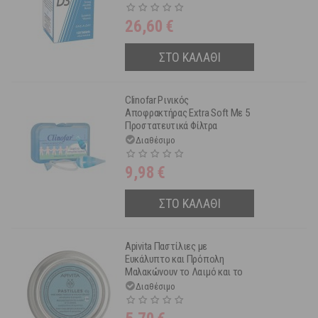
26,60
€
ΣΤΟ ΚΑΛΑΘΙ
Clinofar Ρινικός
Αποφρακτήρας Extra Soft Με 5
Προστατευτικά Φίλτρα
Διαθέσιμο
9,98
€
ΣΤΟ ΚΑΛΑΘΙ
Apivita Παστίλιες με
Ευκάλυπτο και Πρόπολη
Μαλακώνουν το Λαιμό και το
Βήχα 45 g
Διαθέσιμο