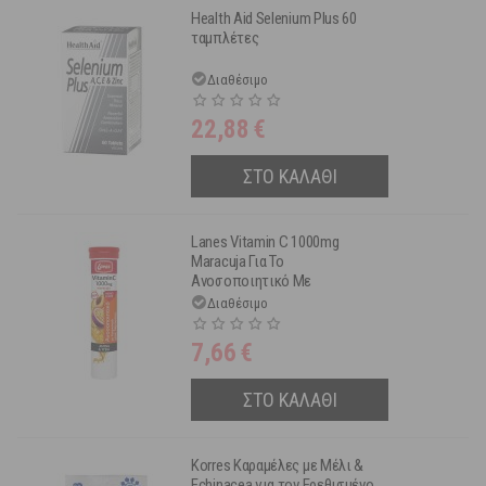
Health Aid Selenium Plus 60
ταμπλέτες
Διαθέσιμο
22,88
€
ΣΤΟ ΚΑΛΑΘΙ
Lanes Vitamin C 1000mg
Maracuja Για Το
Ανοσοποιητικό Με
Κουρκουμά & Γεύση
Διαθέσιμο
Μαρακούγια, Μάνγκο,
Ροδάκινο 20 Αναβράζουσες
7,66
€
Ταμπλέτες
ΣΤΟ ΚΑΛΑΘΙ
Korres Καραμέλες με Μέλι &
Echinacea για τον Ερεθισμένο