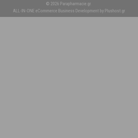
© 2026 Parapharmacie.gr.
ALL-IN-ONE eCommerce Business Development by Plushost.gr