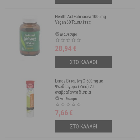
Health Aid Echinacea 1000mg
Vegan 60 Ταμπλέτες
Διαθέσιμο
28,94
€
ΣΤΟ ΚΑΛΑΘΙ
Lanes Βιταμίνη C 500mg με
Ψευδάργυρο (Zinc) 20
αναβράζοντα δισκία
Διαθέσιμο
7,66
€
ΣΤΟ ΚΑΛΑΘΙ