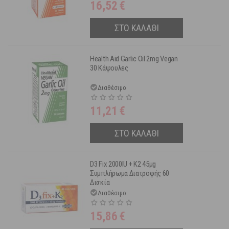
16,52
€
ΣΤΟ ΚΑΛΑΘΙ
Health Aid Garlic Oil 2mg Vegan
30 Κάψουλες
Διαθέσιμο
11,21
€
ΣΤΟ ΚΑΛΑΘΙ
D3 Fix 2000IU + K2 45μg
Συμπλήρωμα Διατροφής 60
Δισκία
Διαθέσιμο
15,86
€