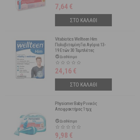
7,64
€
ΣΤΟ ΚΑΛΑΘΙ
Vitabiotics Wellteen Him
Πολυβιταμίνη Για Αγόρια 13-
19 Ετών 30 Ταμπλέτες
Διαθέσιμο
24,16
€
ΣΤΟ ΚΑΛΑΘΙ
Physiomer Baby Ρινικός
Αποφρακτήρας 1τμχ
Διαθέσιμο
9,98
€