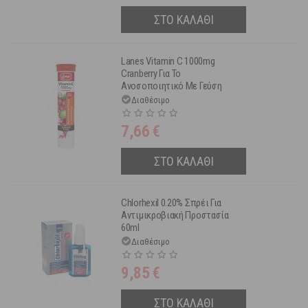
ΣΤΟ ΚΑΛΑΘΙ
Lanes Vitamin C 1000mg
Cranberry Για Το
Ανοσοποιητικό Με Γεύση
Κράνμπερι, Κεράσι, Σταφύλι 20
Διαθέσιμο
Αναβράζουσες Ταμπλέτες
7,66
€
ΣΤΟ ΚΑΛΑΘΙ
Chlorhexil 0.20% Σπρέι Για
Αντιμικροβιακή Προστασία
60ml
Διαθέσιμο
9,85
€
ΣΤΟ ΚΑΛΑΘΙ