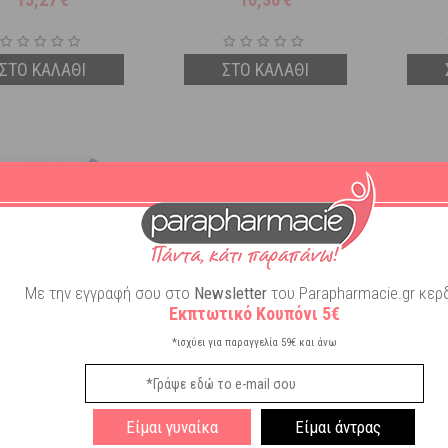
ΣΤΟ ΚΑΛΑΘΙ
ΣΤΟ ΚΑΛΑΘΙ
Με την εγγραφή σου στο
Newsletter
του Parapharmacie.gr κερδ
Εκπτωτικό Κουπόνι 5€
*ισχύει για παραγγελία 59€ και άνω
 Skin To Skin Δίσκοι
Chicco Breast Pads Επιθέματα
Medela
ς Σιλικόνης M/L 2τμχ
Στήθους Αντιβακτηριακά 61773
60τμχ
Είμαι γυναίκα
Είμαι άντρας
Διαθέσιμο
Διαθέσιμο