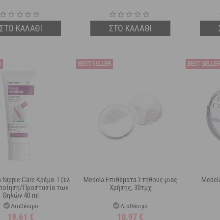
ΣΤΟ ΚΑΛΑΘΙ
ΣΤΟ ΚΑΛΑΘΙ
 Nipple Care Κρέμα-Τζελ
Medela Επιθέματα Στήθους μιας
Medela
ιποίηση/Προστασία των
Χρήσης, 30τμχ
Θηλών 40 ml
Διαθέσιμο
Διαθέσιμο
19,61
€
10,97
€