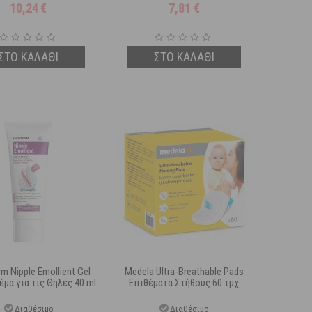
10,24
€
7,81
€
ΣΤΟ ΚΑΛΑΘΙ
ΣΤΟ ΚΑΛΑΘΙ
m Nipple Emollient Gel
Medela Ultra-Breathable Pads
μα για τις Θηλές 40 ml
Επιθέματα Στήθους 60 τμχ
Διαθέσιμο
Διαθέσιμο