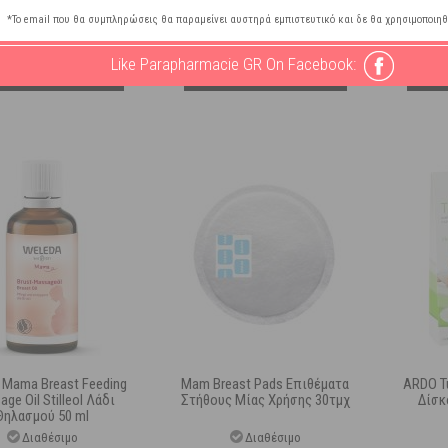
10,36
€
8,45
€
*Το email που θα συμπληρώσεις θα παραμείνει αυστηρά εμπιστευτικό και δε θα χρησιμοποιηθ
Like Parapharmacie GR On Facebook:
ΣΤΟ ΚΑΛΑΘΙ
ΣΤΟ ΚΑΛΑΘΙ
 Mama Breast Feeding
Mam Breast Pads Επιθέματα
ARDO T
ge Oil Stilleol Λάδι
Στήθους Μίας Χρήσης 30τμχ
Δίσκ
Θηλασμού 50 ml
Διαθέσιμο
Διαθέσιμο