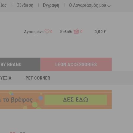
|
|
|
λίας
Σύνδεση
Εγγραφή
Ο Λογαριασμός μου
Αγαπημένα
0
Καλάθι
0
0,00 €
 BY BRAND
LEON ACCESSORIES
ΕΥΕΞΊΑ
PET CORNER