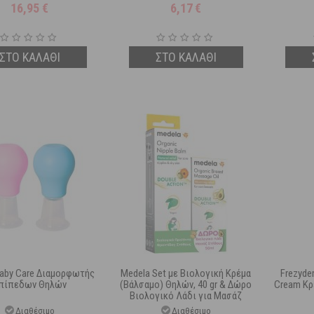
16,95
€
6,17
€
ΣΤΟ ΚΑΛΑΘΙ
ΣΤΟ ΚΑΛΑΘΙ
by Care Διαμορφωτής
Medela Set με Βιολογική Κρέμα
Frezyder
πίπεδων Θηλών
(Βάλσαμο) Θηλών, 40 gr & Δώρο
Cream Κρέ
Βιολογικό Λάδι για Μασάζ
Στήθους 50 ml
Διαθέσιμο
Διαθέσιμο