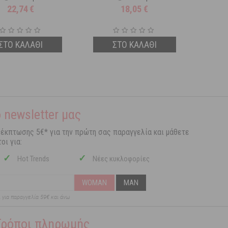
22,74
€
18,05
€
ΣΤΟ ΚΑΛΑΘΙ
ΣΤΟ ΚΑΛΑΘΙ
 newsletter μας
 έκπτωσης 5€* για την πρώτη σας παραγγελία και μάθετε
οι για:
✓
✓
Hot Trends
Νέες κυκλοφορίες
WOMAN
MAN
ι για παραγγελία 59€ και άνω
Τρόποι πληρωμής