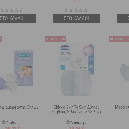
ΣΤΟ ΚΑΛΑΘΙ
ΣΤΟ ΚΑΛΑΘΙ
oh Διαμορφωτής Θηλών
Chicco Skin To Skin Δίσκοι
Medela 
Στήθους Σιλικόνης S/M 2τμχ
L
Διαθέσιμο
Διαθέσιμο
15,27
€
10,36
€