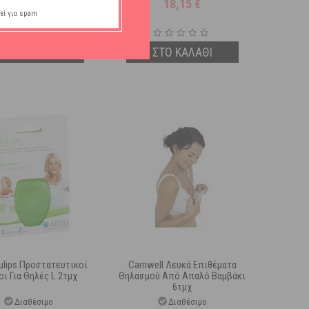
22,09
€
18,15
€
εί για spam
ΣΤΟ ΚΑΛΑΘΙ
ΣΤΟ ΚΑΛΑΘΙ
ulips Προστατευτικοί
Carriwell Λευκά Επιθέματα
οι Για Θηλές L 2τμχ
Θηλασμού Από Απαλό Βαμβάκι
6τμχ
Διαθέσιμο
Διαθέσιμο