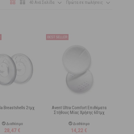
40 Ανά Σελίδα
Πρώτα σε πωλήσεις
a Breastshells 2τμχ
Avent Ultra Comfort Επιθέματα
Στήθους Μίας Χρήσης 60τμχ
Διαθέσιμο
Διαθέσιμο
28,47
€
14,22
€