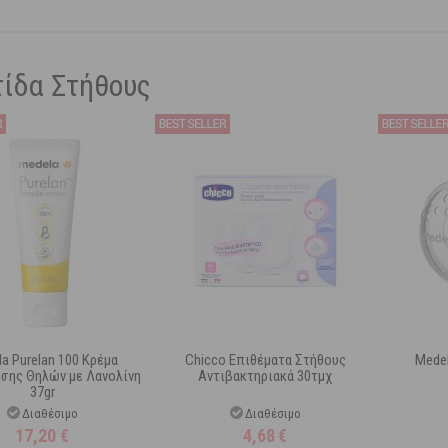
ίδα Στήθους
a Purelan 100 Κρέμα
Chicco Επιθέματα Στήθους
Medel
σης Θηλών με Λανολίνη
Αντιβακτηριακά 30τμχ
37gr
Διαθέσιμο
Διαθέσιμο
17,20
€
4,68
€