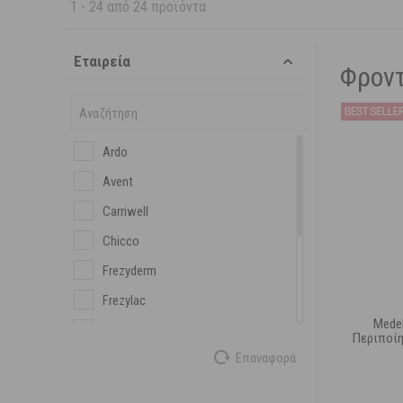
1
-
24
από
24
προϊόντα
Εταιρεία
Φροντ
Ardo
Avent
Carriwell
Chicco
Frezyderm
Frezylac
Medel
Lansinoh
Περιποίη
Επαναφορά
Mam
Mama-Baby Care