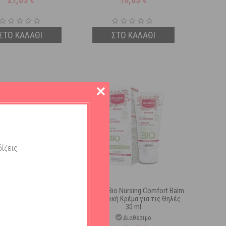
ΣΤΟ ΚΑΛΑΘΙ
ΣΤΟ ΚΑΛΑΘΙ
ίζεις
 Washable Bra Pads, 2
Mustela Bio Nursing Comfort Balm
Ζευγάρια
Μαλακτική Κρέμα για τις Θηλές
30 ml
Διαθέσιμο
Διαθέσιμο