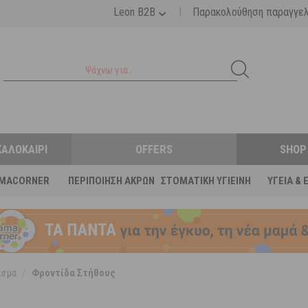
|
Leon B2B
Παρακολούθηση παραγγε
ΚΑΛΟΚΑΊΡΙ
OFFERS
SHOP
MACORNER
ΠΕΡΙΠΟΊΗΣΗ ΆΚΡΩΝ
ΣΤΟΜΑΤΙΚΉ ΥΓΙΕΙΝΉ
ΥΓΕΊΑ & 
ισμα
/
Φροντίδα Στήθους