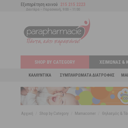
Εξυπηρέτηση κοινού
215 215 2223
Δευτέρα – Παρασκευή, 9:00 – 11:00
SHOP BY CATEGORY
ΧΕΙΜΏΝΑΣ & 
ΚΑΛΛΥΝΤΙΚΆ
ΣΥΜΠΛΗΡΏΜΑΤΑ ΔΙΑΤΡΟΦΉΣ
MA
Αρχική
/
Shop by Category
/
Mamacorner
/
Θηλασμός & Τά