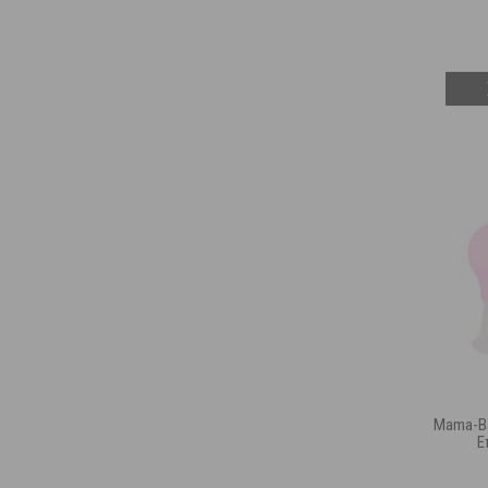
Mama-Ba
Ε