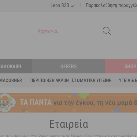
|
Leon B2B
Παρακολούθηση παραγγε
ΚΑΛΟΚΑΊΡΙ
OFFERS
SHOP
MACORNER
ΠΕΡΙΠΟΊΗΣΗ ΆΚΡΩΝ
ΣΤΟΜΑΤΙΚΉ ΥΓΙΕΙΝΉ
ΥΓΕΊΑ & 
Εταιρεία
είες που θα βρεις στο Parapharmacie.gr. Συνεργαζόμαστε με τις κορυφαίε