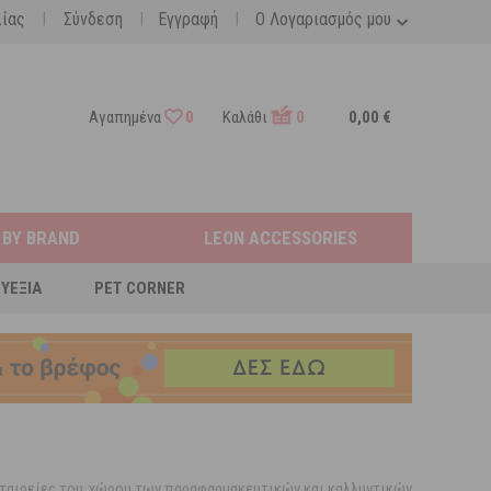
|
|
|
λίας
Σύνδεση
Εγγραφή
Ο Λογαριασμός μου
Αγαπημένα
0
Καλάθι
0
0,00 €
 BY BRAND
LEON ACCESSORIES
ΕΥΕΞΊΑ
PET CORNER
ς εταιρείες του χώρου των παραφαρμακευτικών και καλλυντικών