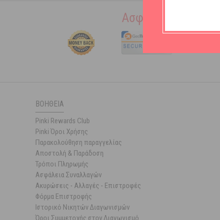
Ασφάλεια συναλλα
ΒΟΉΘΕΙΑ
Pinki Rewards Club
Pinki Όροι Χρήσης
Παρακολούθηση παραγγελίας
Αποστολή & Παράδοση
Τρόποι Πληρωμής
Ασφάλεια Συναλλαγών
Ακυρώσεις - Αλλαγές - Επιστροφές
Φόρμα Επιστροφής
Ιστορικό Νικητών Διαγωνισμών
Όροι Συμμετοχής στον Διαγωνισμό