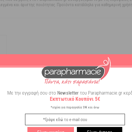
εγμένα και άριστης ποιότητας. Προϊόντα κατάλληλα για καθημερινή χρήση
Γραφτείτε στο
Με την εγγραφή σας στο newsletter κερδίζετε κουπόνι
Με την εγγραφή σου στο
Newsletter
του Parapharmacie.gr κερδ
πρώτ
Εκπτωτικό Κουπόνι 5€
✓
✓
Εκπτώσεις
Special Offers
*ισχύει για παραγγελία 59€ και άνω
*ισχύε