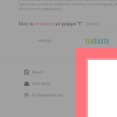
προϊόντων, οι οποίες διαθέτουν προϊόντα πιστοποιημένα, ελ
εδώ για να τις ανακαλύψεις.
Όλες οι
εταιρείες
με γράμμα "Y"
- Σύνολο 2
Αρχική
Ο Λογαριασμός μου
Υποστήριξη
Pinki Rewards
Οι Παραγγελίες μου
Επικοινωνία