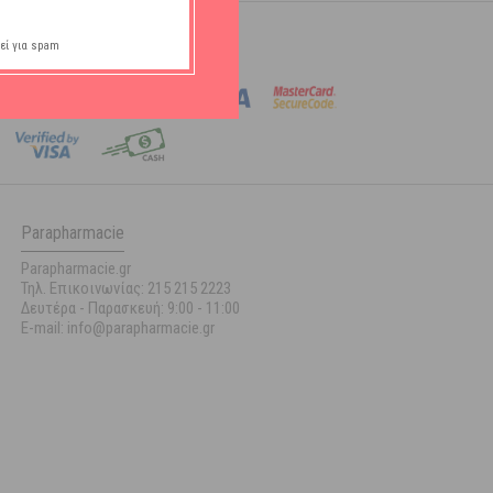
Τρόποι πληρωμής
εί για spam
Parapharmacie
Parapharmacie.gr
Τηλ. Επικοινωνίας: 215 215 2223
Δευτέρα - Παρασκευή:
9:00 - 11:00
E-mail: info@parapharmacie.gr