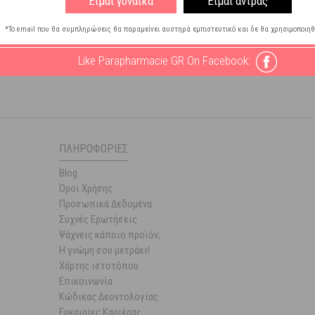
Είμαι γυναίκα
Είμαι άντρας
γών
*Το email που θα συμπληρώσεις θα παραμείνει αυστηρά εμπιστευτικό και δε θα χρησιμοποιηθ
Like Parapharmacie GR On Facebook:
ΠΛΗΡΟΦΟΡΊΕΣ
Blog
Όροι Χρήσης
Προσωπικά Δεδομένα
Συχνές Ερωτήσεις
Ψάχνεις κάποιο προϊόν;
Η γνώμη σου μετράει!
Χάρτης ιστοτόπου
Επικοινωνία
Κώδικας Δεοντολογίας
Ευκαιρίες Καριέρας