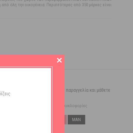
 από όλη την οικογένεια. Περισσότερες από 350 μάρκες είναι
 newsletter μας
 έκπτωσης 5€* για την πρώτη σας παραγγελία και μάθετε
ίζεις
οι για:
✓
✓
Hot Trends
Νέες κυκλοφορίες
WOMAN
MAN
ι για παραγγελία 59€ και άνω