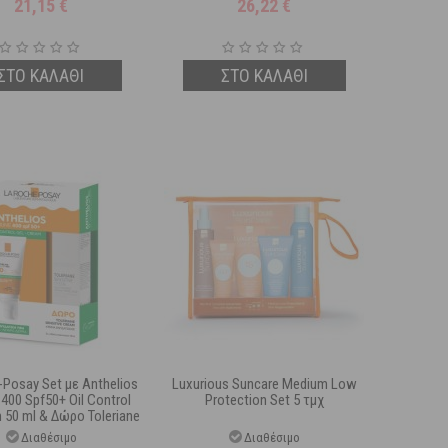
21,15
€
26,22
€
και Blac...
ΣΤΟ ΚΑΛΑΘΙ
ΣΤΟ ΚΑΛΑΘΙ
-Posay Set με Anthelios
Luxurious Suncare Medium Low
400 Spf50+ Oil Control
Protection Set 5 τμχ
 50 ml & Δώρο Toleriane
sitive Cream 15 ml
Διαθέσιμο
Διαθέσιμο