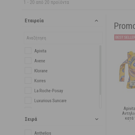
1
-
20
από
20
προϊόντα
Εταιρεία
Prom
Apivita
Avene
Klorane
Korres
La Roche-Posay
Luxurious Suncare
Apivit
Panthenol Extra
Αντηλι
κατά
Σειρά
Vichy
Ρυτίδων
Anthelios