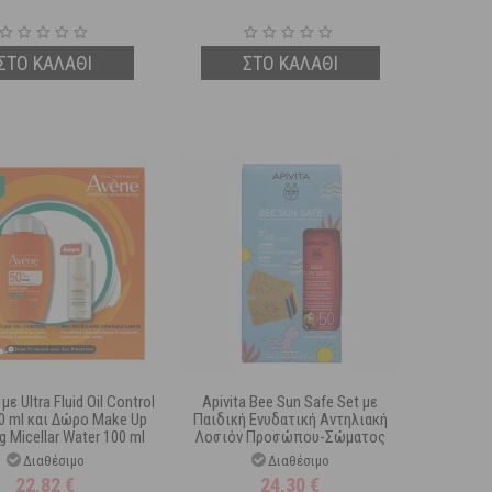
ΣΤΟ ΚΑΛΑΘΙ
ΣΤΟ ΚΑΛΑΘΙ
με Ultra Fluid Oil Control
Apivita Bee Sun Safe Set με
0 ml και Δώρο Make Up
Παιδική Ενυδατική Αντηλιακή
 Micellar Water 100 ml
Λοσιόν Προσώπου-Σώματος
Spf50 200 ml & Δώρο 2 Puzzle +
Διαθέσιμο
Διαθέσιμο
Ξυλομπογιές
22,82
€
24,30
€