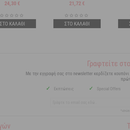
ώρο After Sun 100 ml
24,30
€
21,72
€
ΣΤΟ ΚΑΛΑΘΙ
ΣΤΟ ΚΑΛΑΘΙ
Γραφτείτε στο
Με την εγγραφή σας στο newsletter κερδίζετε κουπόνι
πρώτ
✓
✓
Εκπτώσεις
Special Offers
*ισχύε
γών