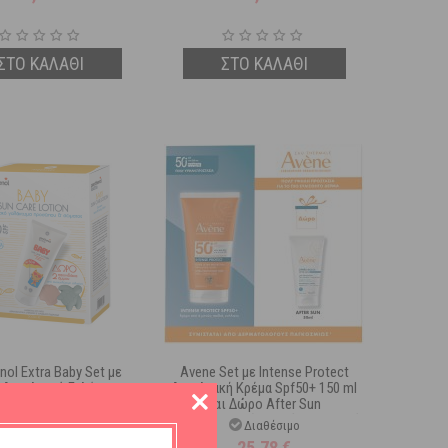
ΣΤΟ ΚΑΛΑΘΙ
ΣΤΟ ΚΑΛΑΘΙ
nol Extra Baby Set με
Avene Set με Intense Protect
 Αντηλιακό Γαλάκτωμα
Αντηλιακή Κρέμα Spf50+ 150 ml
που/Σώματος Spf50
και Δώρο After Sun
 & Δώρο 2 Παιχνίδια
Επανορθωτική Λοσιόν για Μετά
Διαθέσιμο
Διαθέσιμο
Παραλίας
τον Ήλιο 50 ml
20,08
€
25,78
€