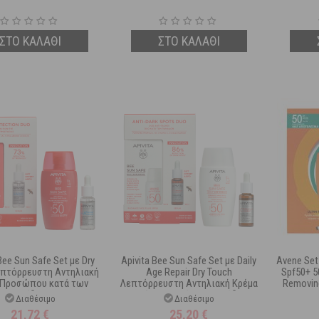
ΣΤΟ ΚΑΛΑΘΙ
ΣΤΟ ΚΑΛΑΘΙ
Bee Sun Safe Set με Dry
Apivita Bee Sun Safe Set με Daily
Avene Set 
επτόρρευστη Αντηλιακή
Age Repair Dry Touch
Spf50+ 5
 Προσώπου κατά των
Λεπτόρρευστη Αντηλιακή Κρέμα
Removing
& Ρυτίδων Spf50 50 ml
Προσώπου κατά των Πανάδων &
Διαθέσιμο
Διαθέσιμο
A5 Honey Repair Serum
Ρυτίδων Spf50 50 ml & Δώρο C15
21,72
€
25,20
€
Ορ...
Prop...