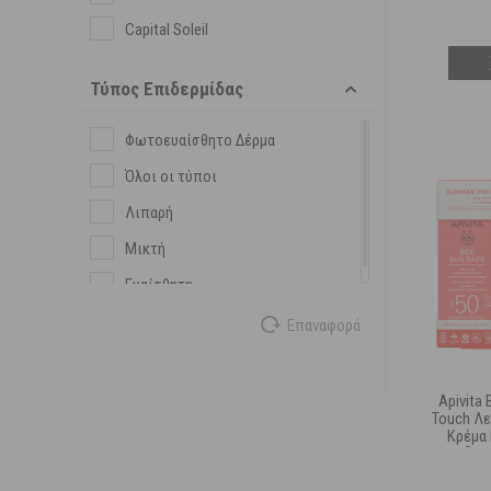
Capital Soleil
Τύπος Επιδερμίδας
Φωτοευαίσθητο Δέρμα
Όλοι οι τύποι
Λιπαρή
Μικτή
Ευαίσθητη
Επαναφορά
Apivita 
Touch Λ
Κρέμα
Πανάδων 
& Δώρο H