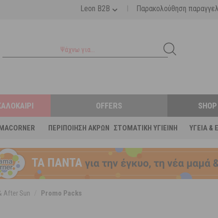
|
Leon B2B
Παρακολούθηση παραγγε
ΚΑΛΟΚΑΊΡΙ
OFFERS
SHOP
MACORNER
ΠΕΡΙΠΟΊΗΣΗ ΆΚΡΩΝ
ΣΤΟΜΑΤΙΚΉ ΥΓΙΕΙΝΉ
ΥΓΕΊΑ & 
 After Sun
/
Promo Packs