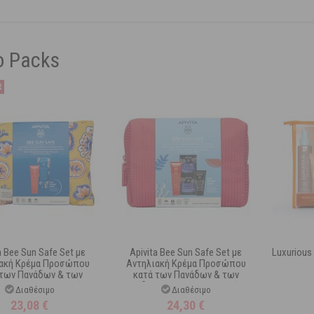
o Packs
a Bee Sun Safe Set με
Apivita Bee Sun Safe Set με
Luxurious
ακή Κρέμα Προσώπου
Αντηλιακή Κρέμα Προσώπου
 των Πανάδων & των
κατά των Πανάδων & των
 Spf50 50 ml και Δώρο
Ρυτίδων Spf50 50 ml και Δώρο
Διαθέσιμο
Διαθέσιμο
After Sun 100 ml
Μάσκα Προσώπου 2 x 8 ml και
23,08
€
24,30
€
Black Detox Cl...