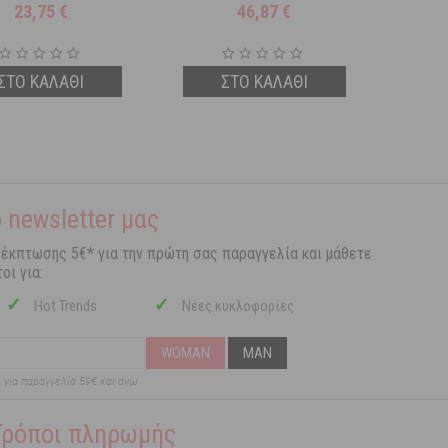
23,75
€
46,87
€
ΣΤΟ ΚΑΛΑΘΙ
ΣΤΟ ΚΑΛΑΘΙ
 newsletter μας
 έκπτωσης 5€* για την πρώτη σας παραγγελία και μάθετε
οι για:
✓
✓
Hot Trends
Νέες κυκλοφορίες
WOMAN
MAN
ι για παραγγελία 59€ και άνω
Τρόποι πληρωμής