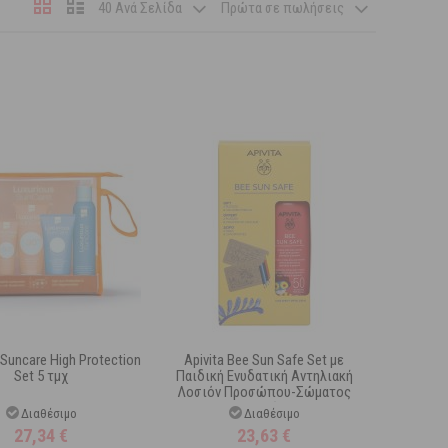
40 Ανά Σελίδα
Πρώτα σε πωλήσεις
 Suncare High Protection
Apivita Bee Sun Safe Set με
Set 5 τμχ
Παιδική Ενυδατική Αντηλιακή
Λοσιόν Προσώπου-Σώματος
Spf50 200 ml & Δώρο 2 Puzzle +
Διαθέσιμο
Διαθέσιμο
Ξυλομπογιές
27,34
€
23,63
€