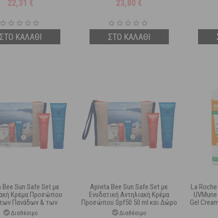
22,31
€
23,80
€
Προβιοτικ...
ΣΤΟ ΚΑΛΑΘΙ
ΣΤΟ ΚΑΛΑΘΙ
a Bee Sun Safe Set με
Apivita Bee Sun Safe Set με
La Roche
ακή Κρέμα Προσώπου
Ενυδατική Αντηλιακή Κρέμα
UVMune 
 των Πανάδων & των
Προσώπου Spf50 50 ml και Δώρο
Gel Cream
 με Χρώμα Spf50 50 ml
After Sun 100 ml
Sen
Διαθέσιμο
Διαθέσιμο