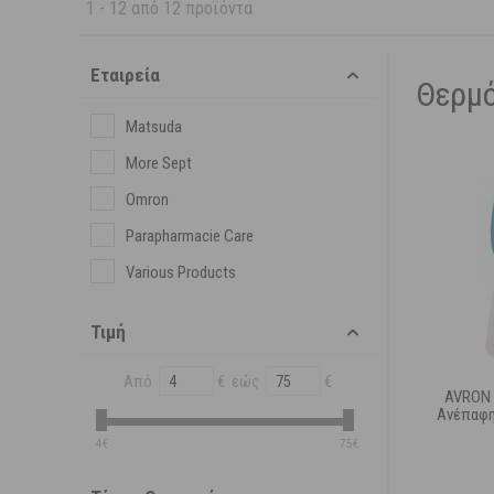
1
-
12
από
12
προϊόντα
Εταιρεία
Θερμ
Matsuda
More Sept
Omron
Parapharmacie Care
Various Products
Τιμή
Από
€ εώς
€
AVRON 
Ανέπαφ
4€
75€