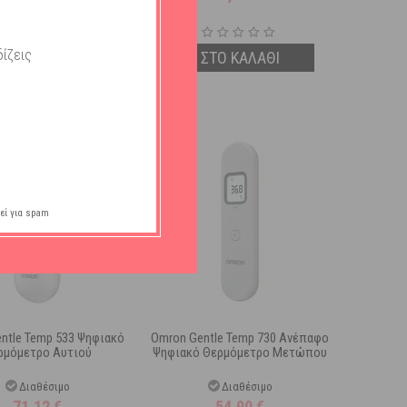
ίζεις
ΣΤΟ ΚΑΛΑΘΙ
ΣΤΟ ΚΑΛΑΘΙ
εί για spam
ntle Temp 533 Ψηφιακό
Omron Gentle Temp 730 Ανέπαφο
ρμόμετρο Αυτιού
Ψηφιακό Θερμόμετρο Μετώπου
Διαθέσιμο
Διαθέσιμο
71,12
€
54,90
€