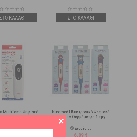
ΣΤΟ ΚΑΛΑΘΙ
ΣΤΟ ΚΑΛΑΘΙ
a MultiΤemp Ψηφιακό
Nuromed Ηλεκτρονικό Ψηφιακό
μόμετρο Ανέπαφης
Παιδικό Θερμόμετρο 1 τμχ
σης Μετώπου 1 τμχ
Διαθέσιμο
Διαθέσιμο
37,49
€
6,09
€