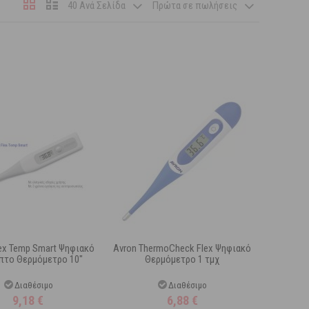
40 Ανά Σελίδα
Πρώτα σε πωλήσεις
ex Temp Smart Ψηφιακό
Avron ThermoCheck Flex Ψηφιακό
πτο Θερμόμετρο 10"
Θερμόμετρο 1 τμχ
Διαθέσιμο
Διαθέσιμο
9,18
€
6,88
€