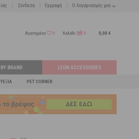
|
|
|
λίας
Σύνδεση
Εγγραφή
Ο Λογαριασμός μου
Αγαπημένα
0
Καλάθι
0
0,00 €
 BY BRAND
LEON ACCESSORIES
ΕΥΕΞΊΑ
PET CORNER