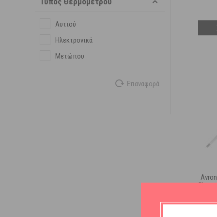
Τύπος Θερμομέτρου
Αυτιού
Ηλεκτρονικά
Μετώπου
Επαναφορά
Avron
Ψηφια