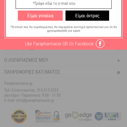
Είμαι γυναίκα
Είμαι άντρας
ΓΥΝΑΊΚΑ
ΆΝΔΡΑΣ
*Το email που θα συμπληρώσεις θα παραμείνει αυστηρά εμπιστευτικό και δε θα
χρησιμοποιηθεί για spam
ΒΟΉΘΕΙΑ
Like Parapharmacie GR On Facebook:
ΠΛΗΡΟΦΟΡΊΕΣ
Ο ΛΟΓΑΡΙΑΣΜΌΣ ΜΟΥ
ΠΛΗΡΟΦΟΡΙΕΣ ΚΑΤ/ΜΑΤΟΣ
Parapharmacie.gr
Τηλ. Επικοινωνίας: 215 215 2223
Δευτέρα - Παρασκευή:
9:00 - 11:00
E-mail: info@parapharmacie.gr