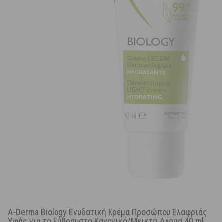
A-Derma Biology Ενυδατική Κρέμα Προσώπου Ελαφριάς
Υφής για το Εύθραυστο Κανονικό/Μεικτό Δέρμα 40 ml