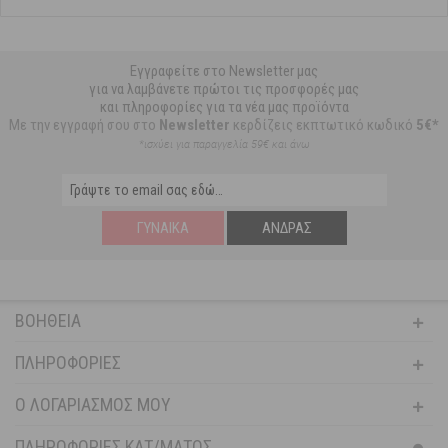
Εγγραφείτε στο Newsletter μας
για να λαμβάνετε πρώτοι τις προσφορές μας
και πληροφορίες για τα νέα μας προϊόντα
Με την εγγραφή σου στο
Newsletter
κερδίζεις εκπτωτικό κωδικό
5€*
*ισχύει για παραγγελία 59€ και άνω
ΓΥΝΑΊΚΑ
ΆΝΔΡΑΣ
ΒΟΉΘΕΙΑ
ΠΛΗΡΟΦΟΡΊΕΣ
Ο ΛΟΓΑΡΙΑΣΜΌΣ ΜΟΥ
ΠΛΗΡΟΦΟΡΙΕΣ ΚΑΤ/ΜΑΤΟΣ