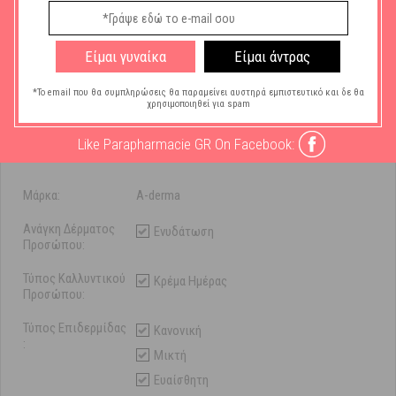
Ελαφριά, δροσερή υφή.
Χρήση
: 1 με 2 φορές την ημέρα. Εφαρμόστε το πρωί και/ή το βράδυ σε
Είμαι γυναίκα
Είμαι άντρας
καθαρό δέρμα. Πρόσωπο και λαιμό.
*Το email που θα συμπληρώσεις θα παραμείνει αυστηρά εμπιστευτικό και δε θα
χρησιμοποιηθεί για spam
Like Parapharmacie GR On Facebook:
Χαρακτηριστικά
Μάρκα:
A-derma
Ανάγκη Δέρματος
Ενυδάτωση
Προσώπου:
Τύπος Καλλυντικού
Κρέμα Ημέρας
Προσώπου:
Τύπος Επιδερμίδας
Κανονική
:
Μικτή
Ευαίσθητη