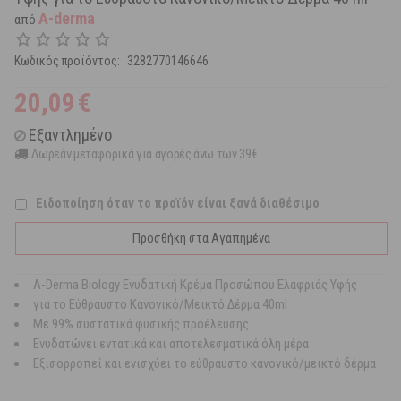
A-derma
από
Κωδικός προϊόντος:
3282770146646
20,09
€
Εξαντλημένο
Δωρεάν μεταφορικά για αγορές άνω των 39€
Ειδοποίηση όταν το προϊόν είναι ξανά διαθέσιμο
Προσθήκη στα Αγαπημένα
A-Derma Biology Ενυδατική Κρέμα Προσώπου Ελαφριάς Υφής
για το Εύθραυστο Κανονικό/Μεικτό Δέρμα 40ml
Με 99% συστατικά φυσικής προέλευσης
Ενυδατώνει εντατικά και αποτελεσματικά όλη μέρα
Εξισορροπεί και ενισχύει το εύθραυστο κανονικό/μεικτό δέρμα