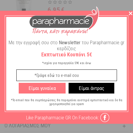
6,95
€
ΣΤΟ ΚΑΛΑΘΙ
Geske Cleansing Mask Μάσκα
Με την εγγραφή σου στο
Newsletter
του Parapharmacie.gr
Καθαρισμού Προσώπου 50 ml
κερδίζεις
Εκπτωτικό Κουπόνι 5€
Διαθέσιμο
*ισχύει για παραγγελία 59€ και άνω
14,95
€
ΣΤΟ ΚΑΛΑΘΙ
Είμαι γυναίκα
Είμαι άντρας
ΒΟΉΘΕΙΑ
*Το email που θα συμπληρώσεις θα παραμείνει αυστηρά εμπιστευτικό και δε θα
χρησιμοποιηθεί για spam
ΠΛΗΡΟΦΟΡΊΕΣ
Like Parapharmacie GR On Facebook:
Ο ΛΟΓΑΡΙΑΣΜΌΣ ΜΟΥ