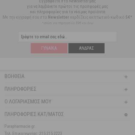
Εγγραφείτε στο Newsletter μας
για να λαμβάνετε πρώτοι τις προσφορές μας
και πληροφορίες για τα νέα μας προϊόντα
Με την εγγραφή σου στο
Newsletter
κερδίζεις εκπτωτικό κωδικό
5€*
*ισχύει για παραγγελία 59€ και άνω
ΓΥΝΑΊΚΑ
ΆΝΔΡΑΣ
ΒΟΉΘΕΙΑ
ΠΛΗΡΟΦΟΡΊΕΣ
Ο ΛΟΓΑΡΙΑΣΜΌΣ ΜΟΥ
ΠΛΗΡΟΦΟΡΙΕΣ ΚΑΤ/ΜΑΤΟΣ
Parapharmacie.gr
Τηλ. Επικοινωνίας: 215 215 2223