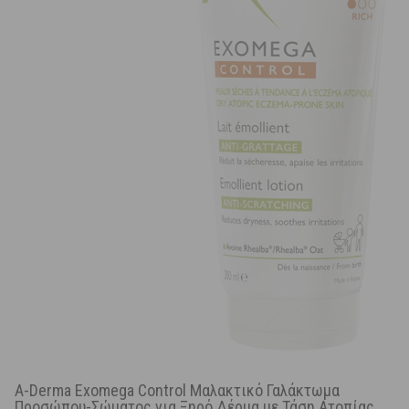
A-Derma Exomega Control Μαλακτικό Γαλάκτωμα
Προσώπου-Σώματος για Ξηρό Δέρμα με Τάση Ατοπίας