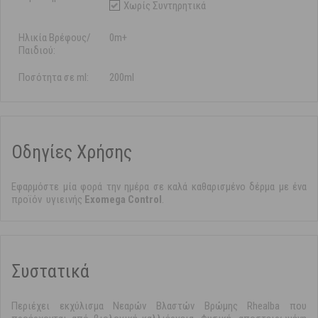
Χωρίς Συντηρητικά
Ηλικία Βρέφους/
0m+
Παιδιού:
Ποσότητα σε ml:
200ml
Οδηγίες Χρήσης
Εφαρμόστε μία φορά την ημέρα σε καλά καθαρισμένο δέρμα με ένα
προϊόν υγιεινής
Exomega Control
.
Συστατικά
Περιέχει εκχύλισμα Νεαρών Βλαστών Βρώμης Rhealba που