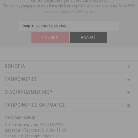
και πληροφορίες για τα νέα μας προϊόντα
Με την εγγραφή σου στο
Newsletter
κερδίζεις εκπτωτικό κωδικό
5€*
*ισχύει για παραγγελία 59€ και άνω
ΓΥΝΑΊΚΑ
ΆΝΔΡΑΣ
ΒΟΉΘΕΙΑ
ΠΛΗΡΟΦΟΡΊΕΣ
Ο ΛΟΓΑΡΙΑΣΜΌΣ ΜΟΥ
ΠΛΗΡΟΦΟΡΙΕΣ ΚΑΤ/ΜΑΤΟΣ
Parapharmacie.gr
Τηλ. Επικοινωνίας: 215 215 2223
Δευτέρα - Παρασκευή:
9:00 - 11:00
E-mail: info@parapharmacie.gr