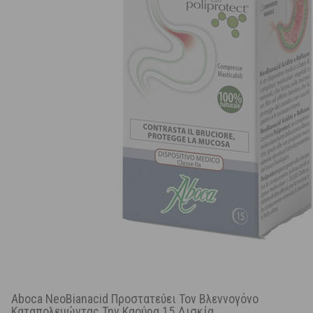
Aboca NeoBianacid Προστατεύει Τον Βλεννογόνο
Καταπολεμώντας Την Καούρα 15 Δισκία