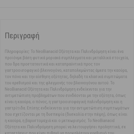
Περιγραφή
Πληροφορίες: Το NeoBianacid Οξύτητα και Παλινδρόμηση είναι ένα
προϊόνμε βάση φυτικά μοριακά συμπλέγματα και μεταλλικά στοιχεία,
που δρα προστατευτικά και καταπραϋντικά προς τον
γαστροοισοφαγικό βλεννογόνο, καταπολεμώντας άμεσα την καούρα,
τον πόνο και την αίσθηση οξύτητας, δηλαδή τα κλασικά συμπτώματα
του ερεθισμού και της φλεγμονής του βλεννογόνου αυτού. Το
NeoBianacid Οξύτητα και Παλινδρόμηση ενδείκνυται για την
αντιμετώπιση προβλημάτων που συνδέονται με την οξύτητα, όπως
είναι η καούρα, ο πόνος, η γαστροοισοφαγική παλινδρόμηση και η
γαστρίτιδα. Επίσης ενδείκνυται για την αντιμετώπιση συμπτωμάτων
που σχετίζονται με τη δυσπεψία (δυσκολία στην πέψη), όπως είναι
η καούρα, η βαρυστομαχιά και ο μετεωρισμός. Το NeoBianacid
Οξύτητα και Παλινδρόμηση μπορεί να λειτουργήσει προληπτικά, σε
καταστάσεις που είναι πιθανό να προκαλέσουν ερεθισμό του