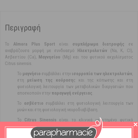
Περιγραφή
To
Almora Plus Sport
είναι
συμπλήρωμα διατροφής
σε
αναβράζουσα μορφή με συνδυασμό
Ηλεκτρολυτών
(Na, K, Cl),
Ασβεστίου (Ca),
Μαγνησίου
(Mg) και του φυτικού εκχυλίσματος
Citrus sinensis.
Το
μαγνήσιο
συμβάλλει στην
ισορροπία των ηλεκτρολυτών
,
στη
μείωση της κούραση
ς και της κόπωσης και στη
φυσιολογική λειτουργία των μεταβολικών διεργασιών που
αποσκοπούν στην
παραγωγή ενέργειας
.
Το
ασβέστιο
συμβάλλει στη φυσιολογική λειτουργία των
μυών και στη φυσιολογική νευροδιαβίβαση.
Το
Citrus Sinensis
είναι το κλινικά μελετημένο φυτικό
εκχύλισμα εσπεριδοειδών με ισχυρή
αντιοξειδωτική δράση
που αποδεδειγμένα αυξάνει την απόδοση κατά τη διάρκεια