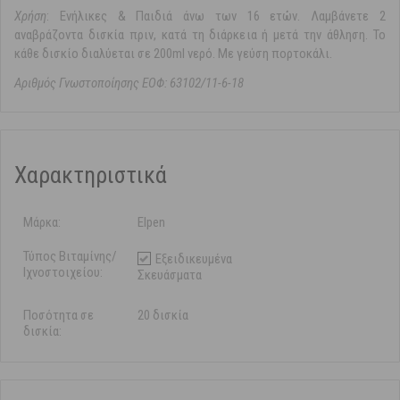
Χρήση
: Ενήλικες & Παιδιά άνω των 16 ετών. Λαμβάνετε 2
αναβράζοντα δισκία πριν, κατά τη διάρκεια ή μετά την άθληση. Το
κάθε δισκίο διαλύεται σε 200ml νερό. Με γεύση πορτοκάλι.
Αριθμός Γνωστοποίησης ΕΟΦ: 63102/11-6-18
Χαρακτηριστικά
Μάρκα:
Elpen
Τύπος Βιταμίνης/
Εξειδικευμένα
Ιχνοστοιχείου:
Σκευάσματα
Ποσότητα σε
20 δισκία
δισκία: