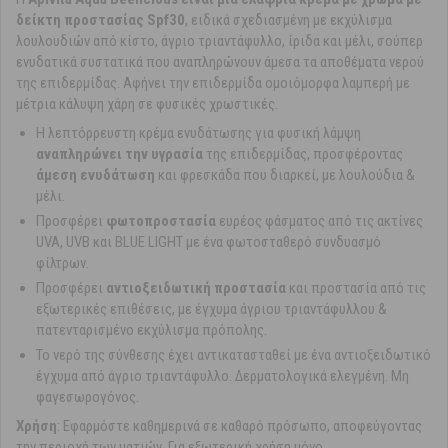
δείκτη προστασίας Spf30
, ειδικά σχεδιασμένη με εκχύλισμα
λουλουδιών από κίστο, άγριο τριαντάφυλλο, ίριδα και μέλι, σούπερ
ενυδατικά συστατικά που αναπληρώνουν άμεσα τα αποθέματα νερού
της επιδερμίδας. Αφήνει την επιδερμίδα ομοιόμορφα λαμπερή με
μέτρια κάλυψη χάρη σε φυσικές χρωστικές.
Η λεπτόρρευστη κρέμα ενυδάτωσης για φυσική λάμψη
αναπληρώνει την υγρασία
της επιδερμίδας, προσφέροντας
άμεση ενυδάτωση
και φρεσκάδα που διαρκεί, με λουλούδια &
μέλι.
Προσφέρει
φωτοπροστασία
ευρέος φάσματος από τις ακτίνες
UVA, UVB και BLUE LIGHT με ένα φωτοσταθερό συνδυασμό
φίλτρων.
Προσφέρει
αντιοξειδωτική προστασία
και προστασία από τις
εξωτερικές επιθέσεις, με έγχυμα άγριου τριαντάφυλλου &
πατενταρισμένο εκχύλισμα πρόπολης.
Το νερό της σύνθεσης έχει αντικατασταθεί με ένα αντιοξειδωτικό
έγχυμα από άγριο τριαντάφυλλο. Δερματολογικά ελεγμένη. Μη
φαγεσωρογόνος.
Χρήση
: Εφαρμόστε καθημερινά σε καθαρό πρόσωπο, αποφεύγοντας
την περιοχή των ματιών. Για εξωτερική χρήση μόνο.