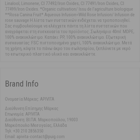
Linalool, Limonene, CI 77492/Iron Oxides, CI 77491/Iron Oxides, CI
77499/Iron Oxides. *Organic cultivation/ Issu de l'agriculture biologique
**Rosa Canina Fruit* Aqueous Infusion=Wild Rose Infusion/ Infusion de
rose sauvage Η λίστα των συστατικών ενδέχεται να τροποποιηθεί.
Σας συμβουλεύουμε να ελέγχετε πάντα τη λίστα συστατικών που
αναγράφεται στη συσκευασία του προϊόντος..Σωληνάριο 40ml: MDPE,
100% ανακυκλώσιμο. Καπάκι: PP, 100% ανακυκλώσιμο. Εξωτερική
συσκευασίας: FSC πιστοποιημένο χαρτί, 100% ανακυκλώσιμο. Μετά
τη χρήση, κόψτε το πάνω άκρο του σωληναρίου, ξεπλύνετε με νερό
το εσωτερικό πλαστικό υλικό και ανακυκλώστε.
Brand Info
Ονομασία Μάρκας: APIVITA
Διεύθυνση Επίσημης Μάρκας
Επωνυμία: APIVITA
Διεύθυνση: ΒΙ.ΠΑ. Μαρκοπούλου, 19003
Μαρκόπουλο Μεσογαίας, Ελλάδα
Τηλ: +30 210 2856350
Email: apivita-contact@puig.com