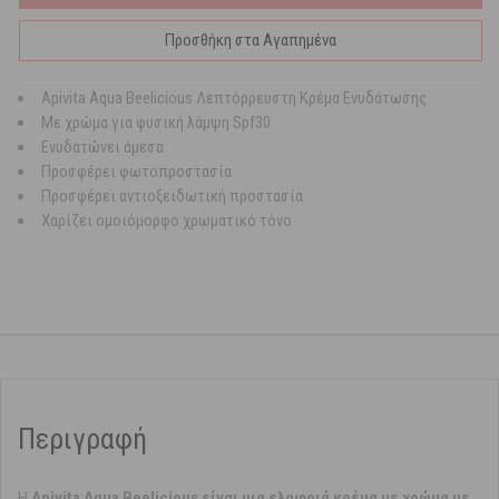
Προσθήκη στα Αγαπημένα
Apivita Aqua Beelicious Λεπτόρρευστη Κρέμα Ενυδάτωσης
Με χρώμα για φυσική λάμψη Spf30
Ενυδατώνει άμεσα
Προσφέρει φωτοπροστασία
Προσφέρει αντιοξειδωτική προστασία
Χαρίζει ομοιόμορφο χρωματικό τόνο
Περιγραφή
Η
Apivita Aqua Beelicious είναι μια ελαφριά κρέμα με χρώμα με