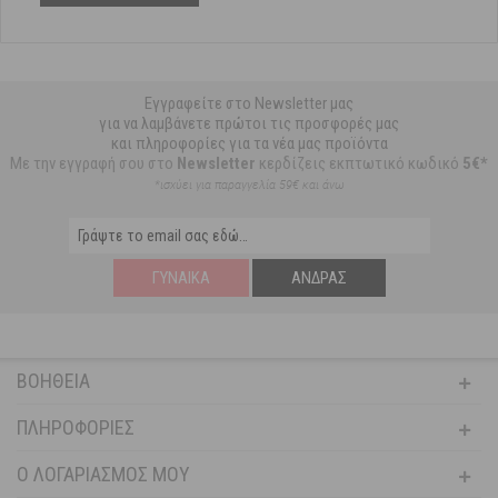
Εγγραφείτε στο Newsletter μας
για να λαμβάνετε πρώτοι τις προσφορές μας
και πληροφορίες για τα νέα μας προϊόντα
Με την εγγραφή σου στο
Newsletter
κερδίζεις εκπτωτικό κωδικό
5€*
*ισχύει για παραγγελία 59€ και άνω
ΓΥΝΑΊΚΑ
ΆΝΔΡΑΣ
ΒΟΉΘΕΙΑ
ΠΛΗΡΟΦΟΡΊΕΣ
Ο ΛΟΓΑΡΙΑΣΜΌΣ ΜΟΥ