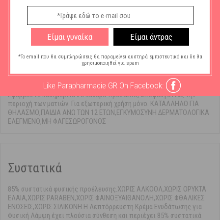
Προστασίας:
Ποσότητα σε ml:
40ml
Είμαι γυναίκα
Είμαι άντρας
*Το email που θα συμπληρώσεις θα παραμείνει αυστηρά εμπιστευτικό και δε θα
χρησιμοποιηθεί για spam
Οδηγίες Χρήσης
Like Parapharmacie GR On Facebook:
Εφαρμόστε καθημερινά σε καθαρό πρόσωπο, αποφεύγοντας την
περιοχή των ματιών. Για εξωτερική χρήση μόνο. ΚΑΤΑΛΛΗΛΟ ΓΙΑ
ΘΗΛΑΣΜΟ,ΠΑΙΔΙΑ ΑΝΩ ΤΩΝ 12 ΕΤΩΝ,ΕΓΚΥΜΟΣΥΝΗ ΔΕΡΜΑΤΟΛΟΓΙΚΑ
ΕΛΕΓΜΕΝΟ,ΜΗ ΦΑΓΕΣΩΡΟΓΟΝΟΣ
Συστατικά
85% συστατικά φυσικής προέλευσης.ΧΩΡΙΣ ΑΛΚΟΟΛ,ΧΩΡΙΣ ΟΡΥΚΤΑ
ΕΛΑΙΑ,ΧΩΡΙΣ PARABEN,ΧΩΡΙΣ ΦΑΙΝΟΞΥΑΙΘΑΝΟΛΗ,ΧΩΡΙΣ ΦΘΑΛΙΚΕΣ
ΕΝΩΣΕΙΣ,ΧΩΡΙΣ ΣΙΛΙΚΟΝΗ.Η Λεπτόρρευστη Κρέμα Ενυδάτωσης για
Φυσική Λάμψη έχει πλούσια σύνθεση και περιέχει 85% συστατικά