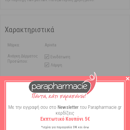
Χαρακτηριστικά
Μάρκα:
Apivita
Ανάγκη Δέρματος
Ενυδάτωση
Προσώπου:
Λάμψη
Τύπος Καλλυντικού
Κρέμα Ημέρας
Προσώπου:
Τύπος Επιδερμίδας
Όλοι οι τύποι
:
Με την εγγραφή σου στο
Newsletter
του Parapharmacie.gr
Είδος - Χρήση
Με χρώμα
κερδίζεις
Αντηλιακού:
Εκπτωτικό Κουπόνι 5€
Δείκτης
30 SPF
*ισχύει για παραγγελία 59€ και άνω