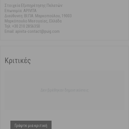
Στοιχεία Εξυπηρέτησης Πελατών:
Επωνυμία: APIVITA
Διεύθυνση: ΒΙ.ΠΑ. Μαρκοπούλου, 19003
Μαρκόπουλο Μεσογαίας, Ελλάδα
Τηλ: +30 210 2856350
Email: apivita-contact@puig.com
Κριτικές
Δεν βρέθηκαν δημοσιεύσεις
Γράψτε μια κριτική