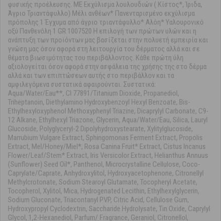
φυσικής προέλευσης. ΜΕ Εκχύλισμα λουλουδιών ( Κίστoς*, Ίριδα,
Άγριο Τριαντάφυλλο) Μέλι ανθέων* Πανενταρισμένο εκχύλισμα
πρόπολης 1 Έγχυμα από άγριο τριαντάφυλλο* Αλόη* Υαλουρονικό
οξύ Πανθενόλη 1 GR 1007520 Η επιλογή των πρώτων υλών και η
ανάπτυξη των προϊόντων μας βασίζεται στην πολυετή εμπειρία και
γνώση μας όσον αφορά στη λειτουργία του δέρματος αλλά και σε
θέματα βιωσιμότητας του περιβάλλοντος. Κάθε πρώτη ύλη
αξιολογείται όσον αφορά στην ασφάλεια της χρήσης της στο δέρμα
αλλά και των επιπτώσεων αυτής στο περιβάλλον και τα
αμφιλεγόμενα συστατικά αφαιρούνται. Συστατικά:
Aqua/Water/Eau**, CI 77891/Titanium Dioxide, Propanediol,
Triheptanoin, Diethylamino Hydroxybenzoyl Hexyl Benzoate, Bis-
Ethylhexyloxyphenol Methoxyphenyl Triazine, Dicaprylyl Carbonate, C9-
12 Alkane, Ethylhexyl Triazone, Glycerin, Aqua/Water/Eau, Silica, Lauryl
Glucoside, Polyglyceryl-2 Dipolyhydroxystearate, Xylitylglucoside,
Marrubium Vulgare Extract, Sphingomonas Ferment Extract, Propolis
Extract, Mel/Honey/Miel*, Rosa Canina Fruit* Extract, Cistus Incanus
Flower/Leaf/Stem* Extract, Iris Versicolor Extract, Helianthus Annuus
(Sunflower) Seed Oil*, Panthenol, Microcrystalline Cellulose, Coco-
Caprylate/Caprate, Anhydroxylitol, Hydroxyacetophenone, Citronellyl
Methylcrotonate, Sodium Stearoyl Glutamate, Tocopheryl Acetate,
Tocopherol, Xylitol, Mica, Hydrogenated Lecithin, Ethylhexylglycerin,
Sodium Gluconate, Triacontanyl PVP, Citric Acid, Cellulose Gum,
Hydroxypropyl Cyclodextrin, Saccharide Hydrolysate, Tin Oxide, Caprylyl
Glycol, 1,2-Hexanediol, Parfum/ Fragrance, Geraniol, Citronellol,