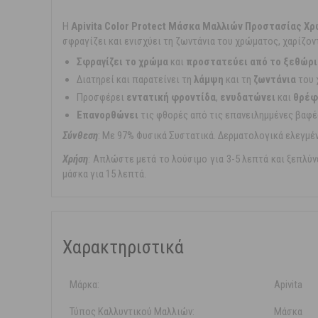
Η
Apivita Color Protect Μάσκα Μαλλιών Προστασίας Χρ
σφραγίζει και ενισχύει τη ζωντάνια του χρώματος, χαρίζο
Σφραγίζει το χρώμα
και
προστατεύει από το ξεθώρ
Διατηρεί και παρατείνει τη
λάμψη
και τη
ζωντάνια
του 
Προσφέρει
εντατική φροντίδα
,
ενυδατώνει
και
θρέφ
Επανορθώνει
τις φθορές από τις επανειλημμένες βαφέ
Σύνθεση
: Με 97% Φυσικά Συστατικά. Δερματολογικά ελεγμέ
Χρήση
: Απλώστε μετά το λούσιμο για 3-5 λεπτά και ξεπλύν
μάσκα για 15 λεπτά.
Χαρακτηριστικά
Μάρκα:
Apivita
Τύπος Καλλυντικού Μαλλιών:
Μάσκα