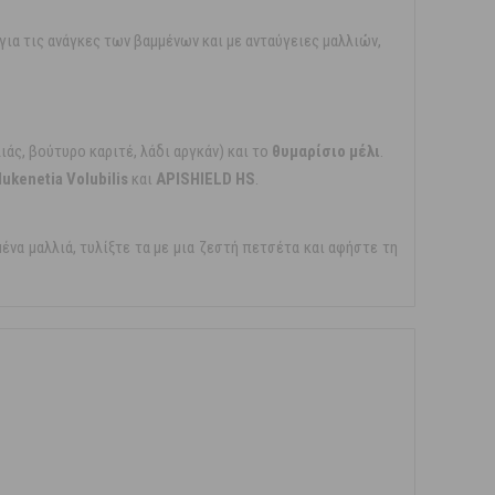
 για τις ανάγκες των βαμμένων και με ανταύγειες μαλλιών,
ιάς, βούτυρο καριτέ, λάδι αργκάν) και το
θυμαρίσιο μέλι
.
ukenetia Volubilis
και
APISHIELD HS
.
ένα μαλλιά, τυλίξτε τα με μια ζεστή πετσέτα και αφήστε τη