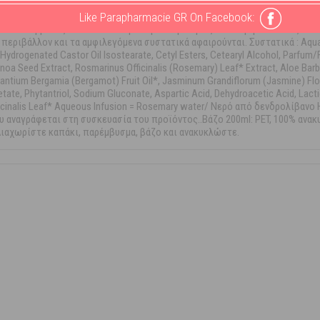
ΜΕ Δραστικό από πρωτεΐνες κινόα Aλόη* Λάδια ελιάς* & αργκάν Βούτυρο 
Like Parapharmacie GR On Facebook:
 περγαμόντο 5 βιταμίνες Έγχυμα δενδρολίβανου* Η επιλογή των πρώτων υλώ
α του δέρματος αλλά και σε θέματα βιωσιμότητας του περιβάλλοντος. Κάθ
ριβάλλον και τα αμφιλεγόμενα συστατικά αφαιρούνται. Συστατικά : Aqua/Wa
ydrogenated Castor Oil Isostearate, Cetyl Esters, Cetearyl Alcohol, Parfum/F
oa Seed Extract, Rosmarinus Officinalis (Rosemary) Leaf* Extract, Aloe Barb
urantium Bergamia (Bergamot) Fruit Oil*, Jasminum Grandiflorum (Jasmine) Flow
ate, Phytantriol, Sodium Gluconate, Aspartic Acid, Dehydroacetic Acid, Lactic 
ficinalis Leaf* Aqueous Infusion = Rosemary water/ Νερό από δενδρολίβαν
αναγράφεται στη συσκευασία του προϊόντος..Βάζο 200ml: PET, 100% ανακυ
Διαχωρίστε καπάκι, παρέμβυσμα, βάζο και ανακυκλώστε.