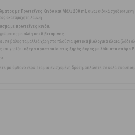
ώματος με Πρωτεΐνες Κινόα και Μέλι 200 ml,
είναι ειδικά σχεδιασμένη
ντας ακαταμάχητη λάμψη.
ιασμα
με
πρωτεΐνες κινόα
.
χρώματος με
αλόη και 5 βιταμίνες
.
ει
σε βάθος τα μαλλιά χάρη στα πλούσια
φυτικά βιολογικά έλαια
(λάδι ελ
ς και χαρίζει
έξτρα προστασία στις ξηρές άκρες
με
λάδι από σπόρο Pl
νο.
ετε με άφθονο νερό. Για μια ενισχυμένη δράση, απλώστε σε καλά σκουπισμ