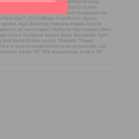
καριτέ* Αμινοξέα Θυμαρίσιο μέλι APISHIELD HS Έλαιο
ν και η ανάπτυξη των προϊόντων μας βασίζεται στην
ε πρώτη ύλη αξιολογείται όσον αφορά στην ασφάλεια της
ter/Eau**, C13-15 Alkane, Cetyl Alcohol, Glycerin,
ragrance, Aqua/Water/Eau, Plukenetia Volubilis Seed Oil,
adensis Leaf Juice Powder*, Panthenol, Olea Europaea (Olive)
er Extract, Tocopherol, Arginine, Biotin, Niacinamide, Alpha-
Acid, Benzyl Alcohol, Linalool, Citronellol. *Organic
ο Η λίστα των συστατικών ενδέχεται να τροποποιηθεί. Σας
κλώσιμο. Καπάκι: PP, 100% ανακυκλώσιμο. Ετικέτα: PP,