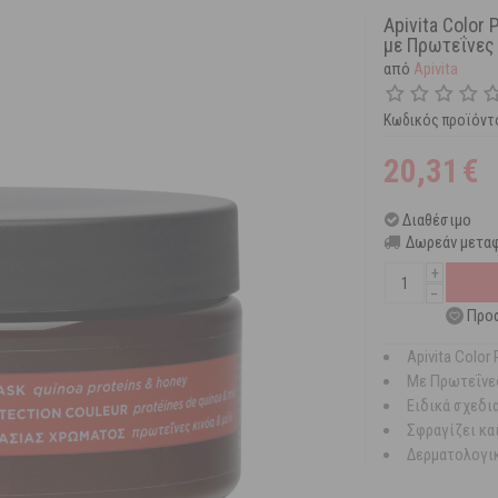
Apivita Colo
με Πρωτεΐνες 
από
Apivita
Κωδικός προϊόντ
20,31
€
Διαθέσιμο
Δωρεάν μεταφ
+
−
Προσ
Apivita Colo
Με Πρωτεΐνες
Eιδικά σχεδι
Σφραγίζει κα
Δερματολογι