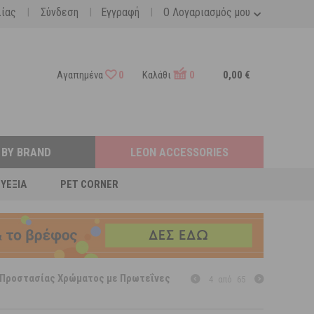
|
|
|
λίας
Σύνδεση
Εγγραφή
Ο Λογαριασμός μου
Αγαπημένα
0
Καλάθι
0
0,00 €
 BY BRAND
LEON ACCESSORIES
ΕΥΕΞΊΑ
PET CORNER
ν Προστασίας Χρώματος με Πρωτεΐνες
4
από
65