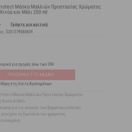
r Protect Μάσκα Μαλλιών Προστασίας Χρώματος
Κινόα και Μέλι 200 ml
Γράψτε μια κριτική
ος:
5201279080839
ορικά για αγορές άνω των 39€
ΠΡΟΣΘΗΚΗ ΣΤΟ ΚΑΛΑΘΙ
θήκη στη Λίστα Αγαπημένων
r Protect Μάσκα Μαλλιών Προστασίας Χρώματος
 Κινόα & Μέλι
ασμένη για τις ανάγκες των βαμμένων μαλλιών
ι ενισχύει τη ζωντάνια του χρώματος
κά ελεγμένο