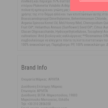
σύνθεση και περιέχει 97% συστατικά φυσικής προέλευσης. 
σπόρου Plukenetia Volubilis Αιθέρια έλαια λεβάντας* και
πολυετή εμπειρία και γνώση μας όσον αφορά στη λειτουργί
χρήσης της στο δέρμα αλλά και των επιπτώσεων αυτής στο πε
Brassicamidopropyl Dimethylamine, Behentrimonium Chloride, H
Argania Spinosa Kernel Oil, Mel/Honey/Miel, Chenopodium Quin
Fruit Oil*, Helianthus Annuus (Sunflower) Seed Oil*, Citrus A
Glucan Oligosaccharide, Hydroxyethylcellulose, Tocopheryl Acet
cultivation/ Από βιολογικές καλλιέργειες **Rosmarinus Of
συμβουλεύουμε να ελέγχετε πάντα τη λίστα συστατικών που 
100% ανακυκλώσιμη. Παρέμβυσμα: PP, 100% ανακυκλώσιμο. 
Brand Info
Ονομασία Μάρκας: APIVITA
Διεύθυνση Επίσημης Μάρκας
Επωνυμία: APIVITA
Διεύθυνση: ΒΙ.ΠΑ. Μαρκοπούλου, 19003
Μαρκόπουλο Μεσογαίας, Ελλάδα
Τηλ: +30 210 2856350