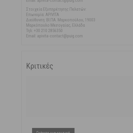
Email: apivita-contact@puig.com
Στοιχεία Εξυπηρέτησης Πελατών:
Επωνυμία: APIVITA
Διεύθυνση: ΒΙ.ΠΑ. Μαρκοπούλου, 19003
Μαρκόπουλο Μεσογαίας, Ελλάδα
Τηλ: +30 210 2856350
Email: apivita-contact@puig.com
Κριτικές