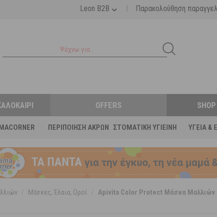
|
Leon B2B
Παρακολούθηση παραγγε
ΚΑΛΟΚΑΊΡΙ
OFFERS
SHOP
MACORNER
ΠΕΡΙΠΟΊΗΣΗ ΆΚΡΩΝ
ΣΤΟΜΑΤΙΚΉ ΥΓΙΕΙΝΉ
ΥΓΕΊΑ & 
λλιών
/
Μάσκες, Έλαια, Οροί
/
Apivita Color Protect Μάσκα Μαλλιώ